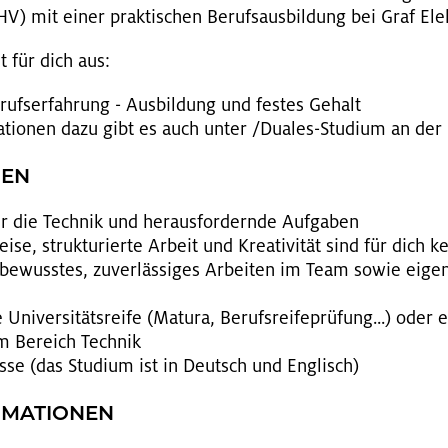
HV) mit einer prak­ti­schen Be­rufs­aus­bil­dung bei Graf Elek
t für dich aus:
rufs­er­fah­rung - Aus­bil­dung und fes­tes Ge­halt
­ma­tio­nen dazu gibt es auch unter /Dua­les-Stu­di­um an de
GEN
ür die Tech­nik und her­aus­for­dern­de Auf­ga­ben
i­se, struk­tu­rier­te Ar­beit und Krea­ti­vi­tät sind für dich k
­be­wuss­tes, zu­ver­läs­si­ges Ar­bei­ten im Team sowie ei­gen­
Uni­ver­si­täts­rei­fe (Ma­tu­ra, Be­rufs­rei­fe­prü­fung...) oder e
m Be­reich Tech­nik
is­se (das Stu­di­um ist in Deutsch und Eng­lisch)
R­MA­TIO­NEN