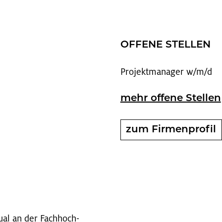
OF­FE­NE STEL­LEN
Pro­jekt­ma­na­ger w/m/d
mehr of­fe­ne Stel­len
zum Fir­men­pro­fil
 Dual an der Fach­hoch­