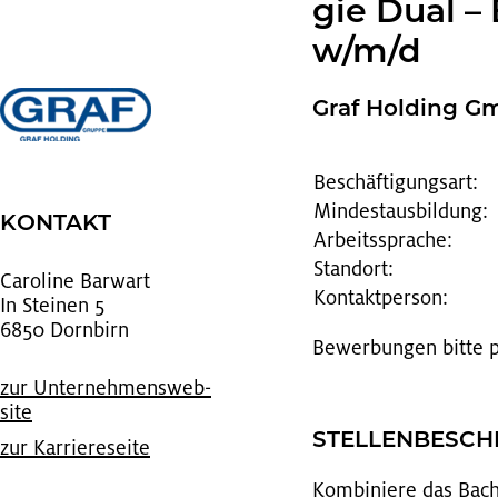
gie Dual – 
w/m/d
Graf Hol­ding 
Beschäftigungsart:
Mindestausbildung:
KON­TAKT
Arbeitssprache:
Standort:
Ca­ro­li­ne Bar­wart
Kontaktperson:
In Stei­nen 5
6850 Dorn­birn
Be­wer­bun­gen bitte
zur Un­ter­neh­mens­web­
site
STEL­LEN­BE­SC
zur Kar­rie­re­sei­te
Kom­bi­nie­re das Ba­ch