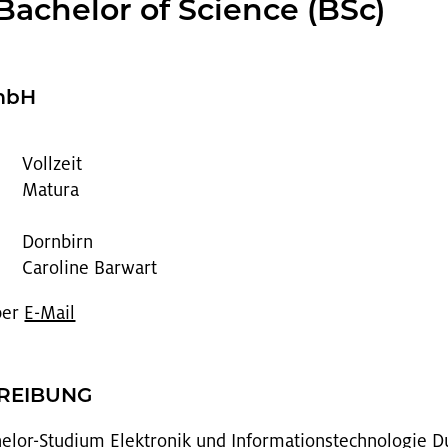
Ba­che­lor of Sci­ence (BSc)
GmbH
Vollzeit
Matura
Dornbirn
Caroline Barwart
 per
E-Mail
HREI­BUNG
e­lor-Stu­di­um Elek­tro­nik und In­for­ma­ti­ons­tech­no­lo­gie