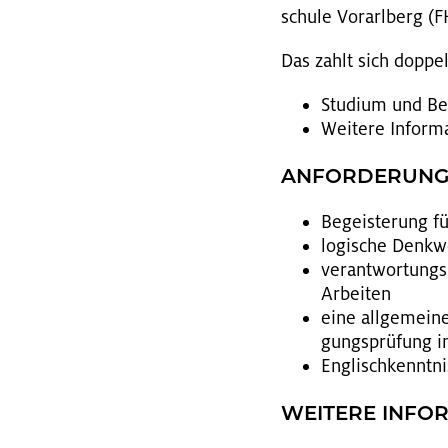
schu­le Vor­arl­berg (F
Das zahlt sich dop­pel
Stu­di­um und Be­
Wei­te­re In­for
AN­FOR­DE­RUN­
Be­geis­te­rung f
lo­gi­sche Denk­we
ver­ant­wor­tungs
Ar­bei­ten
eine all­ge­mei­ne 
gungs­prü­fung i
Eng­lisch­kennt­n
WEI­TE­RE IN­FO