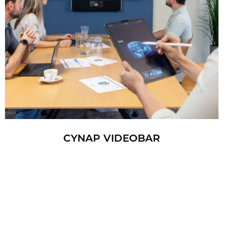
CYNAP VI­DEO­BAR