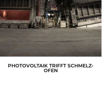
PHO­TO­VOL­TA­IK TRIFFT SCHMELZ­
OFEN