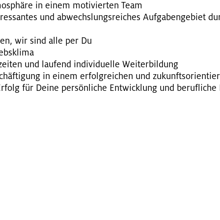
­mo­sphä­re in einem mo­ti­vier­ten Team
er­es­san­tes und ab­wechs­lungs­rei­ches Auf­ga­ben­ge­biet 
hi­en, wir sind alle per Du
iebs­kli­ma
­zei­ten und lau­fend in­di­vi­du­el­le Wei­ter­bil­dung
­schäf­ti­gung in einem er­folg­rei­chen und zu­kunfts­ori­en­ti
­folg für Deine per­sön­li­che Ent­wick­lung und be­ruf­li­che 