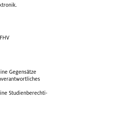
­tro­nik.
r FHV
eine Ge­gen­sät­ze
ver­ant­wort­li­ches
ine Stu­di­en­be­rech­ti­