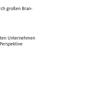
durch gro­ßen Bran­
er­ten Un­ter­neh­men
Per­spek­ti­ve