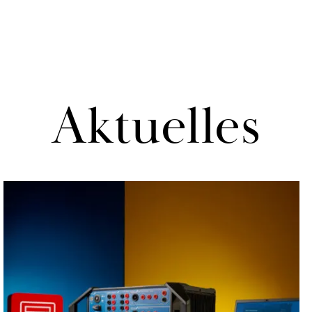
Ak­tu­el­les