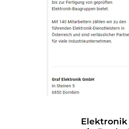
Elek­tro­nik