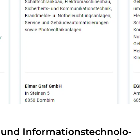
 und In­for­ma­ti­ons­tech­no­lo­