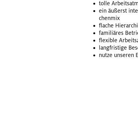
tolle Ar­beits­at
ein äu­ßerst in­t
chen­mix
fla­che Hier­ar­c
fa­mi­liä­res Be­tr
fle­xi­ble Ar­beits
lang­fris­ti­ge Be
nutze un­se­ren Er