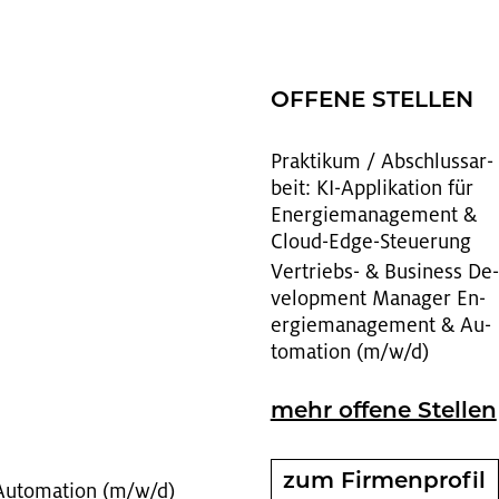
OF­FE­NE STEL­LEN
Prak­ti­kum / Ab­schluss­ar­
beit: KI-Ap­pli­ka­ti­on für
En­er­gie­ma­nage­ment &
Cloud-Edge-Steue­rung
Ver­triebs- & Busi­ness De­
ve­lop­ment Ma­na­ger En­
er­gie­ma­nage­ment & Au­
to­ma­ti­on (m/w/d)
mehr of­fe­ne Stel­len
zum Fir­men­pro­fil
Au­to­ma­ti­on (m/w/d)