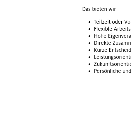
Das bie­ten wir
Teil­zeit oder Vol
Fle­xi­ble Ar­beit
Hohe Ei­gen­ver­
Di­rek­te Zu­sam­
Kurze Ent­schei­
Leis­tungs­ori­en­
Zu­kunfts­ori­en­
Per­sön­li­che und