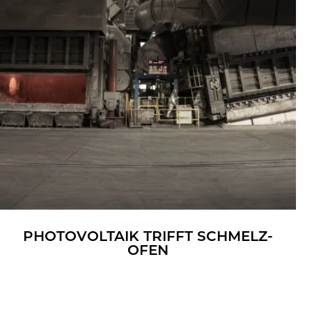
PHO­TO­VOL­TA­IK TRIFFT SCHMELZ­
OFEN