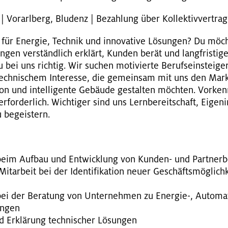
 | Vor­arl­berg, Blu­denz | Be­zah­lung über Kol­lek­tiv­ver­trag
h für En­er­gie, Tech­nik und in­no­va­ti­ve Lö­sun­gen? Du möc
­gen ver­ständ­lich er­klärt, Kun­den berät und lang­fris­ti­ge
bei uns rich­tig. Wir su­chen mo­ti­vier­te Be­rufs­ein­stei­ge
tech­ni­schem In­ter­es­se, die ge­mein­sam mit uns den Mark
on und in­tel­li­gen­te Ge­bäu­de ge­stal­ten möch­ten. Vor­ken
for­der­lich. Wich­ti­ger sind uns Lern­be­reit­schaft, Ei­gen­in
 be­geis­tern.
 beim Auf­bau und Ent­wick­lung von Kun­den- und Part­ner­b
it­ar­beit bei der Iden­ti­fi­ka­ti­on neuer Ge­schäfts­mög­lic
bei der Be­ra­tung von Un­ter­neh­men zu En­er­gie-, Au­to­ma­t
sun­gen
nd Er­klä­rung tech­ni­scher Lö­sun­gen