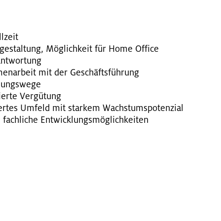
l­zeit
s­ge­stal­tung, Mög­lich­keit für Home Of­fice
ant­wor­tung
men­ar­beit mit der Ge­schäfts­füh­rung
dungs­we­ge
tier­te Ver­gü­tung
tier­tes Um­feld mit star­kem Wachs­tums­po­ten­zi­al
 fach­li­che Ent­wick­lungs­mög­lich­kei­ten