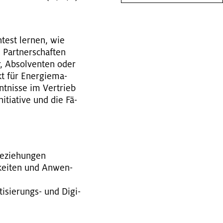
h­test ler­nen, wie
 Part­ner­schaf­ten
r, Ab­sol­ven­ten oder
t für En­er­gie­ma­
nt­nis­se im Ver­trieb
­itia­ti­ve und die Fä­
e­zie­hun­gen
h­kei­ten und An­wen­
i­sie­rungs- und Di­gi­