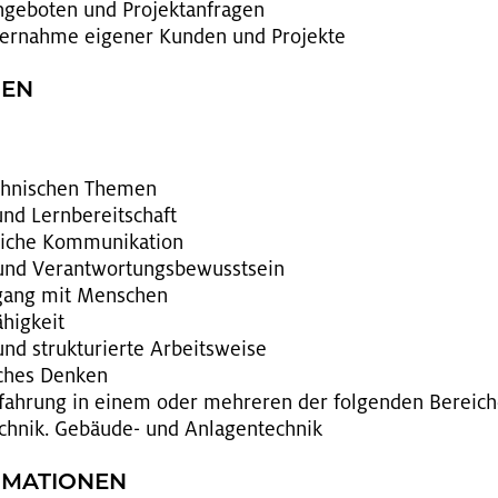
­ge­bo­ten und Pro­jekt­an­fra­gen
er­nah­me ei­ge­ner Kun­den und Pro­jek­te
GEN
ech­ni­schen The­men
e und Lern­be­reit­schaft
i­che Kom­mu­ni­ka­ti­on
t und Ver­ant­wor­tungs­be­wusst­sein
gang mit Men­schen
­hig­keit
und struk­tu­rier­te Ar­beits­wei­se
­sches Den­ken
r­fah­rung in einem oder meh­re­ren der fol­gen­den Be­rei­ch
ch­nik. Ge­bäu­de- und An­la­gen­tech­nik
R­MA­TIO­NEN