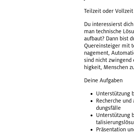
Teil­zeit oder Voll­zeit
Du in­ter­es­sierst dic
man tech­ni­sche Lö­sun
auf­baut? Dann bist du 
Quer­ein­stei­ger mit 
nage­ment, Au­to­ma­ti­
sind nicht zwin­gend er­
hig­keit, Men­schen zu
Deine Auf­ga­ben
Un­ter­stüt­zung
Re­cher­che und M
dungs­fäl­le
Un­ter­stüt­zung 
ta­li­sie­rungs­lö­
Prä­sen­ta­ti­on u