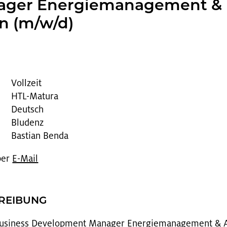
­ger En­er­gie­ma­nage­ment &
­on (m/w/d)
Vollzeit
HTL-Matura
Deutsch
Bludenz
Bastian Benda
 per
E-Mail
HREI­BUNG
 Busi­ness De­ve­lop­ment Ma­na­ger En­er­gie­ma­nage­ment & 