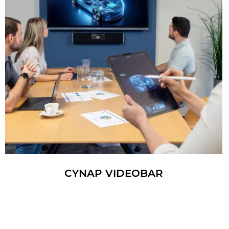
CYNAP VI­DEO­BAR