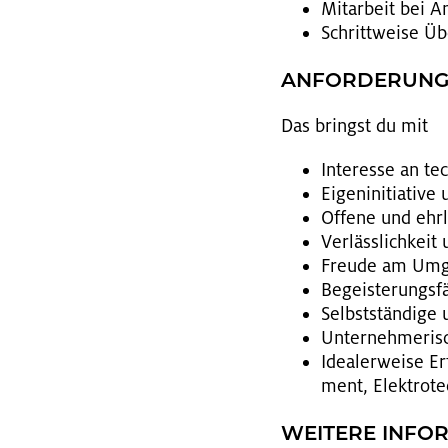
Mit­ar­beit bei An
Schritt­wei­se Üb
AN­FOR­DE­RUN­
Das bringst du mit
In­ter­es­se an t
Ei­gen­in­itia­ti­v
Of­fe­ne und ehr­l
Ver­läss­lich­kei
Freu­de am Um­
Be­geis­te­rungs­fä
Selbst­stän­di­ge 
Un­ter­neh­me­ri
Idea­ler­wei­se E
ment, Elek­tro­te
WEI­TE­RE IN­FO