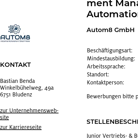
ment Ma­na
Au­to­ma­ti
Au­to­m8 GmbH
Beschäftigungsart:
Mindestausbildung:
KON­TAKT
Arbeitssprache:
Standort:
Bas­ti­an Benda
Kontaktperson:
Win­kel­bü­hel­weg, 49a
6751 Blu­denz
Be­wer­bun­gen bitte
zur Un­ter­neh­mens­web­
site
STEL­LEN­BE­SC
zur Kar­rie­re­sei­te
Ju­ni­or Ver­triebs- &