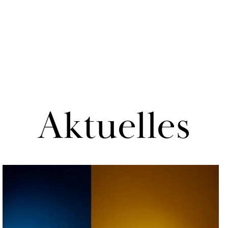
Ak­tu­el­les