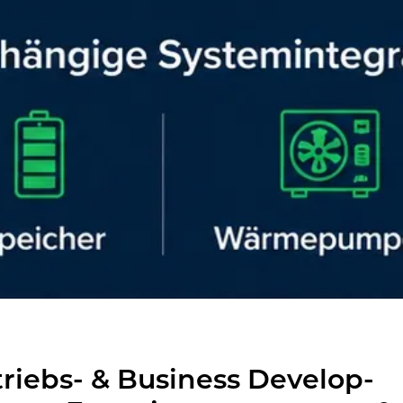
­triebs- & Busi­ness De­ve­lop­