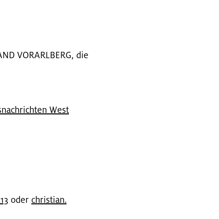
N­LAND VOR­ARL­BERG, die
ts­nach­rich­ten West
13
oder
chris­ti­an.​