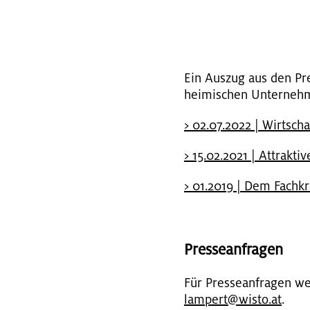
Ein Aus­zug aus den Pre
hei­mi­schen Un­ter­neh­m
> 02.07.2022 | Wirt­schaft
> 15.02.2021 | At­trak­ti­
> 01.2019 | Dem Fach­kräf
Pres­se­an­fra­gen
Für Pres­se­an­fra­gen w
lampert@​wisto.​at
.