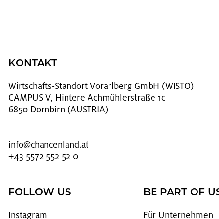
KONTAKT
Wirt­schafts-Stand­ort Vor­arl­berg GmbH (WISTO)
CAMPUS V, Hintere Achmühlerstraße 1c
6850 Dornbirn (AUSTRIA)
info@​chancenland.​at
+43 5572 552 52 0
FOLLOW US
BE PART OF U
In­sta­gram
Für Un­ter­neh­men