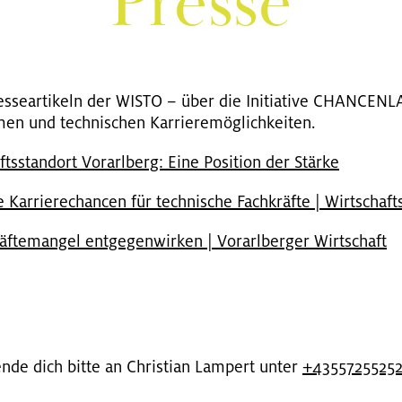
Pres­se
s­se­ar­ti­keln der WISTO – über die In­itia­ti­ve CHAN­CE
en und tech­ni­schen Kar­rie­re­mög­lich­kei­ten.
s­stand­ort Vor­arl­berg: Eine Po­si­ti­on der Stär­ke
ve Kar­rie­re­chan­cen für tech­ni­sche Fach­kräf­te | Wirt­schaf
­te­man­gel ent­ge­gen­wir­ken | Vor­arl­ber­ger Wirt­schaft
ende dich bitte an Chris­ti­an Lam­pert unter
+43557255252