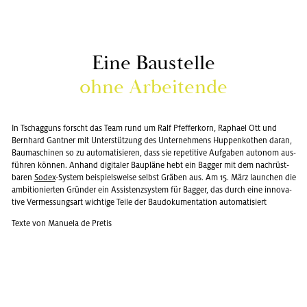
Eine Bau­stel­le
ohne Ar­bei­ten­de
In Tschag­guns forscht das Team rund um Ralf Pfef­fer­korn, Ra­pha­el Ott und
Bern­hard Gant­ner mit Un­ter­stüt­zung des Un­ter­neh­mens Hup­pen­ko­then daran,
Bau­ma­schi­nen so zu au­to­ma­ti­sie­ren, dass sie re­pe­ti­ti­ve Auf­ga­ben au­to­nom aus­
füh­ren kön­nen. An­hand di­gi­ta­ler Bau­plä­ne hebt ein Bag­ger mit dem nach­rüst­
ba­ren
Sodex
-Sys­tem bei­spiels­wei­se selbst Grä­ben aus. Am 15. März laun­chen die
am­bi­tio­nier­ten Grün­der ein As­sis­tenz­sys­tem für Bag­ger, das durch eine in­no­va­
ti­ve Ver­mes­sungs­art wich­ti­ge Teile der Bau­do­ku­men­ta­ti­on au­to­ma­ti­siert
Texte von Ma­nue­la de Pre­tis