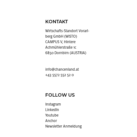
KONTAKT
Wirt­schafts-Stand­ort Vor­arl­
berg GmbH (WISTO)
CAMPUS V, Hintere
Achmühlerstraße 1c
6850 Dornbirn (AUSTRIA)
info@​chancenland.​at
+43 5572 552 52 0
FOLLOW US
In­sta­gram
Lin­kedIn
You­tube
An­chor
News­let­ter An­mel­dung