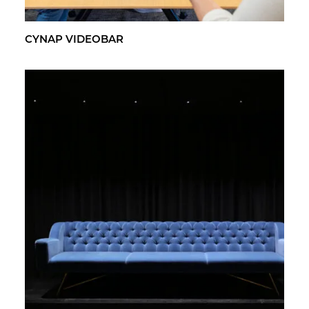
CYNAP VI­DEO­BAR