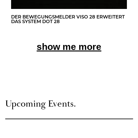
DER BE­WE­GUNGS­MEL­DER VISO 28 ER­WEI­TERT
DAS SYS­TEM DOT 28
show me more
Up­co­ming Events.