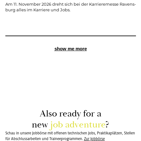
Am 11. No­vem­ber 2026 dreht sich bei der Kar­rie­re­mes­se Ra­vens­
burg alles im Kar­rie­re und Jobs.
show me more
Also ready for a
new
job ad­ven­ture
?
Schau in unsere Jobbörse mit offenen technischen Jobs, Praktikaplätzen, Stellen
für Abschlussarbeiten und Traineeprogrammen.
Zur Job­bör­se