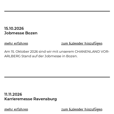
15.10.2026
Job­mes­se Bozen
mehr er­fah­ren
zum Ka­len­der hin­zu­fü­gen
Am 15. Ok­to­ber 2026 sind wir mit un­se­rem CHA­NEN­LAND VOR­
ARL­BERG Stand auf der Job­mes­se in Bozen.
11.11.2026
Kar­rie­re­mes­se Ra­vens­burg
mehr er­fah­ren
zum Ka­len­der hin­zu­fü­gen