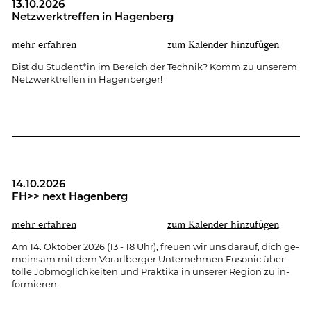
13.10.2026
Netz­werk­tref­fen in Ha­gen­berg
mehr er­fah­ren
zum Ka­len­der hin­zu­fü­gen
Bist du Stu­dent*in im Be­reich der Tech­nik? Komm zu un­se­rem
Netz­werk­tref­fen in Ha­gen­ber­ger!
14.10.2026
FH>> next Ha­gen­berg
mehr er­fah­ren
zum Ka­len­der hin­zu­fü­gen
Am 14. Ok­to­ber 2026 (13 - 18 Uhr), freu­en wir uns dar­auf, dich ge­
mein­sam mit dem Vor­arl­ber­ger Un­ter­neh­men Fu­so­nic über
tolle Job­mög­lich­kei­ten und Prak­ti­ka in un­se­rer Re­gi­on zu in­
for­mie­ren.