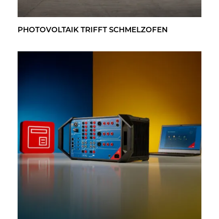
PHO­TO­VOL­TA­IK TRIFFT SCHMELZ­OFEN