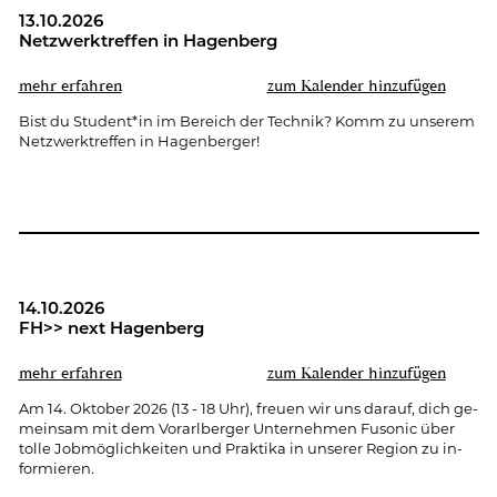
13.10.2026
Netz­werk­tref­fen in Ha­gen­berg
mehr er­fah­ren
zum Ka­len­der hin­zu­fü­gen
Bist du Stu­dent*in im Be­reich der Tech­nik? Komm zu un­se­rem
Netz­werk­tref­fen in Ha­gen­ber­ger!
14.10.2026
FH>> next Ha­gen­berg
mehr er­fah­ren
zum Ka­len­der hin­zu­fü­gen
Am 14. Ok­to­ber 2026 (13 - 18 Uhr), freu­en wir uns dar­auf, dich ge­
mein­sam mit dem Vor­arl­ber­ger Un­ter­neh­men Fu­so­nic über
tolle Job­mög­lich­kei­ten und Prak­ti­ka in un­se­rer Re­gi­on zu in­
for­mie­ren.