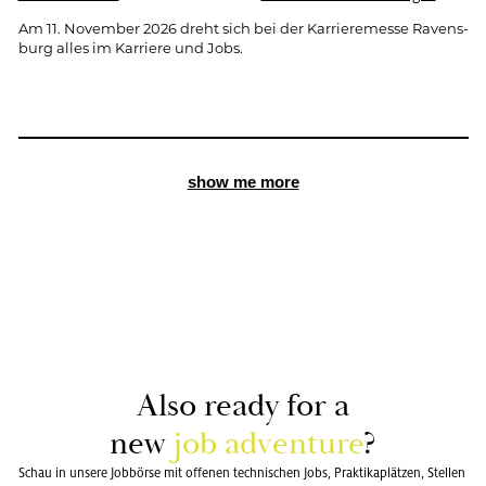
Am 11. No­vem­ber 2026 dreht sich bei der Kar­rie­re­mes­se Ra­vens­
burg alles im Kar­rie­re und Jobs.
show me more
Also ready for a
new
job ad­ven­ture
?
Schau in unsere Jobbörse mit offenen technischen Jobs, Praktikaplätzen, Stellen