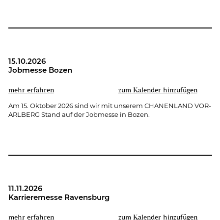
15.10.2026
Job­mes­se Bozen
mehr er­fah­ren
zum Ka­len­der hin­zu­fü­gen
Am 15. Ok­to­ber 2026 sind wir mit un­se­rem CHA­NEN­LAND VOR­
ARL­BERG Stand auf der Job­mes­se in Bozen.
11.11.2026
Kar­rie­re­mes­se Ra­vens­burg
mehr er­fah­ren
zum Ka­len­der hin­zu­fü­gen