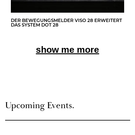
DER BE­WE­GUNGS­MEL­DER VISO 28 ER­WEI­TERT
DAS SYS­TEM DOT 28
show me more
Up­co­ming Events.