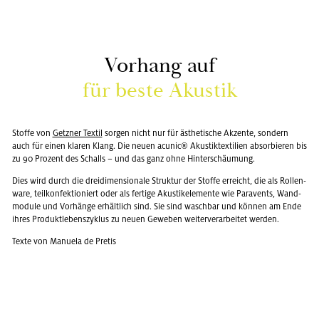
Vor­hang auf
für beste Akus­tik
Stof­fe von
Getz­ner Tex­til
sor­gen nicht nur für äs­the­ti­sche Ak­zen­te, son­dern
auch für einen kla­ren Klang. Die neuen acu­nic® Akus­tik­tex­ti­li­en ab­sor­bie­ren bis
zu 90 Pro­zent des Schalls – und das ganz ohne Hin­ter­schäu­mung.
Dies wird durch die drei­di­men­sio­na­le Struk­tur der Stof­fe er­reicht, die als Rol­len­
wa­re, teil­kon­fek­tio­niert oder als fer­ti­ge Akus­tikele­men­te wie Pa­ra­vents, Wand­
mo­du­le und Vor­hän­ge er­hält­lich sind. Sie sind wasch­bar und kön­nen am Ende
ihres Pro­dukt­le­bens­zy­klus zu neuen Ge­we­ben wei­ter­ver­ar­bei­tet wer­den.
Texte von Ma­nue­la de Pre­tis