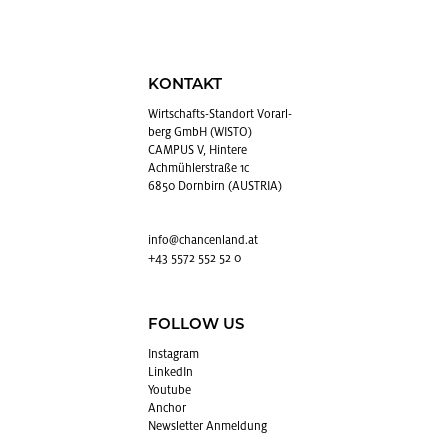
KONTAKT
Wirt­schafts-Stand­ort Vor­arl­
berg GmbH (WISTO)
CAMPUS V, Hintere
Achmühlerstraße 1c
6850 Dornbirn (AUSTRIA)
info@​chancenland.​at
+43 5572 552 52 0
FOLLOW US
In­sta­gram
Lin­kedIn
You­tube
An­chor
News­let­ter An­mel­dung