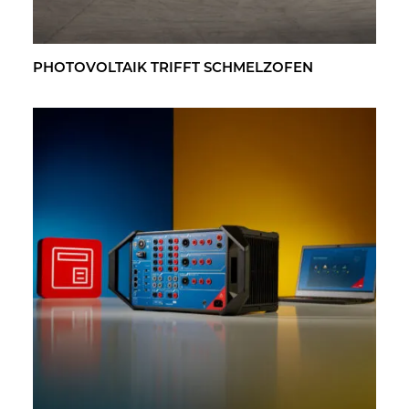
PHO­TO­VOL­TA­IK TRIFFT SCHMELZ­OFEN