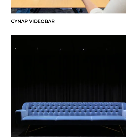
CYNAP VI­DEO­BAR