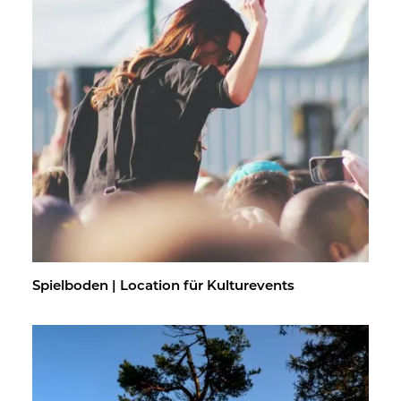
Spiel­bo­den | Lo­ca­ti­on für Kul­tur­events