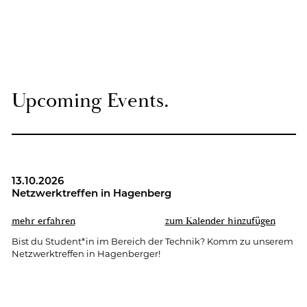
Up­co­ming Events.
13.10.2026
Netz­werk­tref­fen in Ha­gen­berg
mehr er­fah­ren
zum Ka­len­der hin­zu­fü­gen
Bist du Stu­dent*in im Be­reich der Tech­nik? Komm zu un­se­rem
Netz­werk­tref­fen in Ha­gen­ber­ger!