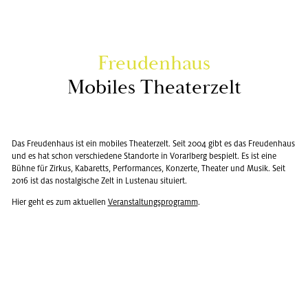
Freu­den­haus
Mo­bi­les Thea­ter­zelt
Das Freu­den­haus ist ein mo­bi­les Thea­ter­zelt. Seit 2004 gibt es das Freu­den­haus
und es hat schon ver­schie­de­ne Stand­or­te in Vor­arl­berg be­spielt. Es ist eine
Bühne für Zir­kus, Ka­ba­retts, Per­for­man­ces, Kon­zer­te, Thea­ter und Musik. Seit
2016 ist das nost­al­gi­sche Zelt in Lus­ten­au si­tu­iert.
Hier geht es zum ak­tu­el­len
Ver­an­stal­tungs­pro­gramm
.