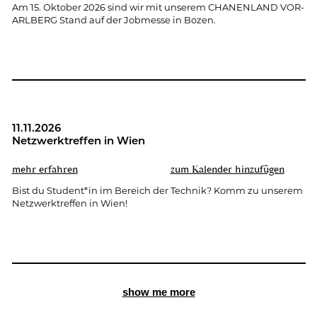
Am 15. Ok­to­ber 2026 sind wir mit un­se­rem CHA­NEN­LAND VOR­
ARL­BERG Stand auf der Job­mes­se in Bozen.
11.11.2026
Netz­werk­tref­fen in Wien
mehr er­fah­ren
zum Ka­len­der hin­zu­fü­gen
Bist du Stu­dent*in im Be­reich der Tech­nik? Komm zu un­se­rem
Netz­werk­tref­fen in Wien!
show me more