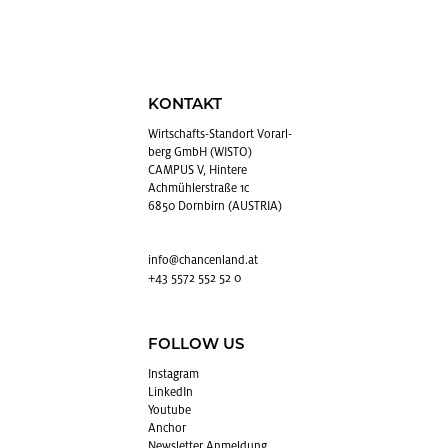
KONTAKT
Wirt­schafts-Stand­ort Vor­arl­
berg GmbH (WISTO)
CAMPUS V, Hintere
Achmühlerstraße 1c
6850 Dornbirn (AUSTRIA)
info@​chancenland.​at
+43 5572 552 52 0
FOLLOW US
In­sta­gram
Lin­kedIn
You­tube
An­chor
News­let­ter An­mel­dung