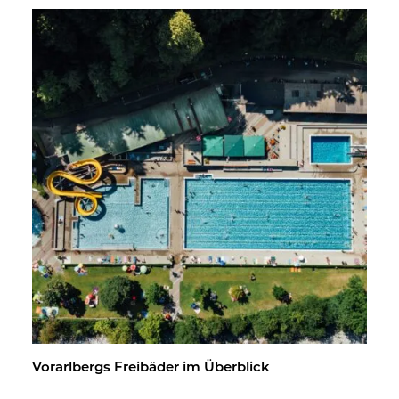
Vor­arl­bergs Frei­bä­der im Über­blick