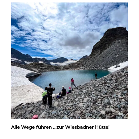
Alle Wege füh­ren …zur Wies­bad­ner Hütte!