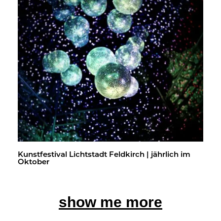
Kunst­fes­ti­val Licht­stadt Feld­kirch | jähr­lich im
Ok­to­ber
show me more