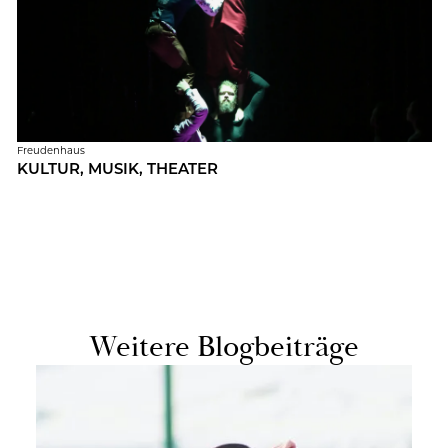
Freu­den­haus
KUL­TUR, MUSIK, THEA­TER
Wei­te­re Blog­bei­trä­ge