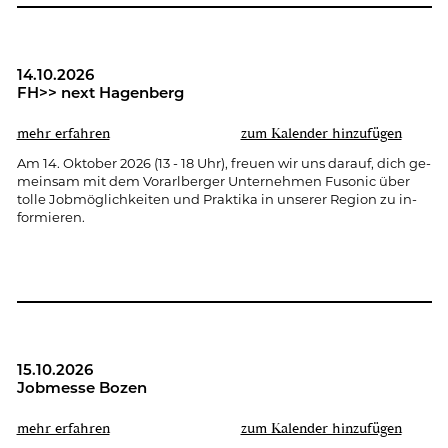
14.10.2026
FH>> next Ha­gen­berg
mehr er­fah­ren
zum Ka­len­der hin­zu­fü­gen
Am 14. Ok­to­ber 2026 (13 - 18 Uhr), freu­en wir uns dar­auf, dich ge­
mein­sam mit dem Vor­arl­ber­ger Un­ter­neh­men Fu­so­nic über
tolle Job­mög­lich­kei­ten und Prak­ti­ka in un­se­rer Re­gi­on zu in­
for­mie­ren.
15.10.2026
Job­mes­se Bozen
mehr er­fah­ren
zum Ka­len­der hin­zu­fü­gen