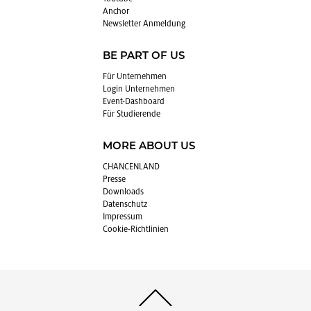
An­chor
News­let­ter An­mel­dung
BE PART OF US
Für Un­ter­neh­men
Login Un­ter­neh­men
Event-Da­sh­board
Für Stu­die­ren­de
MORE ABOUT US
CHAN­CEN­LAND
Pres­se
Down­loads
Da­ten­schutz
Im­pres­sum
Coo­kie-Richt­li­ni­en