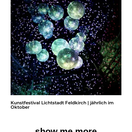
Kunst­fes­ti­val Licht­stadt Feld­kirch | jähr­lich im
Ok­to­ber
show me more