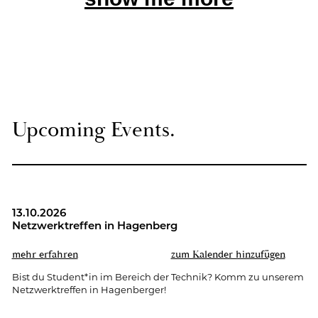
Up­co­ming Events.
13.10.2026
Netz­werk­tref­fen in Ha­gen­berg
mehr er­fah­ren
zum Ka­len­der hin­zu­fü­gen
Bist du Stu­dent*in im Be­reich der Tech­nik? Komm zu un­se­rem
Netz­werk­tref­fen in Ha­gen­ber­ger!