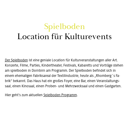
Spiel­bo­den
Lo­ca­ti­on für Kul­tur­events
Der Spiel­bo­den
ist eine ge­nia­le Lo­ca­ti­on für Kul­tur­ver­an­stal­tun­gen aller Art.
Kon­zer­te, Filme, Par­ties, Kin­der­thea­ter, Fes­ti­vals, Ka­ba­retts und Vor­trä­ge ste­hen
am spiel­bo­den in Dorn­birn am Pro­gramm. Der Spiel­bo­den be­fin­det sich in
einem ehe­ma­li­gen Fa­briks­are­al der Tex­til­in­dus­trie, heute als „Rhom­berg´s Fa­
brik“ be­kannt. Das Haus hat ein gro­ßes Foyer, eine Bar, einen Ver­an­stal­tungs­
saal, einen Ki­no­saal, einen Pro­ben- und Mehr­zweck­saal und einen Gast­gar­ten.
Hier geht’s zum ak­tu­el­len
Spiel­bo­den Pro­gramm
.