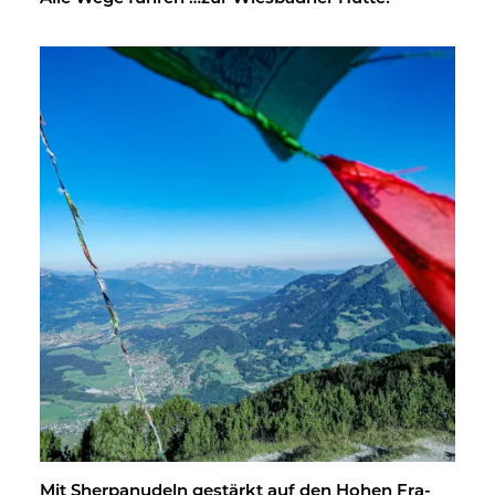
Mit Sher­pa­nu­deln ge­stärkt auf den Hohen Fra­