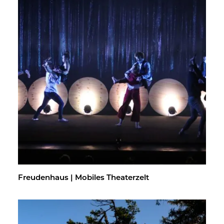
Freu­den­haus | Mo­bi­les Thea­ter­zelt