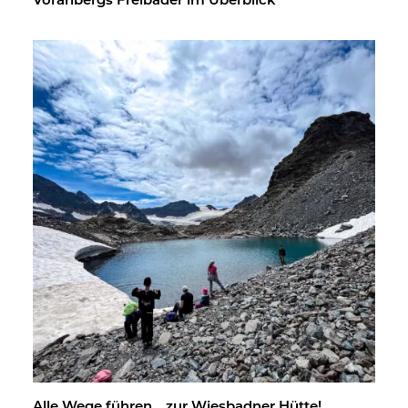
Vor­arl­bergs Frei­bä­der im Über­blick
Alle Wege füh­ren …zur Wies­bad­ner Hütte!