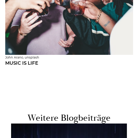
John Arano, un­s­plash
MUSIC IS LIFE
Wei­te­re Blog­bei­trä­ge