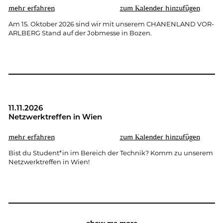
mehr er­fah­ren
zum Ka­len­der hin­zu­fü­gen
Am 15. Ok­to­ber 2026 sind wir mit un­se­rem CHA­NEN­LAND VOR­
ARL­BERG Stand auf der Job­mes­se in Bozen.
11.11.2026
Netz­werk­tref­fen in Wien
mehr er­fah­ren
zum Ka­len­der hin­zu­fü­gen
Bist du Stu­dent*in im Be­reich der Tech­nik? Komm zu un­se­rem
Netz­werk­tref­fen in Wien!