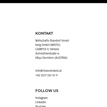
KONTAKT
Wirt­schafts-Stand­ort Vor­arl­
berg GmbH (WISTO)
CAMPUS V, Hintere
Achmühlerstraße 1c
6850 Dornbirn (AUSTRIA)
info@​chancenland.​at
+43 5572 552 52 0
FOLLOW US
In­sta­gram
Lin­kedIn
You­tube