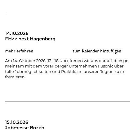
14.10.2026
FH>> next Ha­gen­berg
mehr er­fah­ren
zum Ka­len­der hin­zu­fü­gen
Am 14. Ok­to­ber 2026 (13 - 18 Uhr), freu­en wir uns dar­auf, dich ge­
mein­sam mit dem Vor­arl­ber­ger Un­ter­neh­men Fu­so­nic über
tolle Job­mög­lich­kei­ten und Prak­ti­ka in un­se­rer Re­gi­on zu in­
for­mie­ren.
15.10.2026
Job­mes­se Bozen