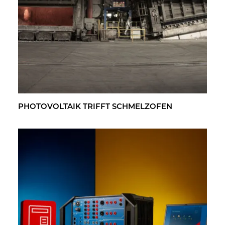
PHO­TO­VOL­TA­IK TRIFFT SCHMELZ­OFEN