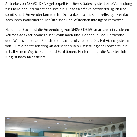
An­trie­be von SERVO-DRIVE ge­kop­pelt ist. Die­ses Gate­way stellt eine Ver­bin­dung
zur Cloud her und macht da­durch die Kü­chen­schrän­ke netz­werk­taug­lich und
somit smart. An­wen­der kön­nen ihre Schrän­ke an­schlie­ßend selbst ganz ein­fach
nach ihren in­di­vi­du­el­len Be­dürf­nis­sen und Wün­schen in­tel­li­gent ver­net­zen.
Neben der Küche ist die An­wen­dung von SERVO-DRIVE smart auch in an­de­ren
Räu­men denk­bar. So­dass auch Schub­la­den und Klap­pen in Bad, Gar­de­ro­be
oder Wohn­zim­mer auf Sprach­be­fehl auf- und zu­ge­hen. Das Ent­wick­lungs­team
von Blum ar­bei­tet seit 2019 an der se­ri­en­rei­fen Um­set­zung der Kon­zept­stu­die
mit all sei­nen Mög­lich­kei­ten und Funk­tio­nen. Ein Ter­min für die Markt­ein­füh­
rung ist noch nicht fi­xiert.