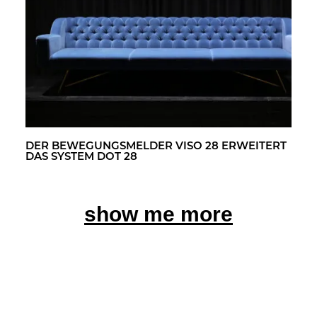
DER BE­WE­GUNGS­MEL­DER VISO 28 ER­WEI­TERT
DAS SYS­TEM DOT 28
show me more