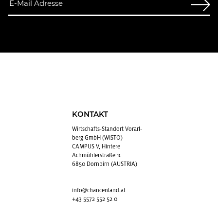
KONTAKT
Wirt­schafts-Stand­ort Vor­arl­
berg GmbH (WISTO)
CAMPUS V, Hintere
Achmühlerstraße 1c
6850 Dornbirn (AUSTRIA)
info@​chancenland.​at
+43 5572 552 52 0