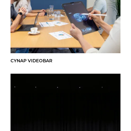
CYNAP VI­DEO­BAR