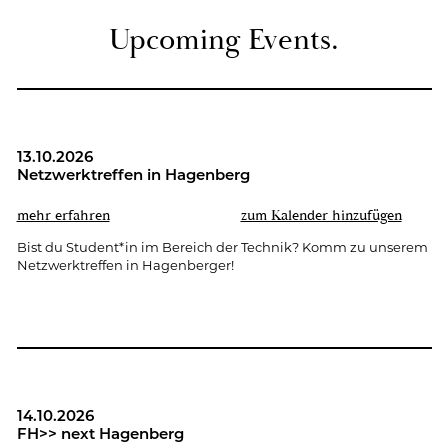
Up­co­ming Events.
13.10.2026
Netz­werk­tref­fen in Ha­gen­berg
mehr er­fah­ren
zum Ka­len­der hin­zu­fü­gen
Bist du Stu­dent*in im Be­reich der Tech­nik? Komm zu un­se­rem
Netz­werk­tref­fen in Ha­gen­ber­ger!
14.10.2026
FH>> next Ha­gen­berg