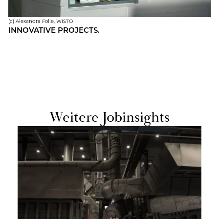
(c) Alex­an­dra Folie, WISTO
IN­NO­VA­TI­VE PRO­JECTS.
Wei­te­re Jobin­sights