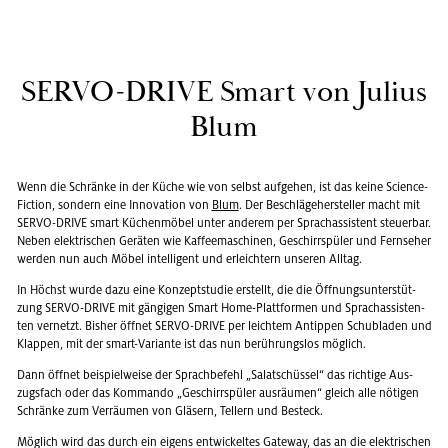
SERVO-DRIVE Smart von Ju­li­us
Blum
Wenn die Schrän­ke in der Küche wie von selbst auf­ge­hen, ist das keine Sci­ence-
Fic­tion, son­dern eine In­no­va­ti­on von
Blum
. Der Be­schlä­ge­her­stel­ler macht mit
SERVO-DRIVE smart Kü­chen­mö­bel unter an­de­rem per Sprach­as­sis­tent steu­er­bar.
Neben elek­tri­schen Ge­rä­ten wie Kaf­fee­ma­schi­nen, Ge­schirr­spü­ler und Fern­se­her
wer­den nun auch Möbel in­tel­li­gent und er­leich­tern un­se­ren All­tag.
In Höchst wurde dazu eine Kon­zept­stu­die er­stellt, die die Öff­nungs­un­ter­stüt­
zung SERVO-DRIVE mit gän­gi­gen Smart Home-Platt­for­men und Sprach­as­sis­ten­
ten ver­netzt. Bis­her öff­net SERVO-DRIVE per leich­tem An­tip­pen Schub­la­den und
Klap­pen, mit der smart-Va­ri­an­te ist das nun be­rüh­rungs­los mög­lich.
Dann öff­net bei­spiel­wei­se der Sprach­be­fehl „Sa­lat­schüs­sel“ das rich­ti­ge Aus­
zugs­fach oder das Kom­man­do „Ge­schirr­spü­ler aus­räu­men“ gleich alle nö­ti­gen
Schrän­ke zum Ver­räu­men von Glä­sern, Tel­lern und Be­steck.
Mög­lich wird das durch ein ei­gens ent­wi­ckel­tes Gate­way, das an die elek­tri­schen