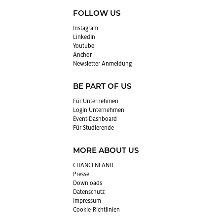
FOLLOW US
In­sta­gram
Lin­kedIn
You­tube
An­chor
News­let­ter An­mel­dung
BE PART OF US
Für Un­ter­neh­men
Login Un­ter­neh­men
Event-Da­sh­board
Für Stu­die­ren­de
MORE ABOUT US
CHAN­CEN­LAND
Pres­se
Down­loads
Da­ten­schutz
Im­pres­sum
Coo­kie-Richt­li­ni­en