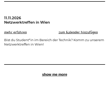
11.11.2026
Netz­werk­tref­fen in Wien
mehr er­fah­ren
zum Ka­len­der hin­zu­fü­gen
Bist du Stu­dent*in im Be­reich der Tech­nik? Komm zu un­se­rem
Netz­werk­tref­fen in Wien!
show me more