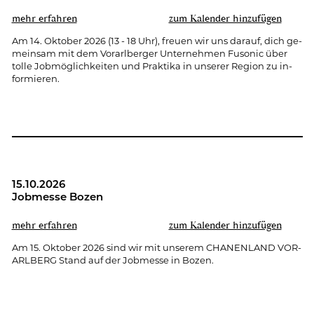
mehr er­fah­ren
zum Ka­len­der hin­zu­fü­gen
Am 14. Ok­to­ber 2026 (13 - 18 Uhr), freu­en wir uns dar­auf, dich ge­
mein­sam mit dem Vor­arl­ber­ger Un­ter­neh­men Fu­so­nic über
tolle Job­mög­lich­kei­ten und Prak­ti­ka in un­se­rer Re­gi­on zu in­
for­mie­ren.
15.10.2026
Job­mes­se Bozen
mehr er­fah­ren
zum Ka­len­der hin­zu­fü­gen
Am 15. Ok­to­ber 2026 sind wir mit un­se­rem CHA­NEN­LAND VOR­
ARL­BERG Stand auf der Job­mes­se in Bozen.