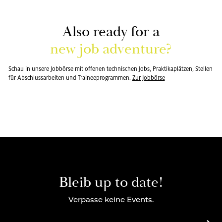
Also ready for a
new job ad­ven­ture?
Schau in un­se­re Job­bör­se mit of­fe­nen tech­ni­schen Jobs, Prak­ti­ka­plät­zen, Stel­len
für Ab­schluss­ar­bei­ten und Trai­nee­pro­gram­men.
Zur Job­bör­se
Bleib up to date!
Verpasse keine Events.