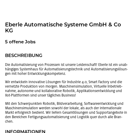
Eber­le Au­to­ma­ti­sche Sys­te­me GmbH & Co
KG
5 of­fe­ne Jobs
BE­SCHREI­BUNG
Die Au­to­ma­ti­sie­rung von Pro­zes­sen ist un­se­re Lei­den­schaft! Eber­le ist ein un­ab­
hän­gi­ges Sys­tem­haus für Au­to­ma­ti­sie­rungs­tech­nik und Au­to­ma­ti­sie­rungs­lö­sun­
gen mit hoher Ent­wick­lungs­kom­pe­tenz.
Wir ent­wi­ckeln in­no­va­ti­ve Lö­sun­gen für In­dus­trie 4.0, Smart Fac­to­ry und die
ver­netz­te Pro­duk­ti­on von mor­gen. Ma­schi­nen­si­mu­la­ti­on, Vir­tu­el­le In­be­trieb­
nah­me, au­to­no­me und kol­la­bo­ra­ti­ve Ro­bo­tik, Ap­pli­ka­ti­ons­ent­wick­lung und
IIot-Platt­for­men sind unser täg­li­ches Busi­ness!
Mit den Schwer­punk­ten Ro­bo­tik, Bild­ver­ar­bei­tung, Soft­ware­ent­wick­lung und
Ma­schi­nen­si­mu­la­ti­on wer­den so­wohl der lo­ka­le, als auch der in­ter­na­tio­na­le
Markt er­folg­reich be­dient. Wir lie­fern Ge­samt­lö­sun­gen und Sup­port­an­ge­bo­te in
den Be­rei­chen Fer­ti­gungs­au­to­ma­ti­sie­rung und Lo­gis­tik quer durch alle Bran­
chen.
IN­FOR­MA­TIO­NEN