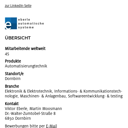
zur Lin­kedIn-Seite
ÜBER­SICHT
Mitarbeitende weltweit
45
Produkte
Au­to­ma­ti­sie­rung­tech­nik
Standort/e
Dorn­birn
Branche
Elek­tro­nik & Elek­tro­tech­nik, In­for­ma­ti­ons- & Kom­mu­ni­ka­ti­ons­tech­
no­lo­gie, Ma­schi­nen- & An­la­gen­bau, Soft­ware­ent­wick­lung- & tes­ting
Kontakt
Vik­tor Eber­le, Mar­tin Mo­os­mann
Dr.-Wal­ter-Zum­to­bel-Stra­ße 8
6850 Dorn­birn
Bewerbungen bitte per
E-Mail