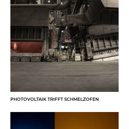
PHO­TO­VOL­TA­IK TRIFFT SCHMELZ­OFEN