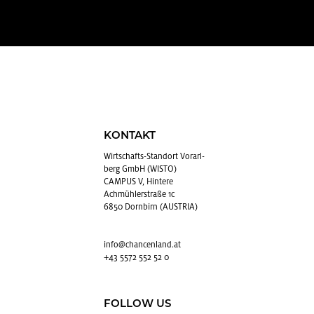
KONTAKT
Wirt­schafts-Stand­ort Vor­arl­
berg GmbH (WISTO)
CAMPUS V, Hintere
Achmühlerstraße 1c
6850 Dornbirn (AUSTRIA)
info@​chancenland.​at
+43 5572 552 52 0
FOLLOW US