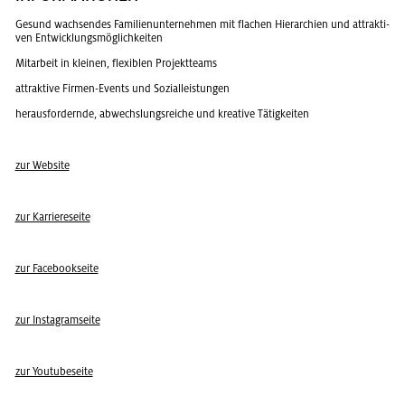
Ge­sund wach­sen­des Fa­mi­li­en­un­ter­neh­men mit fla­chen Hier­ar­chi­en und at­trak­ti­
ven Ent­wick­lungs­mög­lich­kei­ten
Mit­ar­beit in klei­nen, fle­xi­blen Pro­jekt­teams
at­trak­ti­ve Fir­men-Events und So­zi­al­leis­tun­gen
her­aus­for­dern­de, ab­wechs­lungs­rei­che und krea­ti­ve Tä­tig­kei­ten
zur Web­site
zur Kar­rie­re­sei­te
zur Face­book­sei­te
zur In­sta­gram­sei­te
zur You­tube­sei­te