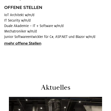
OF­FE­NE STEL­LEN
IoT Ar­chi­tekt w/m/d
IT Se­cu­ri­ty w/m/d
Duale Aka­de­mie – IT + Soft­ware w/m/d
Me­cha­tro­ni­ker w/m/d
Ju­ni­or Soft­ware­ent­wick­ler für C#, ASP.​NET und Bla­zor w/m/d
mehr of­fe­ne Stel­len
Ak­tu­el­les