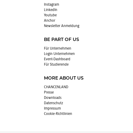
In­sta­gram
Lin­kedIn
You­tube
An­chor
News­let­ter An­mel­dung
BE PART OF US
Für Un­ter­neh­men
Login Un­ter­neh­men
Event-Da­sh­board
Für Stu­die­ren­de
MORE ABOUT US
CHAN­CEN­LAND
Pres­se
Down­loads
Da­ten­schutz
Im­pres­sum
Coo­kie-Richt­li­ni­en