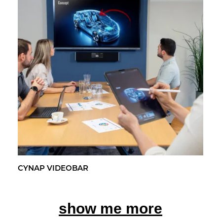
CYNAP VI­DEO­BAR
show me more