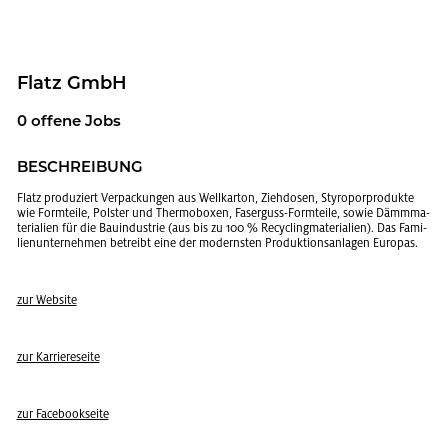
Flatz GmbH
0 of­fe­ne Jobs
BE­SCHREI­BUNG
Flatz pro­du­ziert Ver­pa­ckun­gen aus Well­kar­ton, Zieh­do­sen, Sty­ro­por­pro­duk­te
wie Form­tei­le, Pols­ter und Ther­mo­bo­xen, Fa­ser­guss-Form­tei­le, sowie Dämm­ma­
te­ria­li­en für die Bau­in­dus­trie (aus bis zu 100 % Re­cy­cling­ma­te­ria­li­en). Das Fa­mi­
li­en­un­ter­neh­men be­treibt eine der mo­derns­ten Pro­duk­ti­ons­an­la­gen Eu­ro­pas.
zur Web­site
zur Kar­rie­re­sei­te
zur Face­book­sei­te