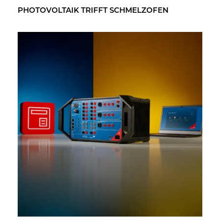
PHO­TO­VOL­TA­IK TRIFFT SCHMELZ­OFEN