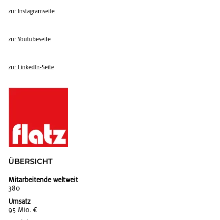
zur In­sta­gram­sei­te
zur You­tube­sei­te
zur Lin­kedIn-Seite
ÜBER­SICHT
Mitarbeitende weltweit
380
Umsatz
95 Mio. €