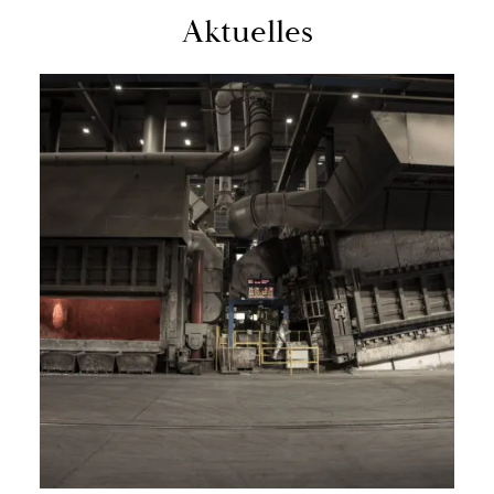
Ak­tu­el­les