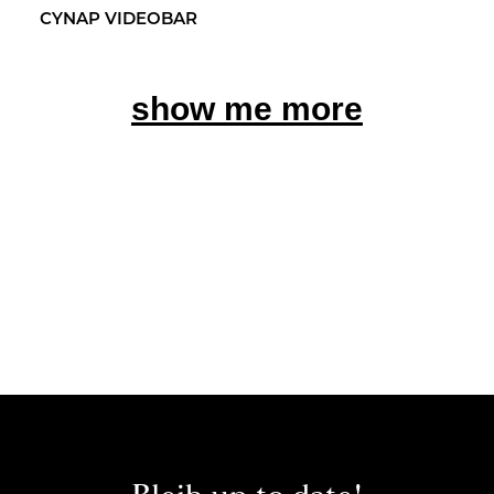
CYNAP VI­DEO­BAR
show me more