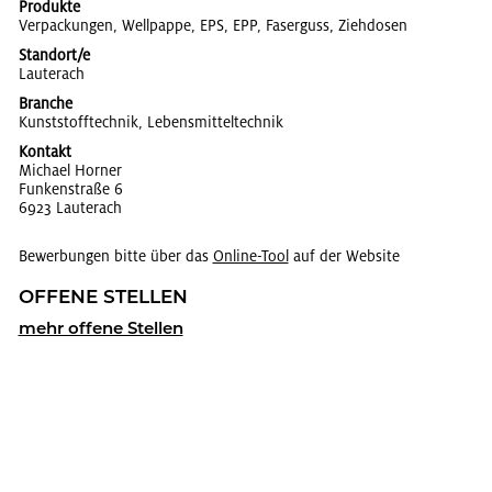
Produkte
Ver­pa­ckun­gen, Well­pap­pe, EPS, EPP, Fa­ser­guss, Zieh­do­sen
Standort/e
Lau­ter­ach
Branche
Kunst­stoff­tech­nik, Le­bens­mit­tel­tech­nik
Kontakt
Mi­cha­el Hor­ner
Fun­ken­stra­ße 6
6923 Lau­ter­ach
Bewerbungen bitte über das
On­line-Tool
auf der Website
OF­FE­NE STEL­LEN
mehr of­fe­ne Stel­len