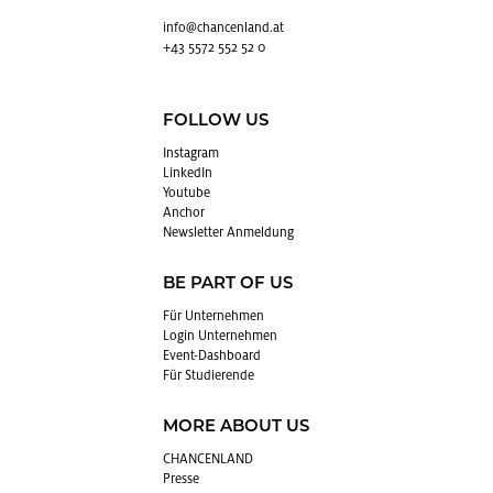
info@​chancenland.​at
+43 5572 552 52 0
FOLLOW US
In­sta­gram
Lin­kedIn
You­tube
An­chor
News­let­ter An­mel­dung
BE PART OF US
Für Un­ter­neh­men
Login Un­ter­neh­men
Event-Da­sh­board
Für Stu­die­ren­de
MORE ABOUT US
CHAN­CEN­LAND
Pres­se