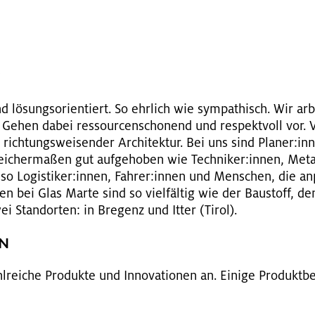
G
nd lö­sungs­ori­en­tiert. So ehr­lich wie sym­pa­thisch. Wir ar­
. Gehen dabei res­sour­cen­scho­nend und re­spekt­voll vor. Ve
rich­tungs­wei­sen­der Ar­chi­tek­tur. Bei uns sind Pla­ner:i
i­cher­ma­ßen gut auf­ge­ho­ben wie Tech­ni­ker:innen, Me­ta
so Lo­gis­ti­ker:innen, Fah­rer:innen und Men­schen, die an
­ten bei Glas Marte sind so viel­fäl­tig wie der Bau­stoff, den
 Stand­or­ten: in Bre­genz und Itter (Tirol).
EN
rei­che Pro­duk­te und In­no­va­tio­nen an. Ei­ni­ge Pro­dukt­be