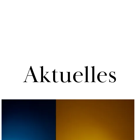
Ak­tu­el­les