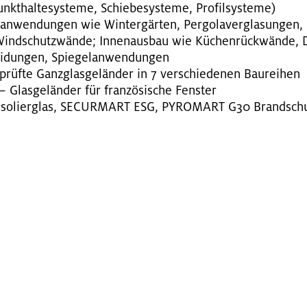
t­hal­te­sys­te­me, Schie­be­sys­te­me, Pro­fil­sys­te­me)
an­wen­dun­gen wie Win­ter­gär­ten, Per­go­laver­gla­sun­gen, 
Wind­schutz­wän­de; In­nen­aus­bau wie Kü­chen­rück­wän­de, D
i­dun­gen, Spie­gel­an­wen­dun­gen
prüf­te Ganz­glas­ge­län­der in 7 ver­schie­de­nen Bau­rei­hen
Glas­ge­län­der für fran­zö­si­sche Fens­ter
so­lier­glas, SE­CURMART ESG, PY­ROM­ART G30 Brand­schutz