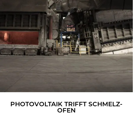
PHO­TO­VOL­TA­IK TRIFFT SCHMELZ­
OFEN