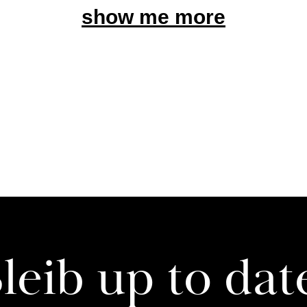
show me more
leib up to dat