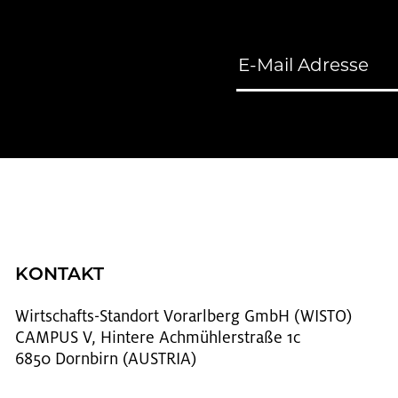
KONTAKT
Wirt­schafts-Stand­ort Vor­arl­berg GmbH (WISTO)
CAMPUS V, Hintere Achmühlerstraße 1c
6850 Dornbirn (AUSTRIA)