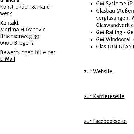
Branche
GM Sys­te­me (Punk
Kon­struk­ti­on & Hand­
Glas­bau (Au­ßen­
werk
ver­gla­sun­gen, 
Kontakt
Glas­wand­ver­kle
Meri­ma Hu­ka­no­vic
GM Rai­ling - Ge­
Brach­sen­weg 39
GM Win­doorail – 
6900 Bre­genz
Glas (UNIGLAS I
Bewerbungen bitte per
E-Mail
zur Web­site
zur Kar­rie­re­sei­te
zur Face­book­sei­te