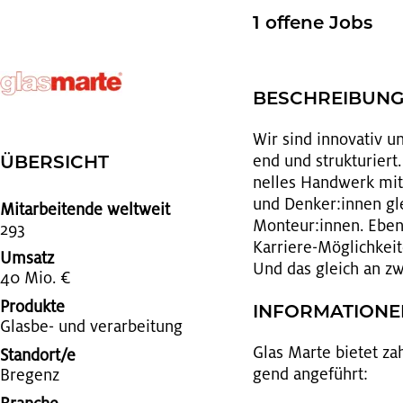
1 of­fe­ne Jobs
BE­SCHREI­BUN
Wir sind in­no­va­tiv u
end und struk­tu­riert
ÜBER­SICHT
nel­les Hand­werk mit 
und Den­ker:innen gle
Mitarbeitende weltweit
Mon­teur:innen. Eben­
293
Kar­rie­re-Mög­lich­kei
Umsatz
Und das gleich an zwei
40 Mio. €
Produkte
IN­FOR­MA­TIO­N
Glas­be- und ver­ar­bei­tung
Glas Marte bie­tet zahl­
Standort/e
gend an­ge­führt:
Bre­genz