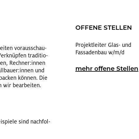
OF­FE­NE STEL­LEN
Pro­jekt­lei­ter Glas- und
bei­ten vor­aus­schau­
Fas­sa­den­bau w/m/d
r­knüp­fen tra­di­tio­
nnen, Rech­ner:innen
mehr of­fe­ne Stel­len
ll­bau­er:innen und
­pa­cken kön­nen. Die
 wir be­ar­bei­ten.
i­spie­le sind nach­fol­