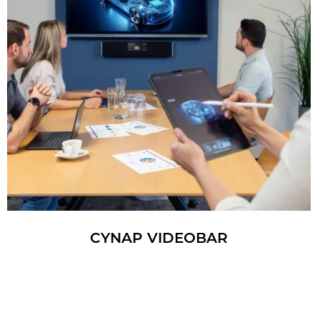
CYNAP VI­DEO­BAR