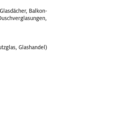
Glas­dä­cher, Bal­kon­
usch­ver­gla­sun­gen,
­glas, Glas­han­del)