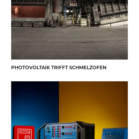
PHO­TO­VOL­TA­IK TRIFFT SCHMELZ­OFEN