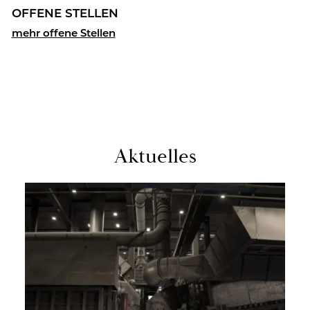
OF­FE­NE STEL­LEN
mehr of­fe­ne Stel­len
Ak­tu­el­les