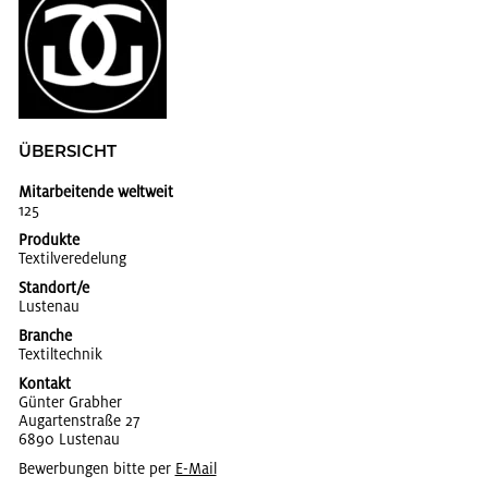
ÜBER­SICHT
Mitarbeitende weltweit
125
Produkte
Tex­til­ver­ede­lung
Standort/e
Lus­ten­au
Branche
Tex­til­tech­nik
Kontakt
Gün­ter Grab­her
Au­gar­ten­stra­ße 27
6890 Lus­ten­au
Bewerbungen bitte per
E-Mail