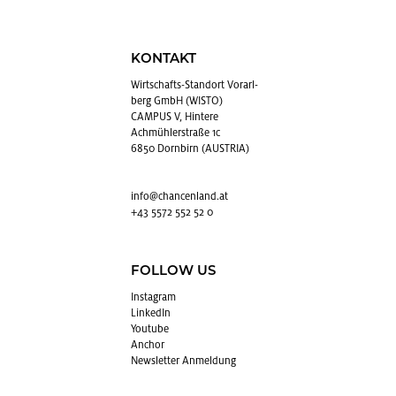
KONTAKT
Wirt­schafts-Stand­ort Vor­arl­
berg GmbH (WISTO)
CAMPUS V, Hintere
Achmühlerstraße 1c
6850 Dornbirn (AUSTRIA)
info@​chancenland.​at
+43 5572 552 52 0
FOLLOW US
In­sta­gram
Lin­kedIn
You­tube
An­chor
News­let­ter An­mel­dung