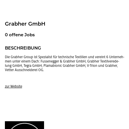
Grab­her GmbH
0 of­fe­ne Jobs
BE­SCHREI­BUNG
Die Grab­her Group ist Spe­zia­list für tech­ni­sche Tex­ti­li­en und ver­eint 6 Un­ter­neh­
men unter einem Dach: Fus­sen­eg­ger & Grab­her GmbH, Grab­her Tex­til­ver­ede­
lung GmbH, Tegra GmbH, Pla­ma­bio­nic Grab­her GmbH, V-Trion und Grab­her,
Vet­ter Aus­schnei­de­rei OG.
zur Web­site