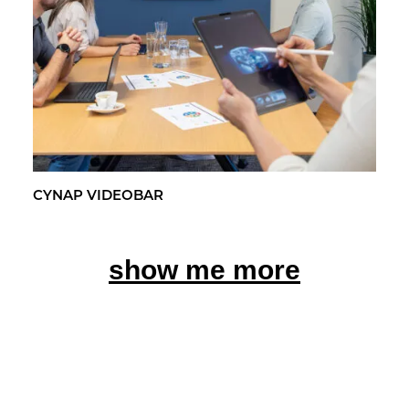
CYNAP VI­DEO­BAR
show me more