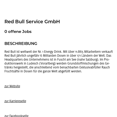
Red Bull Ser­vice GmbH
0 of­fe­ne Jobs
BE­SCHREI­BUNG
Red Bull ist welt­weit der Nr. 1 En­er­gy Drink. Mit über 11.865 Mit­ar­bei­tern ver­kauft
Red Bull jähr­lich un­ge­fähr 6 Mil­li­ar­den Dosen in über 171 Län­dern der Welt. Das
Head­quar­ters des Un­ter­neh­mens ist in Fuschl am See (nahe Salz­burg). Im Pro­
duk­ti­ons­werk in Lu­desch (Vor­arl­berg) wer­den Grund­stoff­mi­schun­gen des Ge­
tränks her­ge­stellt, die an­schlie­ßend vom be­nach­bar­ten Ex­klu­si­v­ab­fül­ler Rauch
Frucht­säf­te in Dosen für die ganze Welt ab­ge­füllt wer­den.
zur Web­site
zur Kar­rie­re­sei­te
zur Face­book­sei­te