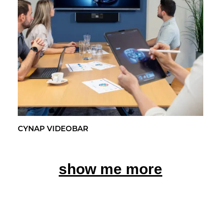
CYNAP VI­DEO­BAR
show me more