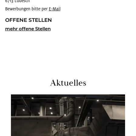
6713 Lu­desch
Bewerbungen bitte per
E-Mail
OF­FE­NE STEL­LEN
mehr of­fe­ne Stel­len
Ak­tu­el­les