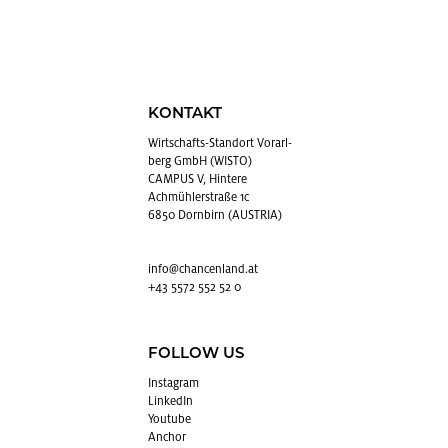
KONTAKT
Wirt­schafts-Stand­ort Vor­arl­
berg GmbH (WISTO)
CAMPUS V, Hintere
Achmühlerstraße 1c
6850 Dornbirn (AUSTRIA)
info@​chancenland.​at
+43 5572 552 52 0
FOLLOW US
In­sta­gram
Lin­kedIn
You­tube
An­chor