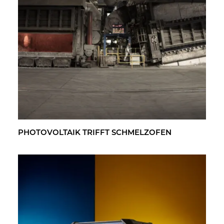
PHO­TO­VOL­TA­IK TRIFFT SCHMELZ­OFEN