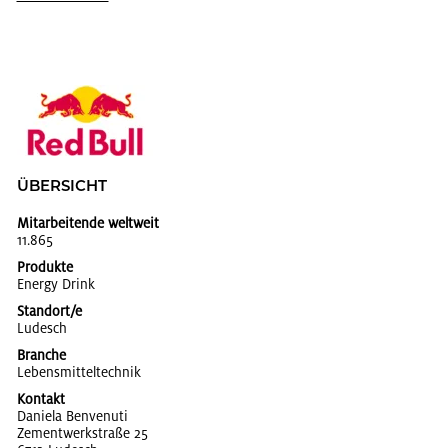
ÜBER­SICHT
Mitarbeitende weltweit
11.865
Produkte
En­er­gy Drink
Standort/e
Lu­desch
Branche
Le­bens­mit­tel­tech­nik
Kontakt
Da­nie­la Ben­ve­nu­ti
Ze­ment­werk­stra­ße 25