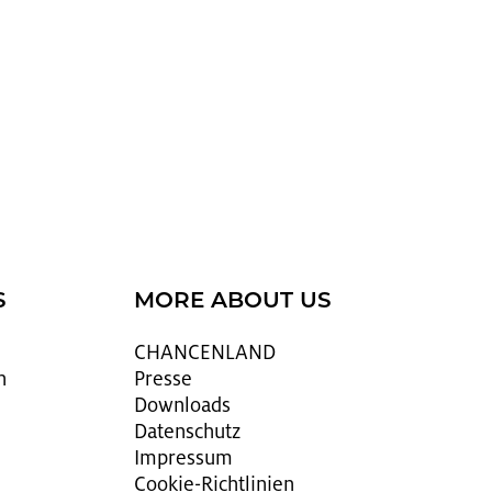
S
MORE ABOUT US
CHAN­CEN­LAND
n
Pres­se
Down­loads
Da­ten­schutz
Im­pres­sum
Coo­kie-Richt­li­ni­en