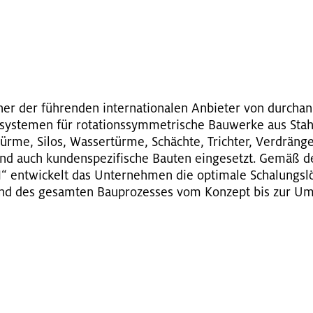
G
 der füh­ren­den in­ter­na­tio­na­len An­bie­ter von durch­an
sys­te­men für ro­ta­ti­ons­sym­me­tri­sche Bau­wer­ke aus Stah
r­me, Silos, Was­ser­tür­me, Schäch­te, Trich­ter, Ver­drän­ge
nd auch kun­den­spe­zi­fi­sche Bau­ten ein­ge­setzt. Gemä
t­wi­ckelt das Un­ter­neh­men die op­ti­ma­le Scha­lungs­lö
d des ge­sam­ten Bau­pro­zes­ses vom Kon­zept bis zur Um­