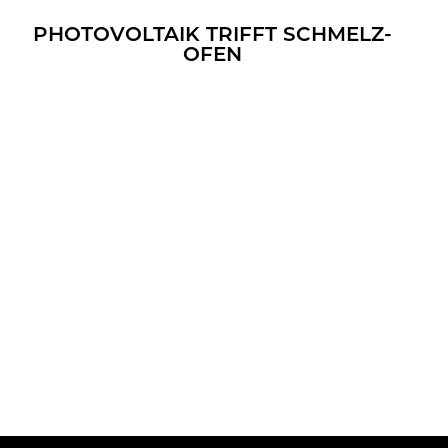
PHO­TO­VOL­TA­IK TRIFFT SCHMELZ­
OFEN