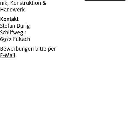
nik, Kon­struk­ti­on &
Hand­werk
Kontakt
Ste­fan Durig
Schilf­weg 1
6972 Fu­ßach
Bewerbungen bitte per
E-Mail