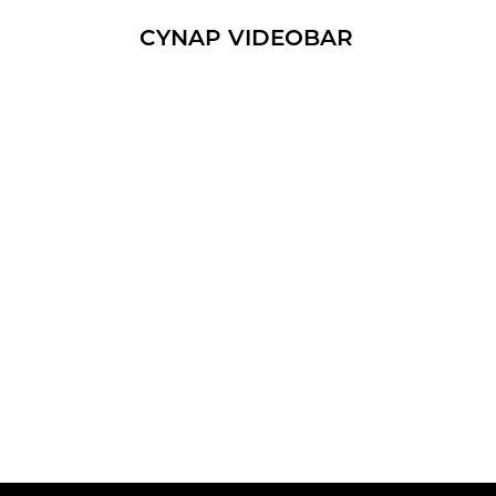
CYNAP VI­DEO­BAR