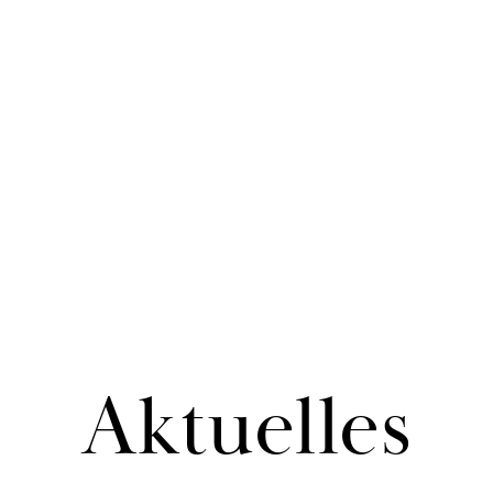
Ak­tu­el­les