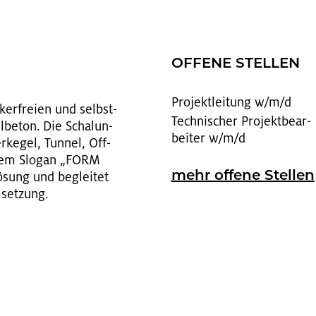
OF­FE­NE STEL­LEN
Pro­jekt­lei­tung w/m/d
­ker­frei­en und selbst­
Tech­ni­scher Pro­jekt­be­ar­
l­be­ton. Die Scha­lun­
bei­ter w/m/d
r­ke­gel, Tun­nel, Off­
ß dem Slo­gan „FORM
­sung und be­glei­tet
mehr of­fe­ne Stel­len
set­zung.