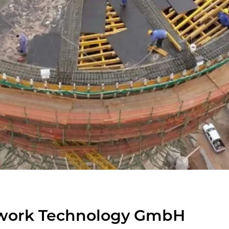
ork Tech­no­lo­gy GmbH