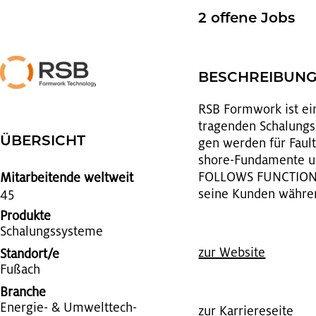
2 of­fe­ne Jobs
BE­SCHREI­BUN
RSB Form­work ist einer
tra­gen­den Scha­lungs­
ÜBER­SICHT
gen wer­den für Faul­tü
shore-Fun­da­men­te u
FOL­LOWS FUNC­TION“ en
Mitarbeitende weltweit
45
seine Kun­den wäh­ren
Produkte
Scha­lungs­sys­te­me
zur Web­site
Standort/e
Fu­ßach
Branche
En­er­gie- & Um­welt­tech­
zur Kar­rie­re­sei­te