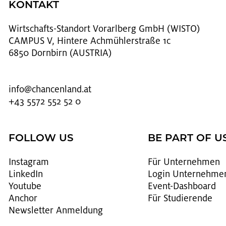
KONTAKT
Wirt­schafts-Stand­ort Vor­arl­berg GmbH (WISTO)
CAMPUS V, Hintere Achmühlerstraße 1c
6850 Dornbirn (AUSTRIA)
info@​chancenland.​at
+43 5572 552 52 0
FOLLOW US
BE PART OF U
In­sta­gram
Für Un­ter­neh­men
Lin­kedIn
Login Un­ter­neh­me
You­tube
Event-Da­sh­board
An­chor
Für Stu­die­ren­de
News­let­ter An­mel­dung