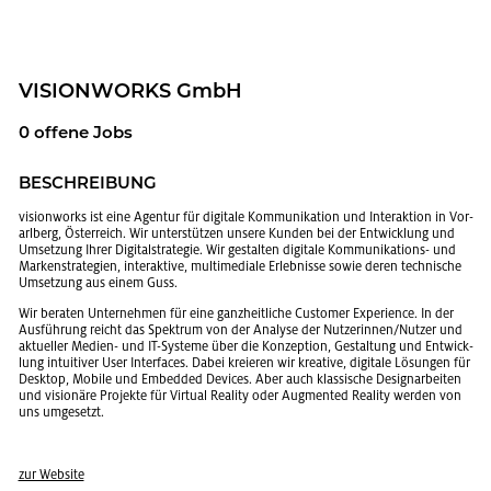
VI­SION­WORKS GmbH
0 of­fe­ne Jobs
BE­SCHREI­BUNG
vi­sion­works ist eine Agen­tur für di­gi­ta­le Kom­mu­ni­ka­ti­on und In­ter­ak­ti­on in Vor­
arl­berg, Ös­ter­reich. Wir un­ter­stüt­zen un­se­re Kun­den bei der Ent­wick­lung und
Um­set­zung Ihrer Di­gi­tal­stra­te­gie. Wir ge­stal­ten di­gi­ta­le Kom­mu­ni­ka­ti­ons- und
Mar­ken­stra­te­gi­en, in­ter­ak­ti­ve, mul­ti­me­dia­le Er­leb­nis­se sowie deren tech­ni­sche
Um­set­zung aus einem Guss.
Wir be­ra­ten Un­ter­neh­men für eine ganz­heit­li­che Custo­mer Ex­pe­ri­ence. In der
Aus­füh­rung reicht das Spek­trum von der Ana­ly­se der Nut­ze­rin­nen/Nut­zer und
ak­tu­el­ler Me­di­en- und IT-Sys­te­me über die Kon­zep­ti­on, Ge­stal­tung und Ent­wick­
lung in­tui­ti­ver User In­ter­faces. Dabei kre­ieren wir krea­ti­ve, di­gi­ta­le Lö­sun­gen für
Desk­top, Mo­bi­le und Em­bed­ded De­vices. Aber auch klas­si­sche De­si­gn­ar­bei­ten
und vi­sio­nä­re Pro­jek­te für Vir­tu­al Rea­li­ty oder Aug­men­ted Rea­li­ty wer­den von
uns um­ge­setzt.
zur Web­site