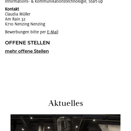
In­for­ma­ti­ons- & Kom­mu­ni­ka­ti­ons­tech­no­lo­gie, Start-up
Kontakt
Clau­dia Mül­ler
Am Rain 32
6710 Nen­zing Nen­zing
Bewerbungen bitte per
E-Mail
OF­FE­NE STEL­LEN
mehr of­fe­ne Stel­len
Ak­tu­el­les