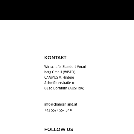
KONTAKT
Wirt­schafts-Stand­ort Vor­arl­
berg GmbH (WISTO)
CAMPUS V, Hintere
Achmühlerstraße 1c
6850 Dornbirn (AUSTRIA)
info@​chancenland.​at
+43 5572 552 52 0
FOLLOW US