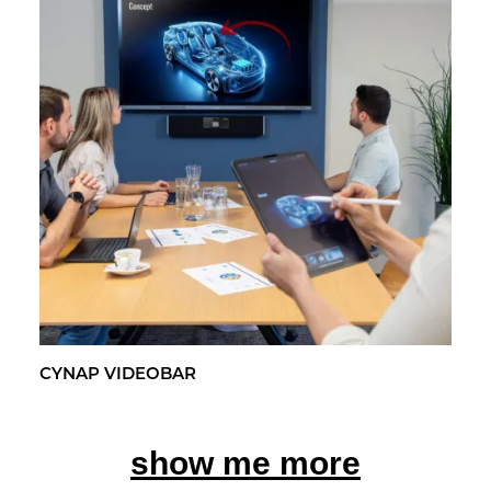
CYNAP VI­DEO­BAR
show me more