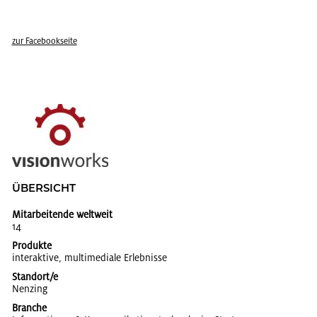
zur Face­book­sei­te
ÜBER­SICHT
Mitarbeitende weltweit
14
Produkte
in­ter­ak­ti­ve, mul­ti­me­dia­le Er­leb­nis­se
Standort/e
Nen­zing
Branche