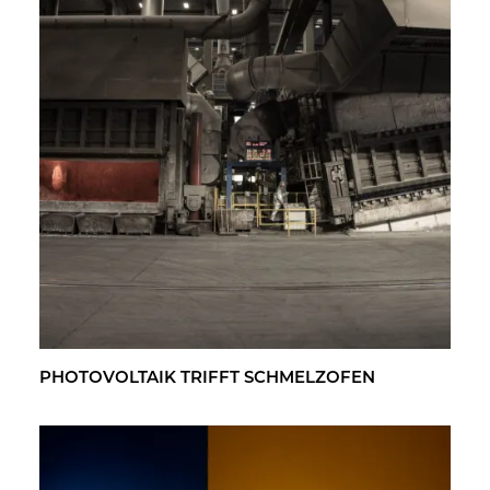
PHO­TO­VOL­TA­IK TRIFFT SCHMELZ­OFEN