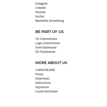
In­sta­gram
Lin­kedIn
You­tube
An­chor
News­let­ter An­mel­dung
BE PART OF US
Für Un­ter­neh­men
Login Un­ter­neh­men
Event-Da­sh­board
Für Stu­die­ren­de
MORE ABOUT US
CHAN­CEN­LAND
Pres­se
Down­loads
Da­ten­schutz
Im­pres­sum
Coo­kie-Richt­li­ni­en