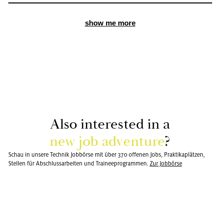
show me more
Also in­te­rested in a
new job ad­ven­ture
?
Schau in unsere Technik Jobbörse mit über 370 offenen Jobs, Praktikaplätzen,
Stellen für Abschlussarbeiten und Traineeprogrammen.
Zur Job­bör­se