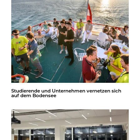
Stu­die­ren­de und Un­ter­neh­men ver­net­zen sich
auf dem Bo­den­see