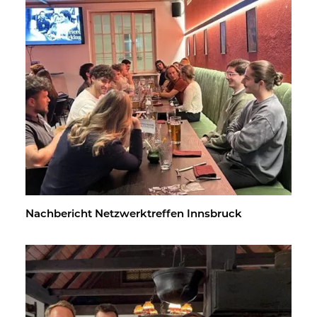
Nach­be­richt Netz­werk­tref­fen Inns­bruck