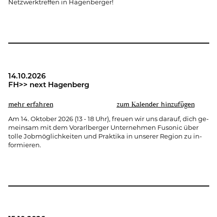
Netz­werk­tref­fen in Ha­gen­ber­ger!
14.10.2026
FH>> next Ha­gen­berg
mehr er­fah­ren
zum Ka­len­der hin­zu­fü­gen
Am 14. Ok­to­ber 2026 (13 - 18 Uhr), freu­en wir uns dar­auf, dich ge­
mein­sam mit dem Vor­arl­ber­ger Un­ter­neh­men Fu­so­nic über
tolle Job­mög­lich­kei­ten und Prak­ti­ka in un­se­rer Re­gi­on zu in­
for­mie­ren.