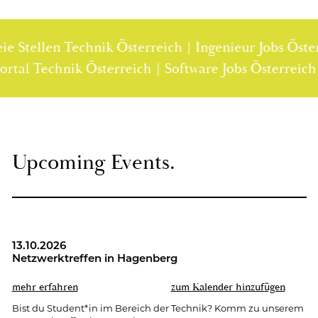
Stellen Technik Österreich | Ingenieur Jobs Österre
lenportal Technik Österreich | Software Jobs Österr
Up­co­ming Events.
13.10.2026
Netz­werk­tref­fen in Ha­gen­berg
mehr er­fah­ren
zum Ka­len­der hin­zu­fü­gen
Bist du Stu­dent*in im Be­reich der Tech­nik? Komm zu un­se­rem