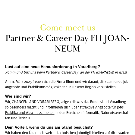
Come meet us
Part­ner & Ca­re­er Day FH JO­AN­
NE­UM
Lust auf eine neue Her­aus­for­de­rung in Vor­arl­berg?
Komm und triff uns beim Part­ner & Ca­re­er Day an der FH JO­AN­NE­UM in Graz!
Am 11. März 2025 freu­en sich die Firma Blum und wir dar­auf, dir span­nen­de Job­
an­ge­bo­te und Prak­ti­kums­mög­lich­kei­ten in un­se­rer Re­gi­on vor­zu­stel­len.
Wer sind wir?
Wir, CHAN­CEN­LAND VOR­ARL­BERG, zei­gen dir was das Bun­des­land Vor­arl­berg
so be­son­ders macht und in­for­mie­ren dich über at­trak­ti­ve An­ge­bo­te für
Jobs,
Prak­ti­ka und Ab­schluss­ar­bei­ten
in den Be­rei­chen In­for­ma­tik, Na­tur­wis­sen­schaf­
ten und Tech­nik.
Dein Vor­teil, wenn du uns am Stand be­suchst?
Wir haben den Über­blick, wel­che tech­ni­schen Job­mög­lich­kei­ten auf dich war­ten