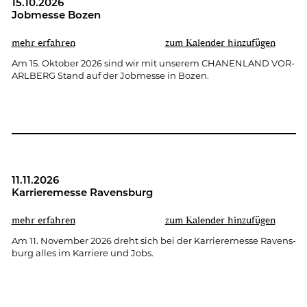
15.10.2026
Job­mes­se Bozen
mehr er­fah­ren
zum Ka­len­der hin­zu­fü­gen
Am 15. Ok­to­ber 2026 sind wir mit un­se­rem CHA­NEN­LAND VOR­
ARL­BERG Stand auf der Job­mes­se in Bozen.
11.11.2026
Kar­rie­re­mes­se Ra­vens­burg
mehr er­fah­ren
zum Ka­len­der hin­zu­fü­gen
Am 11. No­vem­ber 2026 dreht sich bei der Kar­rie­re­mes­se Ra­vens­
burg alles im Kar­rie­re und Jobs.