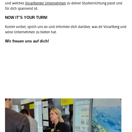
und wel­ches
Vor­arl­ber­ger Un­ter­neh­men
zu dei­ner Stu­di­en­rich­tung passt und
für dich span­nend ist.
NOW IT’S YOUR TURN!
Komm vor­bei, sprich uns an und in­for­mier dich dar­über, was dir Vor­arl­berg und
seine Un­ter­neh­men zu bie­ten hat.
Wir freu­en uns auf dich!