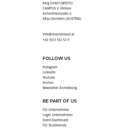
berg GmbH (WISTO)
CAMPUS V, Hintere
Achmühlerstraße 1c
6850 Dornbirn (AUSTRIA)
info@​chancenland.​at
+43 5572 552 52 0
FOLLOW US
In­sta­gram
Lin­kedIn
You­tube
An­chor
News­let­ter An­mel­dung
BE PART OF US
Für Un­ter­neh­men
Login Un­ter­neh­men
Event-Da­sh­board
Für Stu­die­ren­de