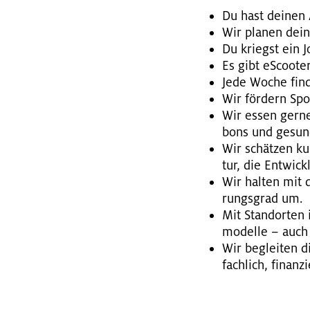
Du hast dei­nen 
Wir pla­nen deine
Du kriegst ein Jo
Es gibt eS­coo­t
Jede Woche fin­d
Wir för­dern Spor
Wir essen gerne g
bons und ge­sun­de
Wir schät­zen ku
tur, die Ent­wick
Wir hal­ten mit d
rungs­grad um.
Mit Stand­or­ten 
mo­del­le – auch
Wir be­glei­ten 
fach­lich, fi­nan­z