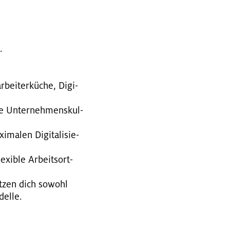
.
bei­ter­kü­che, Di­gi­
e Un­ter­neh­mens­kul­
a­len Di­gi­ta­li­sie­
­xi­ble Ar­beitsort­
t­zen dich so­wohl
del­le.