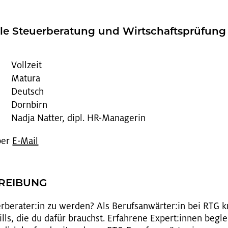
e Steu­er­be­ra­tung und Wirt­schafts­prü­f
Vollzeit
Matura
Deutsch
Dornbirn
Nadja Natter, dipl. HR-Managerin
 per
E-Mail
HREI­BUNG
er­be­ra­ter:in zu wer­den? Als Be­rufs­an­wär­ter:in bei RTG
lls, die du dafür brauchst. Er­fah­re­ne Ex­pert:innen be­gl