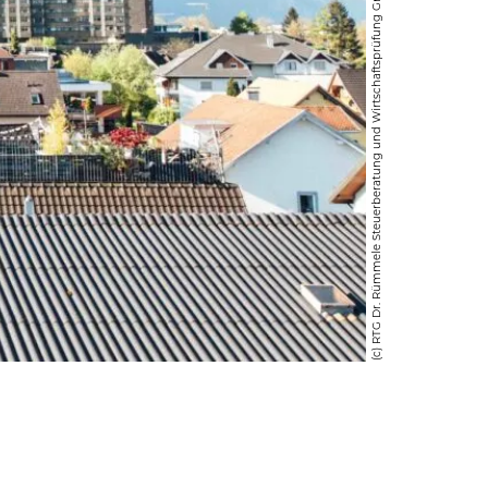
(c) RTG Dr. Rümmele Steuerberatung und Wirtschaftsprüfung GmbH & Co KG