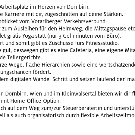
Ar­beits­platz im Her­zen von Dorn­birn.
 Kar­rie­re mit dir, zu­ge­schnit­ten auf deine Stär­ken.
b­ti­cket vom Vor­arl­ber­ger Ver­kehrs­ver­bund.
er zum Aus­lei­hen für den Heim­weg, die Mit­tags­pau­se etc
et gra­tis Yoga statt (nur 3 Geh­mi­nu­ten vom Büro).
t und somit gibt es Zu­schüs­se fürs Fit­ness­stu­dio.
ut, des­we­gen gibt es eine Ca­fe­te­ria, eine ei­ge­ne Mit­ar­
 Tel­ler­ge­rich­te.
rze Wege, fla­che Hier­ar­chi­en sowie eine wert­schät­zen­d
­lungs­chan­cen för­dert.
em di­gi­ta­len Wan­del Schritt und set­zen lau­fend den ma­xi­m
in Dorn­birn, Wien und im Klein­wal­ser­tal bie­ten wir dir fle
 mit Home-Of­fice-Op­ti­on.
dich auf dem Weg zum/zur Steu­er­be­ra­ter:in und un­ter­stü
i­ell als auch or­ga­ni­sa­to­risch durch fle­xi­ble Ar­beits­zeit­mo­