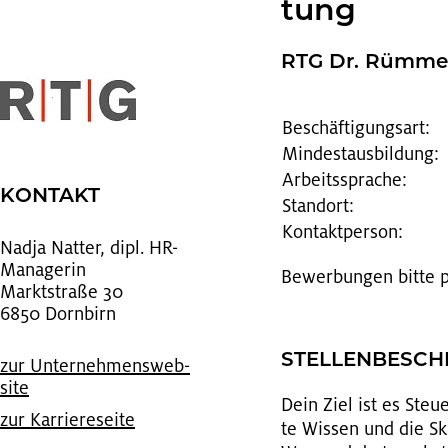
tung
RTG Dr. Rüm­me­l
Beschäftigungsart:
Mindestausbildung:
Arbeitssprache:
KON­TAKT
Standort:
Kontaktperson:
Nadja Nat­ter, dipl. HR-
Ma­na­ge­rin
Be­wer­bun­gen bitte
Markt­stra­ße 30
6850 Dorn­birn
STEL­LEN­BE­SC
zur Un­ter­neh­mens­web­
site
Dein Ziel ist es Steu­
zur Kar­rie­re­sei­te
te Wis­sen und die Ski