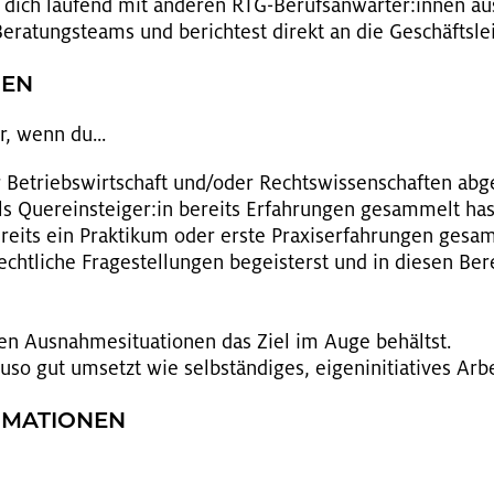
ich lau­fend mit an­de­ren RTG-Be­rufs­an­wär­ter:innen au
­ra­tungs­teams und be­rich­test di­rekt an die Ge­schäfts­lei
GEN
r, wenn du...
 Be­triebs­wirt­schaft und/oder Rechts­wis­sen­schaf­ten ab­g
s Quer­ein­stei­ger:in be­reits Er­fah­run­gen ge­sam­melt has
e­reits ein Prak­ti­kum oder erste Pra­xis­er­fah­run­gen ge­sa
echt­li­che Fra­ge­stel­lun­gen be­geis­terst und in die­sen Be­
gen Aus­nah­me­si­tua­tio­nen das Ziel im Auge be­hältst.
o gut um­setzt wie selb­stän­di­ges, ei­gen­in­itia­ti­ves Ar­be
R­MA­TIO­NEN