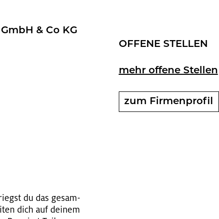
ung GmbH & Co KG
OF­FE­NE STEL­LEN
mehr of­fe­ne Stel­len
zum Fir­men­pro­fil
 kriegst du das ge­sam­
ei­ten dich auf dei­nem