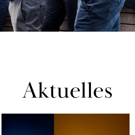
Ak­tu­el­les