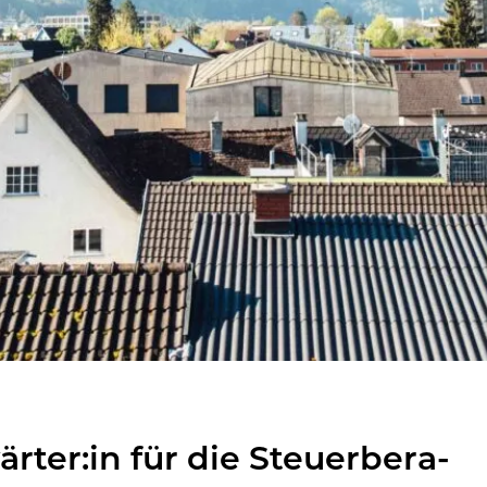
är­ter:in für die Steu­er­be­ra­