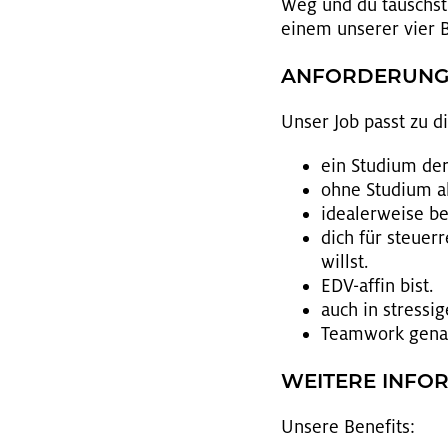
Weg und du tauschst d
einem un­se­rer vier Be
AN­FOR­DE­RUN­
Unser Job passt zu di
ein Stu­di­um der
ohne Stu­di­um al
idea­ler­wei­se b
dich für steu­er­r
willst.
EDV-affin bist.
auch in stres­si­
Team­work ge­nau­s
WEI­TE­RE IN­FO
Un­se­re Be­ne­fits: