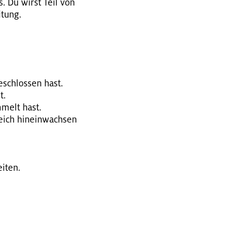
s. Du wirst Teil von
­tung.
e­schlos­sen hast.
t.
m­melt hast.
reich hin­ein­wach­sen
i­ten.