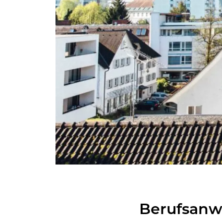
Be­rufs­an­w