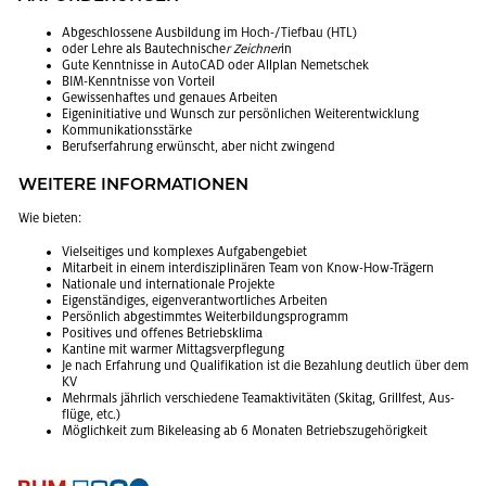
Ab­ge­schlos­se­ne Aus­bil­dung im Hoch-/Tief­bau (HTL)
oder Lehre als Bau­tech­ni­sche
r Zeich­ner
in
Gute Kennt­nis­se in Au­to­CAD oder All­plan Ne­met­schek
BIM-Kennt­nis­se von Vor­teil
Ge­wis­sen­haf­tes und ge­nau­es Ar­bei­ten
Ei­gen­in­itia­ti­ve und Wunsch zur per­sön­li­chen Wei­ter­ent­wick­lung
Kom­mu­ni­ka­ti­ons­stär­ke
Be­rufs­er­fah­rung er­wünscht, aber nicht zwin­gend
WEI­TE­RE IN­FOR­MA­TIO­NEN
Wie bie­ten:
Viel­sei­ti­ges und kom­ple­xes Auf­ga­ben­ge­biet
Mit­ar­beit in einem in­ter­dis­zi­pli­nä­ren Team von Know-How-Trä­gern
Na­tio­na­le und in­ter­na­tio­na­le Pro­jek­te
Ei­gen­stän­di­ges, ei­gen­ver­ant­wort­li­ches Ar­bei­ten
Per­sön­lich ab­ge­stimm­tes Wei­ter­bil­dungs­pro­gramm
Po­si­ti­ves und of­fe­nes Be­triebs­kli­ma
Kan­ti­ne mit war­mer Mit­tags­ver­pfle­gung
Je nach Er­fah­rung und Qua­li­fi­ka­ti­on ist die Be­zah­lung deut­lich über dem
KV
Mehr­mals jähr­lich ver­schie­de­ne Team­ak­ti­vi­tä­ten (Ski­tag, Grill­fest, Aus­
flü­ge, etc.)
Mög­lich­keit zum Bi­kelea­sing ab 6 Mo­na­ten Be­triebs­zu­ge­hö­rig­keit