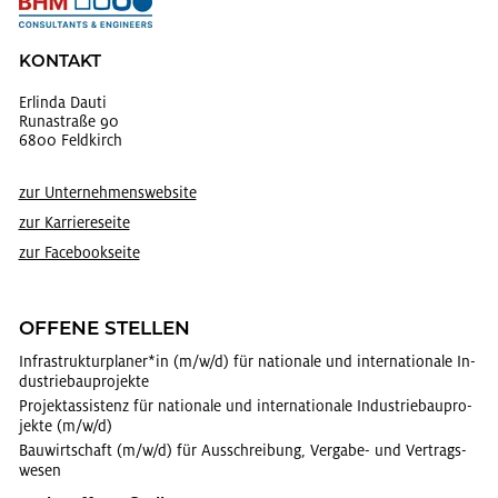
KON­TAKT
Er­lin­da Dauti
Runa­stra­ße 90
6800 Feld­kirch
zur Un­ter­neh­mens­web­site
zur Kar­rie­re­sei­te
zur Face­book­sei­te
OF­FE­NE STEL­LEN
In­fra­struk­tur­pla­ner*in (m/w/d) für na­tio­na­le und in­ter­na­tio­na­le In­
dus­trie­bau­pro­jek­te
Pro­jek­t­as­sis­tenz für na­tio­na­le und in­ter­na­tio­na­le In­dus­trie­bau­pro­
jek­te (m/w/d)
Bau­wirt­schaft (m/w/d) für Aus­schrei­bung, Ver­ga­be- und Ver­trags­
we­sen