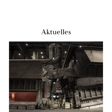
Ak­tu­el­les