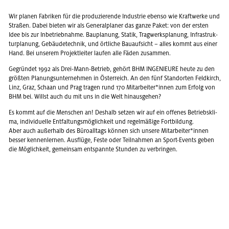
Wir pla­nen Fa­bri­ken für die pro­du­zie­ren­de In­dus­trie eben­so wie Kraft­wer­ke und
Stra­ßen. Dabei bie­ten wir als Ge­ne­ral­pla­ner das ganze Paket: von der ers­ten
Idee bis zur In­be­trieb­nah­me. Bau­pla­nung, Sta­tik, Trag­werks­pla­nung, In­fra­struk­
tur­pla­nung, Ge­bäu­de­tech­nik, und ört­li­che Bau­auf­sicht – alles kommt aus einer
Hand. Bei un­se­rem Pro­jekt­lei­ter lau­fen alle Fäden zu­sam­men.
Ge­grün­det 1992 als Drei-Mann-Be­trieb, ge­hört BHM IN­GE­NIEU­RE heute zu den
grö­ß­ten Pla­nungs­un­ter­neh­men in Ös­ter­reich. An den fünf Stand­or­ten Feld­kirch,
Linz, Graz, Schaan und Prag tra­gen rund 170 Mit­ar­bei­ter*innen zum Er­folg von
BHM bei. Willst auch du mit uns in die Welt hin­aus­ge­hen?
Es kommt auf die Men­schen an! Des­halb set­zen wir auf ein of­fe­nes Be­triebs­kli­
ma, in­di­vi­du­el­le Ent­fal­tungs­mög­lich­keit und re­gel­mä­ßi­ge Fort­bil­dung.
Aber auch au­ßer­halb des Bü­ro­all­tags kön­nen sich un­se­re Mit­ar­bei­ter*innen
bes­ser ken­nen­ler­nen. Aus­flü­ge, Feste oder Teil­nah­men an Sport-Events geben
die Mög­lich­keit, ge­mein­sam ent­spann­te Stun­den zu ver­brin­gen.