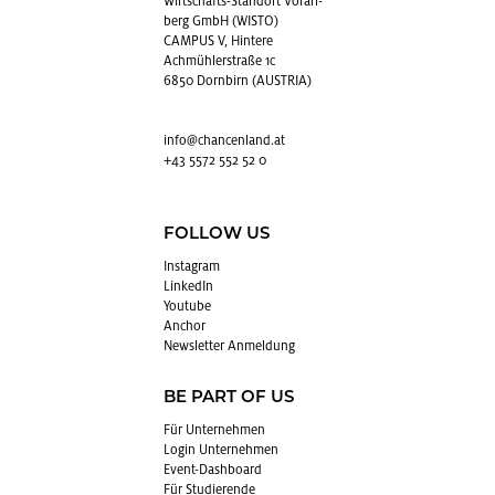
Wirt­schafts-Stand­ort Vor­arl­
berg GmbH (WISTO)
CAMPUS V, Hintere
Achmühlerstraße 1c
6850 Dornbirn (AUSTRIA)
info@​chancenland.​at
+43 5572 552 52 0
FOLLOW US
In­sta­gram
Lin­kedIn
You­tube
An­chor
News­let­ter An­mel­dung
BE PART OF US
Für Un­ter­neh­men
Login Un­ter­neh­men
Event-Da­sh­board
Für Stu­die­ren­de