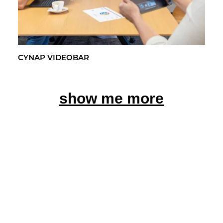
CYNAP VI­DEO­BAR
show me more