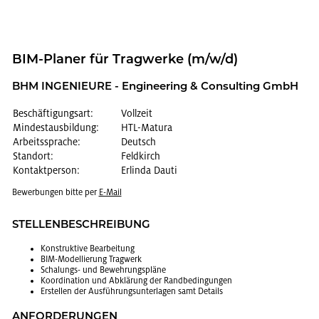
BIM-Pla­ner für Trag­wer­ke (m/w/d)
BHM IN­GE­NIEU­RE - En­gi­nee­ring & Con­sul­ting GmbH
Beschäftigungsart:
Vollzeit
Mindestausbildung:
HTL-Matura
Arbeitssprache:
Deutsch
Standort:
Feldkirch
Kontaktperson:
Erlinda Dauti
Be­wer­bun­gen bitte per
E-Mail
STEL­LEN­BE­SCHREI­BUNG
Kon­struk­ti­ve Be­ar­bei­tung
BIM-Mo­del­lie­rung Trag­werk
Scha­lungs- und Be­weh­rungs­plä­ne
Ko­or­di­na­ti­on und Ab­klä­rung der Rand­be­din­gun­gen
Er­stel­len der Aus­füh­rungs­un­ter­la­gen samt De­tails
AN­FOR­DE­RUN­GEN