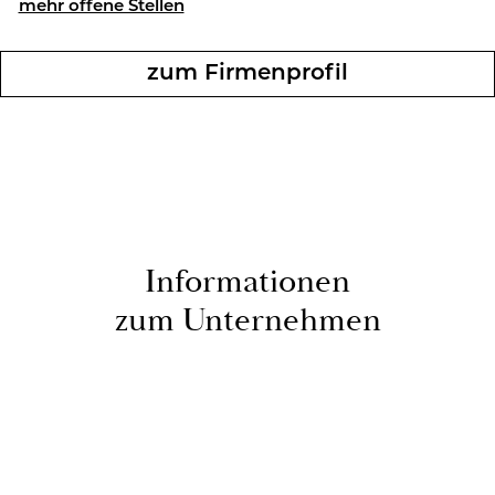
mehr of­fe­ne Stel­len
zum Fir­men­pro­fil
In­for­ma­tio­nen
zum Un­ter­neh­men