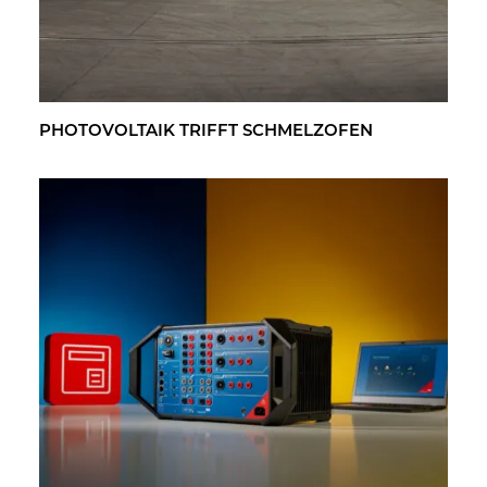
PHO­TO­VOL­TA­IK TRIFFT SCHMELZ­OFEN