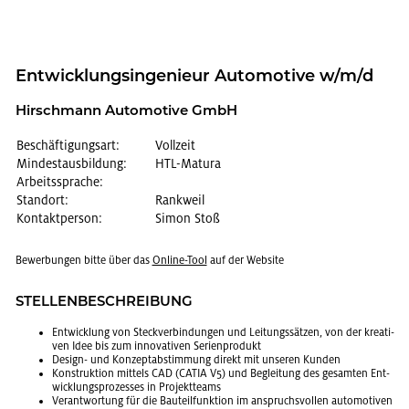
Ent­wick­lungs­in­ge­nieur Au­to­mo­ti­ve w/m/d
Hirsch­mann Au­to­mo­ti­ve GmbH
Beschäftigungsart:
Vollzeit
Mindestausbildung:
HTL-Matura
Arbeitssprache:
Standort:
Rankweil
Kontaktperson:
Simon Stoß
Be­wer­bun­gen bitte über das
On­line-Tool
auf der Web­site
STEL­LEN­BE­SCHREI­BUNG
Ent­wick­lung von Steck­ver­bin­dun­gen und Lei­tungs­sät­zen, von der krea­ti­
ven Idee bis zum in­no­va­ti­ven Se­ri­en­pro­dukt
De­sign- und Kon­zept­ab­stim­mung di­rekt mit un­se­ren Kun­den
Kon­struk­ti­on mit­tels CAD (CATIA V5) und Be­glei­tung des ge­sam­ten Ent­
wick­lungs­pro­zes­ses in Pro­jekt­teams
Ver­ant­wor­tung für die Bau­teil­funk­ti­on im an­spruchs­vol­len au­to­mo­ti­ven