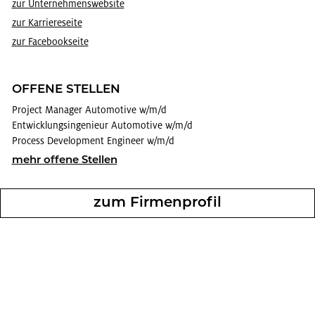
zur Un­ter­neh­mens­web­site
zur Kar­rie­re­sei­te
zur Face­book­sei­te
OF­FE­NE STEL­LEN
Pro­ject Ma­na­ger Au­to­mo­ti­ve w/m/d
Ent­wick­lungs­in­ge­nieur Au­to­mo­ti­ve w/m/d
Pro­cess De­ve­lop­ment En­gi­neer w/m/d
mehr of­fe­ne Stel­len
zum Fir­men­pro­fil