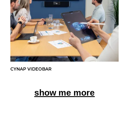
CYNAP VI­DEO­BAR
show me more