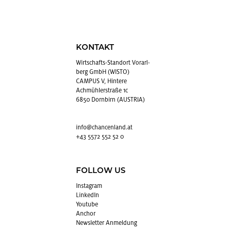
KONTAKT
Wirt­schafts-Stand­ort Vor­arl­
berg GmbH (WISTO)
CAMPUS V, Hintere
Achmühlerstraße 1c
6850 Dornbirn (AUSTRIA)
info@​chancenland.​at
+43 5572 552 52 0
FOLLOW US
In­sta­gram
Lin­kedIn
You­tube
An­chor
News­let­ter An­mel­dung