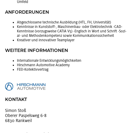
Um­feld
AN­FOR­DE­RUN­GEN
Ab­ge­schlos­se­ne tech­ni­sche Aus­bil­dung (HTL, FH, Uni­ver­si­tät)
Kennt­nis­se in Kunst­stoff-, Ma­schi­nen­bau- oder Elek­tro­tech­nik -CAD-
Kennt­nis­se (vor­zugs­wei­se CATIA V5) -Eng­lisch in Wort und Schrift -So­zi­
al- und Me­tho­den­kom­pe­tenz sowie Kom­mu­ni­ka­ti­ons­si­cher­heit
Krea­ti­ver und in­no­va­ti­ver Team­play­er
WEI­TE­RE IN­FOR­MA­TIO­NEN
In­ter­na­tio­na­le Ent­wick­lungs­mög­lich­kei­ten
Hirsch­mann Au­to­mo­ti­ve Aca­de­my
FEEI-Kol­lek­tiv­ver­trag
KON­TAKT
Simon Stoß
Obe­rer Paspels­weg 6-8
6830 Rank­weil