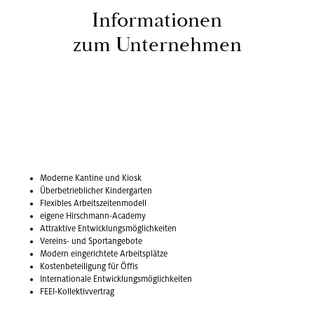
In­for­ma­tio­nen
zum Un­ter­neh­men
Mo­der­ne Kan­ti­ne und Kiosk
Über­be­trieb­li­cher Kin­der­gar­ten
Fle­xi­bles Ar­beits­zei­ten­mo­dell
ei­ge­ne Hirsch­mann-Aca­de­my
At­trak­ti­ve Ent­wick­lungs­mög­lich­kei­ten
Ver­eins- und Sport­an­ge­bo­te
Mo­dern ein­ge­rich­te­te Ar­beits­plät­ze
Kos­ten­be­tei­li­gung für Öffis
In­ter­na­tio­na­le Ent­wick­lungs­mög­lich­kei­ten
FEEI-Kol­lek­tiv­ver­trag