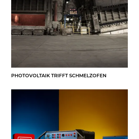
PHO­TO­VOL­TA­IK TRIFFT SCHMELZ­OFEN