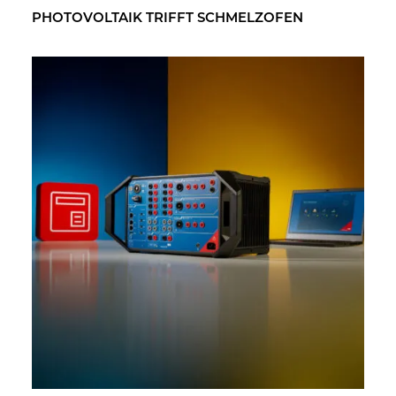
PHO­TO­VOL­TA­IK TRIFFT SCHMELZ­OFEN