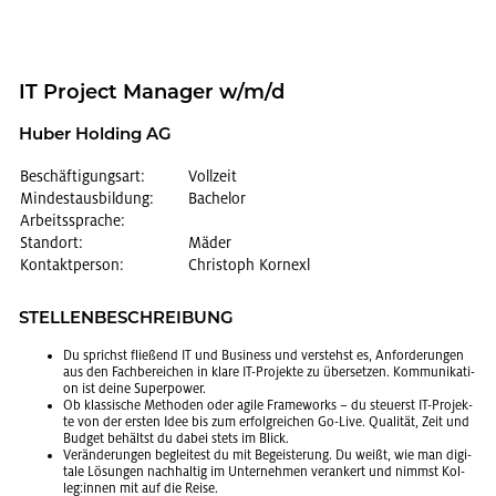
IT Pro­ject Ma­na­ger w/m/d
Huber Hol­ding AG
Beschäftigungsart:
Vollzeit
Mindestausbildung:
Bachelor
Arbeitssprache:
Standort:
Mäder
Kontaktperson:
Christoph Kornexl
STEL­LEN­BE­SCHREI­BUNG
Du sprichst flie­ßend IT und Busi­ness und ver­stehst es, An­for­de­run­gen
aus den Fach­be­rei­chen in klare IT-Pro­jek­te zu über­set­zen. Kom­mu­ni­ka­ti­
on ist deine Su­per­power.
Ob klas­si­sche Me­tho­den oder agile Frame­works – du steu­erst IT-Pro­jek­
te von der ers­ten Idee bis zum er­folg­rei­chen Go-Live. Qua­li­tät, Zeit und
Bud­get be­hältst du dabei stets im Blick.
Ver­än­de­run­gen be­glei­test du mit Be­geis­te­rung. Du weißt, wie man di­gi­
ta­le Lö­sun­gen nach­hal­tig im Un­ter­neh­men ver­an­kert und nimmst Kol­
leg:innen mit auf die Reise.