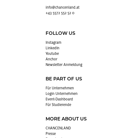
info@​chancenland.​at
+43 5572 552 52 0
FOLLOW US
In­sta­gram
Lin­kedIn
You­tube
An­chor
News­let­ter An­mel­dung
BE PART OF US
Für Un­ter­neh­men
Login Un­ter­neh­men
Event-Da­sh­board
Für Stu­die­ren­de
MORE ABOUT US
CHAN­CEN­LAND
Pres­se