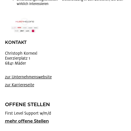
wirk­lich in­ter­es­sie­ren
KON­TAKT
Chris­toph Korn­exl
Ex­er­zier­platz 1
6841 Mäder
zur Un­ter­neh­mens­web­site
zur Kar­rie­re­sei­te
OF­FE­NE STEL­LEN
First Level Sup­port w/m/d
mehr of­fe­ne Stel­len