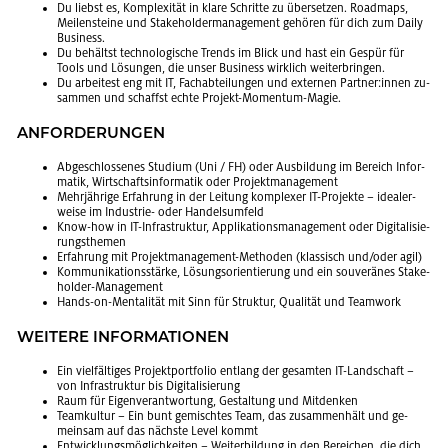
Du liebst es, Kom­ple­xi­tät in klare Schrit­te zu über­set­zen. Road­maps,
Mei­len­stei­ne und Sta­ke­hol­der­ma­nage­ment ge­hö­ren für dich zum Daily
Busi­ness.
Du be­hältst tech­no­lo­gi­sche Trends im Blick und hast ein Ge­spür für
Tools und Lö­sun­gen, die unser Busi­ness wirk­lich wei­ter­brin­gen.
Du ar­bei­test eng mit IT, Fach­ab­tei­lun­gen und ex­ter­nen Part­ner:innen zu­
sam­men und schaffst echte Pro­jekt-Mo­men­tum-Magie.
AN­FOR­DE­RUN­GEN
Ab­ge­schlos­se­nes Stu­di­um (Uni / FH) oder Aus­bil­dung im Be­reich In­for­
ma­tik, Wirt­schafts­in­for­ma­tik oder Pro­jekt­ma­nage­ment
Mehr­jäh­ri­ge Er­fah­rung in der Lei­tung kom­ple­xer IT-Pro­jek­te – idea­ler­
wei­se im In­dus­trie- oder Han­dels­um­feld
Know-how in IT-In­fra­struk­tur, Ap­pli­ka­ti­ons­ma­nage­ment oder Di­gi­ta­li­sie­
rungs­the­men
Er­fah­rung mit Pro­jekt­ma­nage­ment-Me­tho­den (klas­sisch und/oder agil)
Kom­mu­ni­ka­ti­ons­stär­ke, Lö­sungs­ori­en­tie­rung und ein sou­ve­rä­nes Sta­ke­
hol­der-Ma­nage­ment
Hands-on-Men­ta­li­tät mit Sinn für Struk­tur, Qua­li­tät und Team­work
WEI­TE­RE IN­FOR­MA­TIO­NEN
Ein viel­fäl­ti­ges Pro­jekt­port­fo­lio ent­lang der ge­sam­ten IT-Land­schaft –
von In­fra­struk­tur bis Di­gi­ta­li­sie­rung
Raum für Ei­gen­ver­ant­wor­tung, Ge­stal­tung und Mit­den­ken
Team­kul­tur – Ein bunt ge­misch­tes Team, das zu­sam­men­hält und ge­
mein­sam auf das nächs­te Level kommt
Ent­wick­lungs­mög­lich­kei­ten – Wei­ter­bil­dung in den Be­rei­chen, die dich