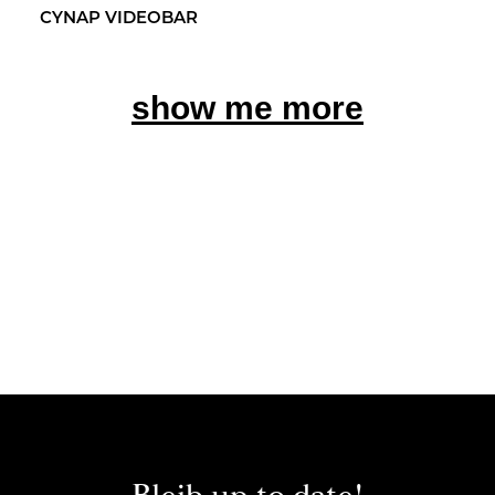
CYNAP VI­DEO­BAR
show me more