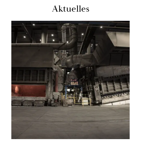
Ak­tu­el­les