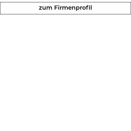
zum Fir­men­pro­fil