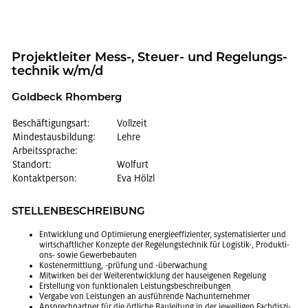
Pro­jekt­lei­ter Mess-, Steu­er- und Re­ge­lungs­
tech­nik w/m/d
Gold­beck Rhom­berg
Beschäftigungsart:
Vollzeit
Mindestausbildung:
Lehre
Arbeitssprache:
Standort:
Wolfurt
Kontaktperson:
Eva Hölzl
STEL­LEN­BE­SCHREI­BUNG
Ent­wick­lung und Op­ti­mie­rung en­er­gie­ef­fi­zi­en­ter, sys­te­ma­ti­sier­ter und
wirt­schaft­li­cher Kon­zep­te der Re­ge­lungs­tech­nik für Lo­gis­tik-, Pro­duk­ti­
ons- sowie Ge­wer­be­bau­ten
Kos­ten­er­mitt­lung, -prü­fung und -über­wa­chung
Mit­wir­ken bei der Wei­ter­ent­wick­lung der haus­ei­ge­nen Re­ge­lung
Er­stel­lung von funk­tio­na­len Leis­tungs­be­schrei­bun­gen
Ver­ga­be von Leis­tun­gen an aus­füh­ren­de Nach­un­ter­neh­mer
An­sprech­part­ner für die ört­li­che Bau­lei­tung in der je­wei­li­gen Fach­dis­zi­