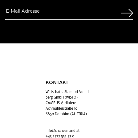
KONTAKT
Wirt­schafts-Stand­ort Vor­arl­
berg GmbH (WISTO)
CAMPUS V, Hintere
Achmühlerstraße 1c
6850 Dornbirn (AUSTRIA)
info@​chancenland.​at
+43 5572 552 52 0