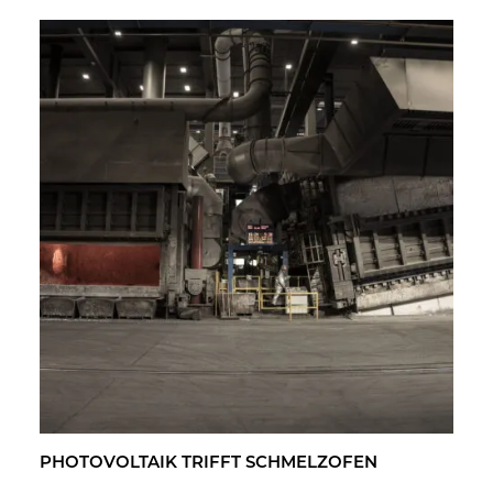
PHO­TO­VOL­TA­IK TRIFFT SCHMELZ­OFEN