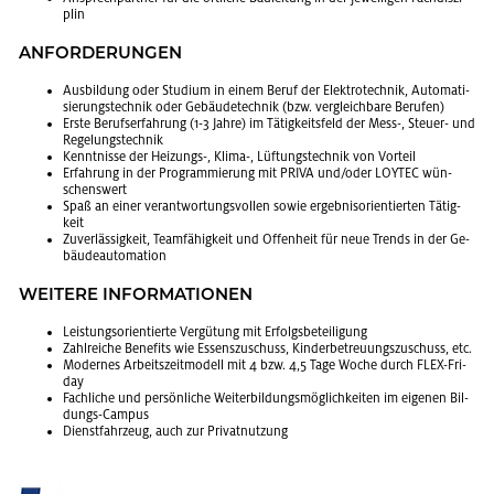
plin
AN­FOR­DE­RUN­GEN
Aus­bil­dung oder Stu­di­um in einem Beruf der Elek­tro­tech­nik, Au­to­ma­ti­
sie­rungs­tech­nik oder Ge­bäu­de­tech­nik (bzw. ver­gleich­ba­re Be­ru­fen)
Erste Be­rufs­er­fah­rung (1-3 Jahre) im Tä­tig­keits­feld der Mess-, Steu­er- und
Re­ge­lungs­tech­nik
Kennt­nis­se der Hei­zungs-, Klima-, Lüf­tungs­tech­nik von Vor­teil
Er­fah­rung in der Pro­gram­mie­rung mit PRIVA und/oder LOY­TEC wün­
schens­wert
Spaß an einer ver­ant­wor­tungs­vol­len sowie er­geb­nis­ori­en­tier­ten Tä­tig­
keit
Zu­ver­läs­sig­keit, Team­fä­hig­keit und Of­fen­heit für neue Trends in der Ge­
bäu­de­au­to­ma­ti­on
WEI­TE­RE IN­FOR­MA­TIO­NEN
Leis­tungs­ori­en­tier­te Ver­gü­tung mit Er­folgs­be­tei­li­gung
Zahl­rei­che Be­ne­fits wie Es­sens­zu­schuss, Kin­der­be­treu­ungs­zu­schuss, etc.
Mo­der­nes Ar­beits­zeit­mo­dell mit 4 bzw. 4,5 Tage Woche durch FLEX-Fri­
day
Fach­li­che und per­sön­li­che Wei­ter­bil­dungs­mög­lich­kei­ten im ei­ge­nen Bil­
dungs-Cam­pus
Dienst­fahr­zeug, auch zur Pri­vat­nut­zung