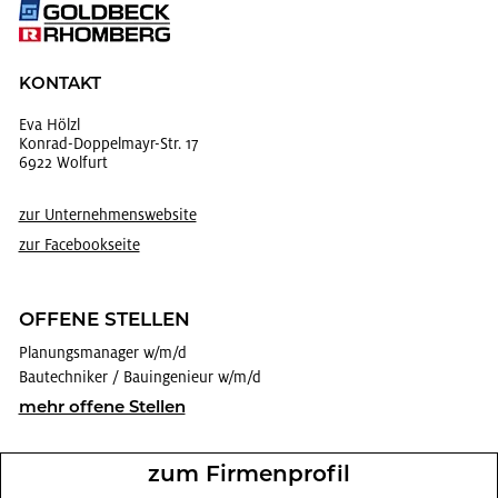
KON­TAKT
Eva Hölzl
Kon­rad-Dop­pel­mayr-Str. 17
6922 Wol­furt
zur Un­ter­neh­mens­web­site
zur Face­book­sei­te
OF­FE­NE STEL­LEN
Pla­nungs­ma­na­ger w/m/d
Bau­tech­ni­ker / Bau­in­ge­nieur w/m/d
mehr of­fe­ne Stel­len
zum Fir­men­pro­fil