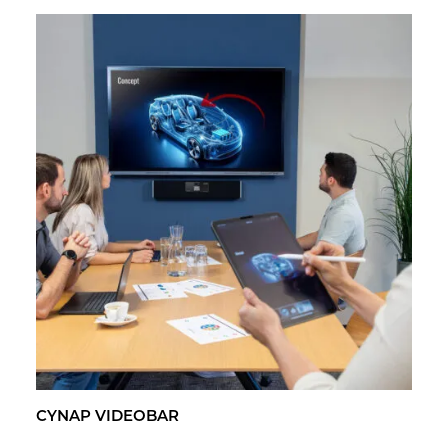
CYNAP VI­DEO­BAR