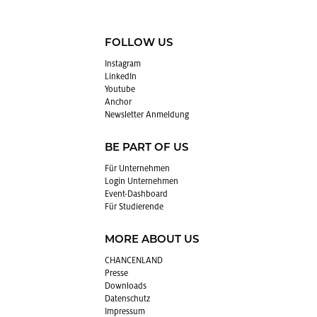
FOLLOW US
In­sta­gram
Lin­kedIn
You­tube
An­chor
News­let­ter An­mel­dung
BE PART OF US
Für Un­ter­neh­men
Login Un­ter­neh­men
Event-Da­sh­board
Für Stu­die­ren­de
MORE ABOUT US
CHAN­CEN­LAND
Pres­se
Down­loads
Da­ten­schutz
Im­pres­sum