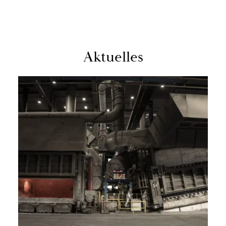
Ak­tu­el­les