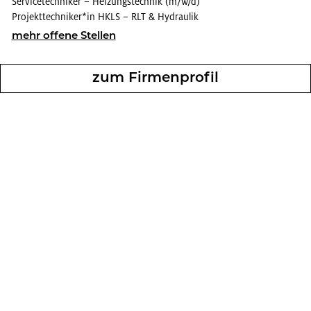
Ser­vice­tech­ni­ker – Hei­zungs­tech­nik (m/w/d)
Pro­jekt­tech­ni­ker*in HKLS – RLT & Hy­drau­lik
mehr of­fe­ne Stel­len
zum Fir­men­pro­fil