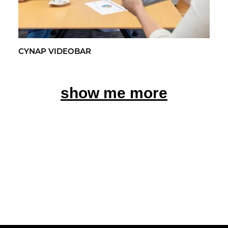
CYNAP VI­DEO­BAR
show me more