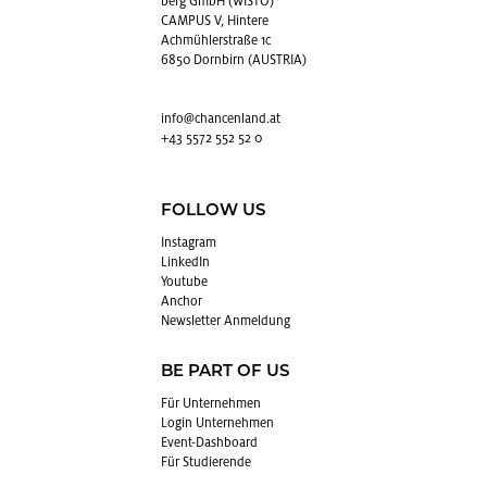
berg GmbH (WISTO)
CAMPUS V, Hintere
Achmühlerstraße 1c
6850 Dornbirn (AUSTRIA)
info@​chancenland.​at
+43 5572 552 52 0
FOLLOW US
In­sta­gram
Lin­kedIn
You­tube
An­chor
News­let­ter An­mel­dung
BE PART OF US
Für Un­ter­neh­men
Login Un­ter­neh­men
Event-Da­sh­board
Für Stu­die­ren­de