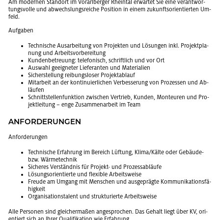
Am mo­der­nen Stand­ort im Vor­arl­ber­ger Rhein­tal er­war­tet Sie eine ver­ant­wor­
tungs­vol­le und ab­wechs­lungs­rei­che Po­si­ti­on in einem zu­kunfts­ori­en­tier­ten Um­
feld.
Auf­ga­ben
Tech­ni­sche Aus­ar­bei­tung von Pro­jek­ten und Lö­sun­gen inkl. Pro­jekt­pla­
nung und Ar­beits­vor­be­rei­tung
Kun­den­be­treu­ung: te­le­fo­nisch, schrift­lich und vor Ort
Aus­wahl ge­eig­ne­ter Lie­fe­ran­ten und Ma­te­ria­li­en
Si­cher­stel­lung rei­bungs­lo­ser Pro­jekt­ab­lauf
Mit­ar­beit an der kon­ti­nu­ier­li­chen Ver­bes­se­rung von Pro­zes­sen und Ab­
läu­fen
Schnitt­stel­len­funk­ti­on zwi­schen Ver­trieb, Kun­den, Mon­teu­ren und Pro­
jekt­lei­tung – enge Zu­sam­men­ar­beit im Team
AN­FOR­DE­RUN­GEN
An­for­de­run­gen
Tech­ni­sche Er­fah­rung im Be­reich Lüf­tung, Klima/Kälte oder Ge­bäu­de-
bzw. Wär­me­tech­nik
Si­che­res Ver­ständ­nis für Pro­jekt- und Pro­zess­ab­läu­fe
Lö­sungs­ori­en­tier­te und fle­xi­ble Ar­beits­wei­se
Freu­de am Um­gang mit Men­schen und aus­ge­präg­te Kom­mu­ni­ka­ti­ons­fä­
hig­keit
Or­ga­ni­sa­ti­ons­ta­lent und struk­tu­rier­te Ar­beits­wei­se
Alle Per­so­nen sind glei­cher­ma­ßen an­ge­spro­chen. Das Ge­halt liegt über KV, ori­
en­tiert sich an Ihrer Qua­li­fi­ka­ti­on wie Er­fah­rung.