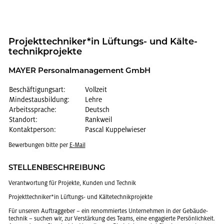
Pro­jekt­tech­ni­ker*in Lüf­tungs- und Käl­te­
tech­nik­pro­jek­te
MAYER Per­so­nal­ma­nage­ment GmbH
Beschäftigungsart:
Vollzeit
Mindestausbildung:
Lehre
Arbeitssprache:
Deutsch
Standort:
Rankweil
Kontaktperson:
Pascal Kuppelwieser
Be­wer­bun­gen bitte per
E-Mail
STEL­LEN­BE­SCHREI­BUNG
Ver­ant­wor­tung für Pro­jek­te, Kun­den und Tech­nik
Pro­jekt­tech­ni­ker*in Lüf­tungs- und Käl­te­tech­nik­pro­jek­te
Für un­se­ren Auf­trag­ge­ber – ein re­nom­mier­tes Un­ter­neh­men in der Ge­bäu­de­
tech­nik – su­chen wir, zur Ver­stär­kung des Teams, eine en­ga­gier­te Per­sön­lich­keit.