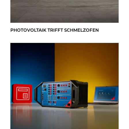
PHO­TO­VOL­TA­IK TRIFFT SCHMELZ­OFEN