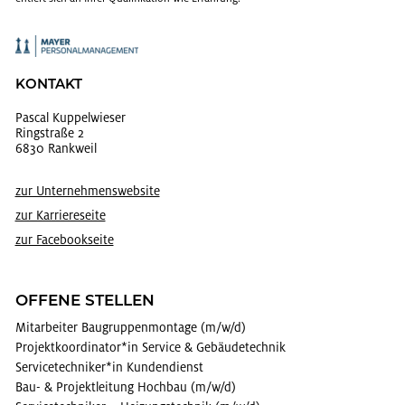
KON­TAKT
Pas­cal Kup­pel­wie­ser
Ring­stra­ße 2
6830 Rank­weil
zur Un­ter­neh­mens­web­site
zur Kar­rie­re­sei­te
zur Face­book­sei­te
OF­FE­NE STEL­LEN
Mit­ar­bei­ter Bau­grup­pen­mon­ta­ge (m/w/d)
Pro­jekt­ko­or­di­na­tor*in Ser­vice & Ge­bäu­de­tech­nik
Ser­vice­tech­ni­ker*in Kun­den­dienst
Bau- & Pro­jekt­lei­tung Hoch­bau (m/w/d)