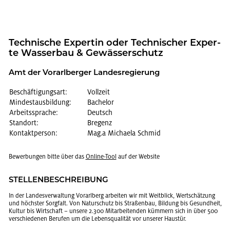
Tech­ni­sche Ex­per­tin oder Tech­ni­scher Ex­per­
te Was­ser­bau & Ge­wäs­ser­schutz
Amt der Vor­arl­ber­ger Lan­des­re­gie­rung
Beschäftigungsart:
Vollzeit
Mindestausbildung:
Bachelor
Arbeitssprache:
Deutsch
Standort:
Bregenz
Kontaktperson:
Mag.a Michaela Schmid
Be­wer­bun­gen bitte über das
On­line-Tool
auf der Web­site
STEL­LEN­BE­SCHREI­BUNG
In der Lan­des­ver­wal­tung Vor­arl­berg ar­bei­ten wir mit Weit­blick, Wert­schät­zung
und höchs­ter Sorg­falt. Von Na­tur­schutz bis Stra­ßen­bau, Bil­dung bis Ge­sund­heit,
Kul­tur bis Wirt­schaft – un­se­re 2.300 Mit­ar­bei­ten­den küm­mern sich in über 500
ver­schie­de­nen Be­ru­fen um die Le­bens­qua­li­tät vor un­se­rer Haus­tür.