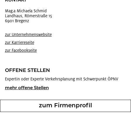
KON­TAKT
Mag.a Mi­chae­la Schmid
Land­haus, Rö­mer­stra­ße 15
6901 Bre­genz
zur Un­ter­neh­mens­web­site
zur Kar­rie­re­sei­te
zur Face­book­sei­te
OF­FE­NE STEL­LEN
Ex­per­tin oder Ex­per­te Ver­kehrs­pla­nung mit Schwer­punkt ÖPNV
mehr of­fe­ne Stel­len
zum Fir­men­pro­fil