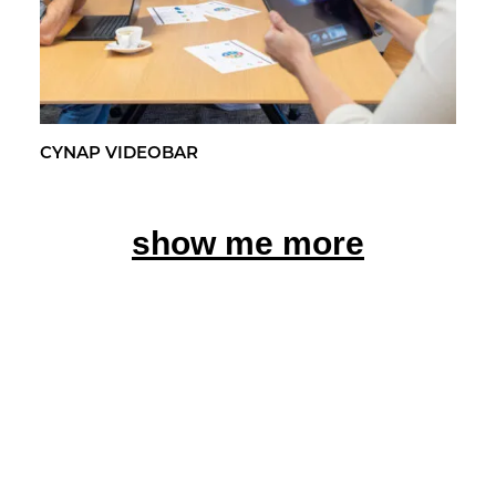
CYNAP VI­DEO­BAR
show me more