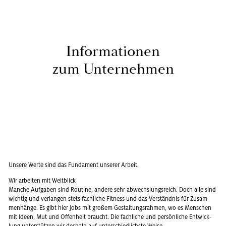
In­for­ma­tio­nen
zum Un­ter­neh­men
Un­se­re Werte sind das Fun­da­ment un­se­rer Ar­beit.
Wir ar­bei­ten mit Weit­blick
Man­che Auf­ga­ben sind Rou­ti­ne, an­de­re sehr ab­wechs­lungs­reich. Doch alle sind
wich­tig und ver­lan­gen stets fach­li­che Fit­ness und das Ver­ständ­nis für Zu­sam­
men­hän­ge. Es gibt hier Jobs mit gro­ßem Ge­stal­tungs­rah­men, wo es Men­schen
mit Ideen, Mut und Of­fen­heit braucht. Die fach­li­che und per­sön­li­che Ent­wick­