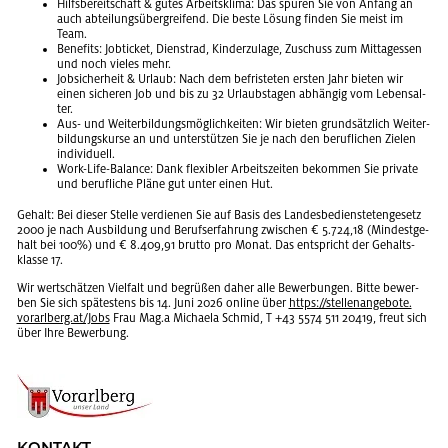
Hilfs­be­reit­schaft & gutes Ar­beits­kli­ma: Das spü­ren Sie von An­fang an
auch ab­tei­lungs­über­grei­fend. Die beste Lö­sung fin­den Sie meist im
Team.
Be­ne­fits: Job­ti­cket, Dienst­rad, Kin­der­zu­la­ge, Zu­schuss zum Mit­tag­essen
und noch vie­les mehr.
Job­si­cher­heit & Ur­laub: Nach dem be­fris­te­ten ers­ten Jahr bie­ten wir
einen si­che­ren Job und bis zu 32 Ur­laubs­ta­gen ab­hän­gig vom Le­bens­al­
ter.
Aus- und Wei­ter­bil­dungs­mög­lich­kei­ten: Wir bie­ten grund­sätz­lich Wei­ter­
bil­dungs­kur­se an und un­ter­stüt­zen Sie je nach den be­ruf­li­chen Zie­len
in­di­vi­du­ell.
Work-Life-Ba­lan­ce: Dank fle­xi­bler Ar­beits­zei­ten be­kom­men Sie pri­va­te
und be­ruf­li­che Pläne gut unter einen Hut.
Ge­halt: Bei die­ser Stel­le ver­die­nen Sie auf Basis des Lan­des­be­diens­te­ten­ge­setz
2000 je nach Aus­bil­dung und Be­rufs­er­fah­rung zwi­schen € 5.724,18 (Min­dest­ge­
halt bei 100%) und € 8.409,91 brut­to pro Monat. Das ent­spricht der Ge­halts­
klas­se 17.
Wir wert­schät­zen Viel­falt und be­grü­ßen daher alle Be­wer­bun­gen. Bitte be­wer­
ben Sie sich spä­tes­tens bis 14. Juni 2026 on­line über
https://​ste​llen​ange​bote.​
vorarlberg.​at/​Jobs
Frau Mag.a Mi­chae­la Schmid, T +43 5574 511 20419, freut sich
über Ihre Be­wer­bung.