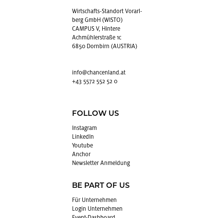
Wirt­schafts-Stand­ort Vor­arl­
berg GmbH (WISTO)
CAMPUS V, Hintere
Achmühlerstraße 1c
6850 Dornbirn (AUSTRIA)
info@​chancenland.​at
+43 5572 552 52 0
FOLLOW US
In­sta­gram
Lin­kedIn
You­tube
An­chor
News­let­ter An­mel­dung
BE PART OF US
Für Un­ter­neh­men
Login Un­ter­neh­men
Event-Da­sh­board