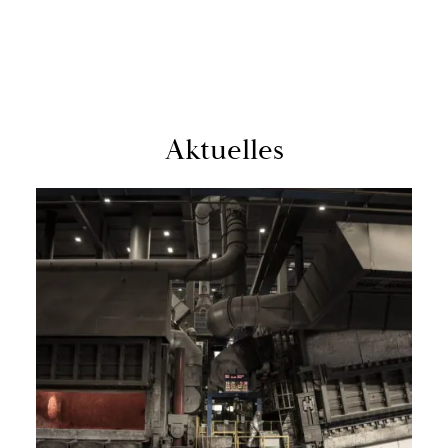
Ak­tu­el­les