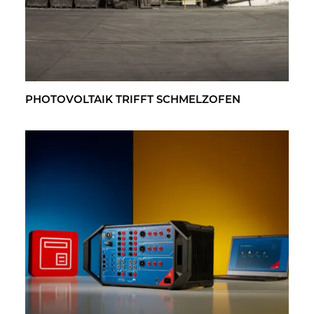
PHO­TO­VOL­TA­IK TRIFFT SCHMELZ­OFEN