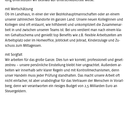
lung un­ter­stüt­zen wir des­halb auf un­ter­schied­lichs­te Weise.
mit Wert­schät­zung
Ob im Land­haus, in einer der vier Be­zirks­haupt­mann­schaf­ten oder an einem
un­se­rer zahl­rei­chen Stand­or­te im gan­zen Land: Un­se­re neuen Kol­le­gin­nen und
Kol­le­gen sind oft er­staunt, wie hilfs­be­reit und un­kom­pli­ziert die Zu­sam­men­ar­
beit in und zwi­schen un­se­ren Teams ist. Bei uns ver­dient man nach einem kla­
ren Ge­halts­sche­ma und ge­nie­ßt top Be­ne­fits wie z.B. fle­xi­ble Ar­beits­zei­ten am
Ar­beits­platz oder im Ho­me­of­fice, Job­ti­cket und Job­rad, Kin­der­zu­la­ge und Zu­
schuss zum Mit­tag­essen.
mit Sorg­falt
Wir ar­bei­ten für das große Ganze. Dies tun wir kor­rekt, pro­fes­sio­nell und ge­set­
zes­treu – un­se­re per­sön­li­che Ein­stel­lung bleibt hier un­ge­ach­tet. Au­ßer­dem ar­
bei­ten wir in­ner­halb sehr kla­rer Re­geln und mit Kon­troll­me­cha­nis­men, denn
unser Han­deln muss jeder Prü­fung stand­hal­ten. Das macht un­se­re Ar­beit oft
nicht ein­fa­cher, ist aber un­ab­ding­bar für das Ver­trau­en der Men­schen in Vor­arl­
berg, denn wir ver­ant­wor­ten ein rie­si­ges Bud­get von 2,5 Mil­li­ar­den Euro an
Steu­er­gel­dern.