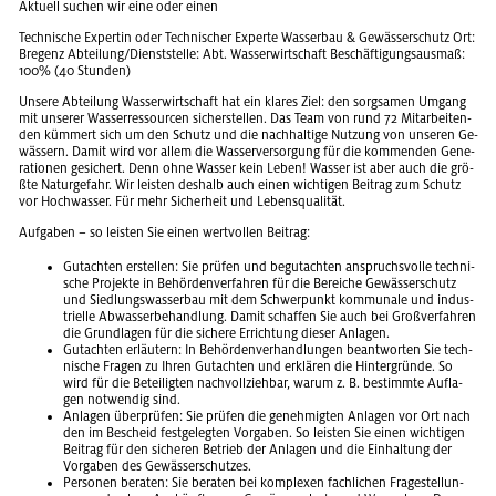
Ak­tu­ell su­chen wir eine oder einen
Tech­ni­sche Ex­per­tin oder Tech­ni­scher Ex­per­te Was­ser­bau & Ge­wäs­ser­schutz Ort:
Bre­genz Ab­tei­lung/Dienst­stel­le: Abt. Was­ser­wirt­schaft Be­schäf­ti­gungs­aus­maß:
100% (40 Stun­den)
Un­se­re Ab­tei­lung Was­ser­wirt­schaft hat ein kla­res Ziel: den sorg­sa­men Um­gang
mit un­se­rer Was­ser­res­sour­cen si­cher­stel­len. Das Team von rund 72 Mit­ar­bei­ten­
den küm­mert sich um den Schutz und die nach­hal­ti­ge Nut­zung von un­se­ren Ge­
wäs­sern. Damit wird vor allem die Was­ser­ver­sor­gung für die kom­men­den Ge­ne­
ra­tio­nen ge­si­chert. Denn ohne Was­ser kein Leben! Was­ser ist aber auch die grö­
ß­te Na­tur­ge­fahr. Wir leis­ten des­halb auch einen wich­ti­gen Bei­trag zum Schutz
vor Hoch­was­ser. Für mehr Si­cher­heit und Le­bens­qua­li­tät.
Auf­ga­ben – so leis­ten Sie einen wert­vol­len Bei­trag:
Gut­ach­ten er­stel­len: Sie prü­fen und be­gut­ach­ten an­spruchs­vol­le tech­ni­
sche Pro­jek­te in Be­hör­den­ver­fah­ren für die Be­rei­che Ge­wäs­ser­schutz
und Sied­lungs­was­ser­bau mit dem Schwer­punkt kom­mu­na­le und in­dus­
tri­el­le Ab­was­ser­be­hand­lung. Damit schaf­fen Sie auch bei Gro­ß­ver­fah­ren
die Grund­la­gen für die si­che­re Er­rich­tung die­ser An­la­gen.
Gut­ach­ten er­läu­tern: In Be­hör­den­ver­hand­lun­gen be­ant­wor­ten Sie tech­
ni­sche Fra­gen zu Ihren Gut­ach­ten und er­klä­ren die Hin­ter­grün­de. So
wird für die Be­tei­lig­ten nach­voll­zieh­bar, warum z. B. be­stimm­te Auf­la­
gen not­wen­dig sind.
An­la­gen über­prü­fen: Sie prü­fen die ge­neh­mig­ten An­la­gen vor Ort nach
den im Be­scheid fest­ge­leg­ten Vor­ga­ben. So leis­ten Sie einen wich­ti­gen
Bei­trag für den si­che­ren Be­trieb der An­la­gen und die Ein­hal­tung der
Vor­ga­ben des Ge­wäs­ser­schut­zes.
Per­so­nen be­ra­ten: Sie be­ra­ten bei kom­ple­xen fach­li­chen Fra­ge­stel­lun­