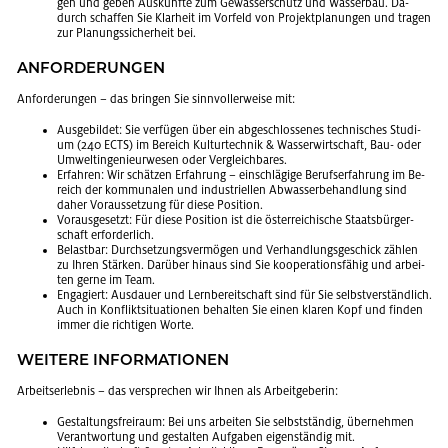
gen und geben Aus­künf­te zum Ge­wäs­ser­schutz und Was­ser­bau. Da­
durch schaf­fen Sie Klar­heit im Vor­feld von Pro­jekt­pla­nun­gen und tra­gen
zur Pla­nungs­si­cher­heit bei.
AN­FOR­DE­RUN­GEN
An­for­de­run­gen – das brin­gen Sie sinn­vol­ler­wei­se mit:
Aus­ge­bil­det: Sie ver­fü­gen über ein ab­ge­schlos­se­nes tech­ni­sches Stu­di­
um (240 ECTS) im Be­reich Kul­tur­tech­nik & Was­ser­wirt­schaft, Bau- oder
Um­welt­in­ge­nieur­we­sen oder Ver­gleich­ba­res.
Er­fah­ren: Wir schät­zen Er­fah­rung – ein­schlä­gi­ge Be­rufs­er­fah­rung im Be­
reich der kom­mu­na­len und in­dus­tri­el­len Ab­was­ser­be­hand­lung sind
daher Vor­aus­set­zung für diese Po­si­ti­on.
Vor­aus­ge­setzt: Für diese Po­si­ti­on ist die ös­ter­rei­chi­sche Staats­bür­ger­
schaft er­for­der­lich.
Be­last­bar: Durch­set­zungs­ver­mö­gen und Ver­hand­lungs­ge­schick zäh­len
zu Ihren Stär­ken. Dar­über hin­aus sind Sie ko­ope­ra­ti­ons­fä­hig und ar­bei­
ten gerne im Team.
En­ga­giert: Aus­dau­er und Lern­be­reit­schaft sind für Sie selbst­ver­ständ­lich.
Auch in Kon­flikt­si­tua­tio­nen be­hal­ten Sie einen kla­ren Kopf und fin­den
immer die rich­ti­gen Worte.
WEI­TE­RE IN­FOR­MA­TIO­NEN
Ar­beits­er­leb­nis – das ver­spre­chen wir Ihnen als Ar­beit­ge­be­rin:
Ge­stal­tungs­frei­raum: Bei uns ar­bei­ten Sie selbst­stän­dig, über­neh­men
Ver­ant­wor­tung und ge­stal­ten Auf­ga­ben ei­gen­stän­dig mit.