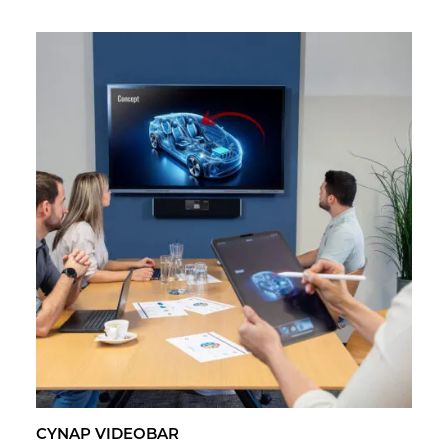
CYNAP VI­DEO­BAR