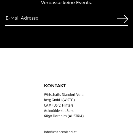
Verpasse keine Events.
KONTAKT
Wirt­schafts-Stand­ort Vor­arl­
berg GmbH (WISTO)
CAMPUS V, Hintere
Achmühlerstraße 1c
6850 Dornbirn (AUSTRIA)
info@​chancenland.​at