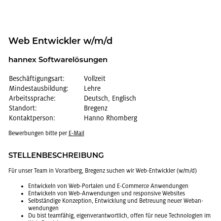
Web Ent­wick­ler w/m/d
han­nex Soft­ware­lö­sun­gen
Beschäftigungsart:
Vollzeit
Mindestausbildung:
Lehre
Arbeitssprache:
Deutsch, Englisch
Standort:
Bregenz
Kontaktperson:
Hanno Rhomberg
Be­wer­bun­gen bitte per
E-Mail
STEL­LEN­BE­SCHREI­BUNG
Für unser Team in Vor­arl­berg, Bre­genz su­chen wir Web-Ent­wick­ler (w/m/d)
Ent­wi­ckeln von Web-Por­ta­len und E-Com­mer­ce An­wen­dun­gen
Ent­wi­ckeln von Web-An­wen­dun­gen und re­spon­si­ve Web­sites
Selb­stän­di­ge Kon­zep­ti­on, Ent­wick­lung und Be­treu­ung neuer Web­an­
wen­dun­gen
Du bist team­fä­hig, ei­gen­ver­ant­wort­lich, offen für neue Tech­no­lo­gi­en im