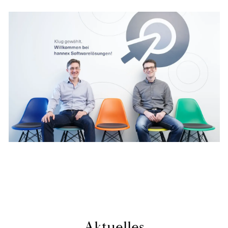
Ak­tu­el­les