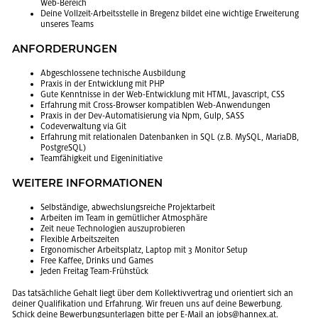
Web-Be­reich
Deine Voll­zeit-Ar­beits­stel­le in Bre­genz bil­det eine wich­ti­ge Er­wei­te­rung
un­se­res Teams
AN­FOR­DE­RUN­GEN
Ab­ge­schlos­se­ne tech­ni­sche Aus­bil­dung
Pra­xis in der Ent­wick­lung mit PHP
Gute Kennt­nis­se in der Web-Ent­wick­lung mit HTML, Ja­va­script, CSS
Er­fah­rung mit Cross-Brow­ser kom­pa­ti­blen Web-An­wen­dun­gen
Pra­xis in der Dev-Au­to­ma­ti­sie­rung via Npm, Gulp, SASS
Code­ver­wal­tung via Git
Er­fah­rung mit re­la­tio­na­len Da­ten­ban­ken in SQL (z.B. MySQL, Ma­riaDB,
Post­greS­QL)
Team­fä­hig­keit und Ei­gen­in­itia­ti­ve
WEI­TE­RE IN­FOR­MA­TIO­NEN
Selb­stän­di­ge, ab­wechs­lungs­rei­che Pro­jekt­ar­beit
Ar­bei­ten im Team in ge­müt­li­cher At­mo­sphä­re
Zeit neue Tech­no­lo­gi­en aus­zu­pro­bie­ren
Fle­xi­ble Ar­beits­zei­ten
Er­go­no­mi­scher Ar­beits­platz, Lap­top mit 3 Mo­ni­tor Setup
Free Kaf­fee, Drinks und Games
Jeden Frei­tag Team-Früh­stück
Das tat­säch­li­che Ge­halt liegt über dem Kol­lek­tiv­ver­trag und ori­en­tiert sich an
dei­ner Qua­li­fi­ka­ti­on und Er­fah­rung. Wir freu­en uns auf deine Be­wer­bung.
Schick deine Be­wer­bungs­un­ter­la­gen bitte per E-Mail an jobs@​hannex.​at.