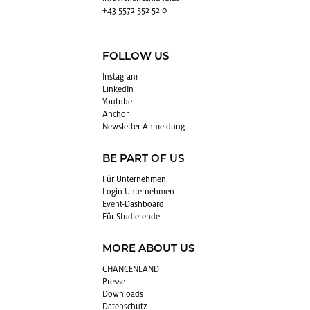
+43 5572 552 52 0
FOLLOW US
In­sta­gram
Lin­kedIn
You­tube
An­chor
News­let­ter An­mel­dung
BE PART OF US
Für Un­ter­neh­men
Login Un­ter­neh­men
Event-Da­sh­board
Für Stu­die­ren­de
MORE ABOUT US
CHAN­CEN­LAND
Pres­se
Down­loads
Da­ten­schutz