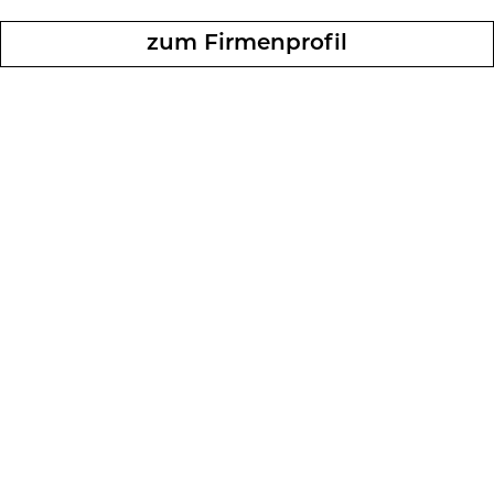
zum Fir­men­pro­fil