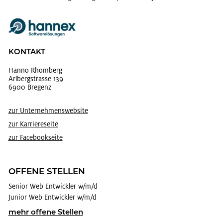
KON­TAKT
Hanno Rhom­berg
Arl­berg­stras­se 139
6900 Bre­genz
zur Un­ter­neh­mens­web­site
zur Kar­rie­re­sei­te
zur Face­book­sei­te
OF­FE­NE STEL­LEN
Se­ni­or Web Ent­wick­ler w/m/d
Ju­ni­or Web Ent­wick­ler w/m/d
mehr of­fe­ne Stel­len