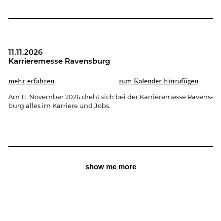
11.11.2026
Kar­rie­re­mes­se Ra­vens­burg
mehr er­fah­ren
zum Ka­len­der hin­zu­fü­gen
Am 11. No­vem­ber 2026 dreht sich bei der Kar­rie­re­mes­se Ra­vens­
burg alles im Kar­rie­re und Jobs.
show me more