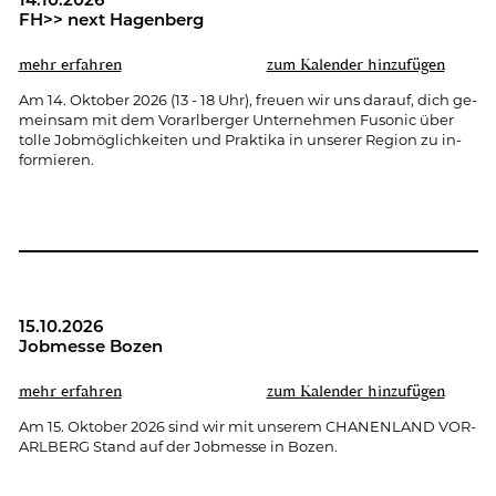
14.10.2026
FH>> next Ha­gen­berg
mehr er­fah­ren
zum Ka­len­der hin­zu­fü­gen
Am 14. Ok­to­ber 2026 (13 - 18 Uhr), freu­en wir uns dar­auf, dich ge­
mein­sam mit dem Vor­arl­ber­ger Un­ter­neh­men Fu­so­nic über
tolle Job­mög­lich­kei­ten und Prak­ti­ka in un­se­rer Re­gi­on zu in­
for­mie­ren.
15.10.2026
Job­mes­se Bozen
mehr er­fah­ren
zum Ka­len­der hin­zu­fü­gen
Am 15. Ok­to­ber 2026 sind wir mit un­se­rem CHA­NEN­LAND VOR­
ARL­BERG Stand auf der Job­mes­se in Bozen.