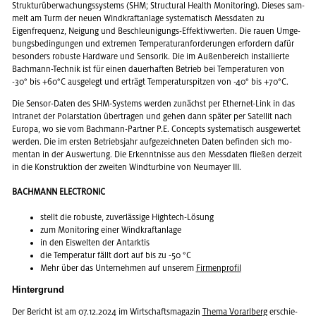
Struk­tur­über­wa­chungs­sys­tems (SHM; Struc­tu­ral Health Mo­ni­to­ring). Die­ses sam­
melt am Turm der neuen Wind­kraft­an­la­ge sys­te­ma­tisch Mess­da­ten zu
Ei­gen­fre­quenz, Nei­gung und Be­schleu­ni­gungs-Ef­fek­tiv­wer­ten. Die rauen Um­ge­
bungs­be­din­gun­gen und ex­tre­men Tem­pe­ra­tur­an­for­de­run­gen er­for­dern dafür
be­son­ders ro­bus­te Hard­ware und Sen­so­rik. Die im Au­ßen­be­reich in­stal­lier­te
Bach­mann-Tech­nik ist für einen dau­er­haf­ten Be­trieb bei Tem­pe­ra­tu­ren von
-30° bis +60°C aus­ge­legt und er­trägt Tem­pe­ra­tur­spit­zen von -40° bis +70°C.
Die Sen­sor-Daten des SHM-Sys­tems wer­den zu­nächst per Ether­net-Link in das
In­tra­net der Po­lar­sta­ti­on über­tra­gen und gehen dann spä­ter per Sa­tel­lit nach
Eu­ro­pa, wo sie vom Bach­mann-Part­ner P.E. Con­cepts sys­te­ma­tisch aus­ge­wer­tet
wer­den. Die im ers­ten Be­triebs­jahr auf­ge­zeich­ne­ten Daten be­fin­den sich mo­
men­tan in der Aus­wer­tung. Die Er­kennt­nis­se aus den Mess­da­ten flie­ßen der­zeit
in die Kon­struk­ti­on der zwei­ten Wind­tur­bi­ne von Neu­may­er III.
BACHMANN ELECTRONIC
stellt die ro­bus­te, zu­ver­läs­si­ge High­tech-Lö­sung
zum Mo­ni­to­ring einer Wind­kraft­an­la­ge
in den Eis­wel­ten der Ant­ark­tis
die Tem­pe­ra­tur fällt dort auf bis zu -50 °C
Mehr über das Un­ter­neh­men auf un­se­rem
Fir­men­pro­fil
Hin­ter­grund
Der Be­richt ist am 07.12.2024 im Wirt­schafts­ma­ga­zin
Thema Vor­arl­berg
er­schie­