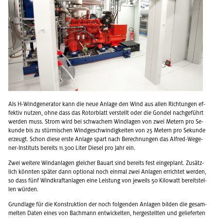
Als H-Wind­ge­ne­ra­tor kann die neue An­la­ge den Wind aus allen Rich­tun­gen ef­
fek­tiv nut­zen, ohne dass das Ro­tor­blatt ver­stellt oder die Gon­del nach­ge­führt
wer­den muss. Strom wird bei schwa­chem Wind­la­gen von zwei Me­tern pro Se­
kun­de bis zu stür­mi­schen Wind­ge­schwin­dig­kei­ten von 25 Me­tern pro Se­kun­de
er­zeugt. Schon diese erste An­la­ge spart nach Be­rech­nun­gen das Al­fred-We­ge­
ner-In­sti­tuts be­reits 11.300 Liter Die­sel pro Jahr ein.
Zwei wei­te­re Wind­an­la­gen glei­cher Bau­art sind be­reits fest ein­ge­plant. Zu­sätz­
lich könn­ten spä­ter dann op­tio­nal noch ein­mal zwei An­la­gen er­rich­tet wer­den,
so dass fünf Wind­kraft­an­la­gen eine Leis­tung von je­weils 50 Ki­lo­watt be­reit­stel­
len wür­den.
Grund­la­ge für die Kon­struk­ti­on der noch fol­gen­den An­la­gen bil­den die ge­sam­
mel­ten Daten eines von Bach­mann ent­wi­ckel­ten, her­ge­stell­ten und ge­lie­fer­ten