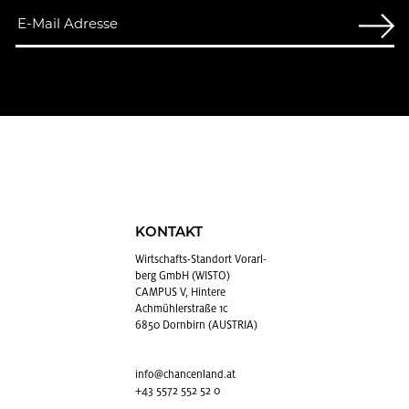
KONTAKT
Wirt­schafts-Stand­ort Vor­arl­
berg GmbH (WISTO)
CAMPUS V, Hintere
Achmühlerstraße 1c
6850 Dornbirn (AUSTRIA)
info@​chancenland.​at
+43 5572 552 52 0