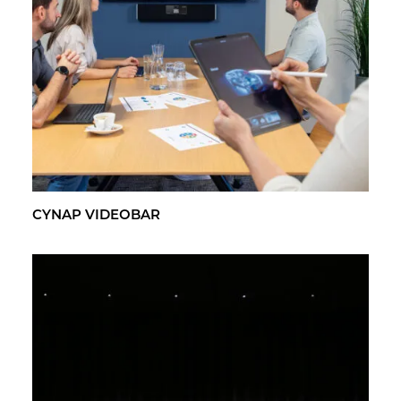
CYNAP VI­DEO­BAR