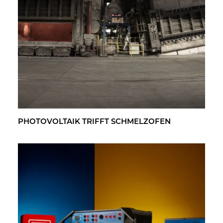
PHO­TO­VOL­TA­IK TRIFFT SCHMELZ­OFEN