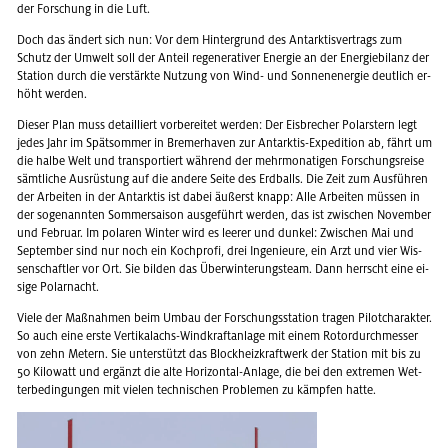
der For­schung in die Luft.
Doch das än­dert sich nun: Vor dem Hin­ter­grund des Ant­ark­tis­ver­trags zum
Schutz der Um­welt soll der An­teil re­ge­ne­ra­ti­ver En­er­gie an der En­er­gie­bi­lanz der
Sta­ti­on durch die ver­stärk­te Nut­zung von Wind- und Son­nen­en­er­gie deut­lich er­
höht wer­den.
Die­ser Plan muss de­tail­liert vor­be­rei­tet wer­den: Der Eis­bre­cher Po­lar­stern legt
jedes Jahr im Spät­som­mer in Bre­mer­ha­ven zur Ant­ark­tis-Ex­pe­di­ti­on ab, fährt um
die halbe Welt und trans­por­tiert wäh­rend der mehr­mo­na­ti­gen For­schungs­rei­se
sämt­li­che Aus­rüs­tung auf die an­de­re Seite des Erd­balls. Die Zeit zum Aus­füh­ren
der Ar­bei­ten in der Ant­ark­tis ist dabei äu­ßerst knapp: Alle Ar­bei­ten müs­sen in
der so­ge­nann­ten Som­mer­sai­son aus­ge­führt wer­den, das ist zwi­schen No­vem­ber
und Fe­bru­ar. Im po­la­ren Win­ter wird es lee­rer und dun­kel: Zwi­schen Mai und
Sep­tem­ber sind nur noch ein Koch­pro­fi, drei In­ge­nieu­re, ein Arzt und vier Wis­
sen­schaft­ler vor Ort. Sie bil­den das Über­win­te­rungs­team. Dann herrscht eine ei­
si­ge Po­lar­nacht.
Viele der Maß­nah­men beim Umbau der For­schungs­sta­ti­on tra­gen Pi­lot­cha­rak­ter.
So auch eine erste Ver­ti­kalachs-Wind­kraft­an­la­ge mit einem Ro­tor­durch­mes­ser
von zehn Me­tern. Sie un­ter­stützt das Block­heiz­kraft­werk der Sta­ti­on mit bis zu
50 Ki­lo­watt und er­gänzt die alte Ho­ri­zon­tal-An­la­ge, die bei den ex­tre­men Wet­
ter­be­din­gun­gen mit vie­len tech­ni­schen Pro­ble­men zu kämp­fen hatte.