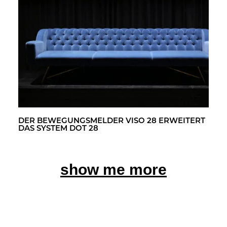
DER BE­WE­GUNGS­MEL­DER VISO 28 ER­WEI­TERT
DAS SYS­TEM DOT 28
show me more