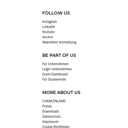
FOLLOW US
In­sta­gram
Lin­kedIn
You­tube
An­chor
News­let­ter An­mel­dung
BE PART OF US
Für Un­ter­neh­men
Login Un­ter­neh­men
Event-Da­sh­board
Für Stu­die­ren­de
MORE ABOUT US
CHAN­CEN­LAND
Pres­se
Down­loads
Da­ten­schutz
Im­pres­sum
Coo­kie-Richt­li­ni­en