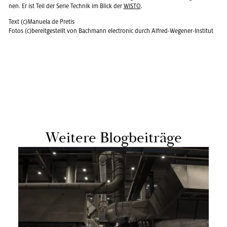
nen. Er ist Teil der Serie Tech­nik im Blick der
WISTO
.
Text (c)Ma­nue­la de Pre­tis
Fotos (c)be­reit­ge­stellt von Bach­mann elec­tro­nic durch Al­fred-We­ge­ner-In­sti­tut
Wei­te­re Blog­bei­trä­ge