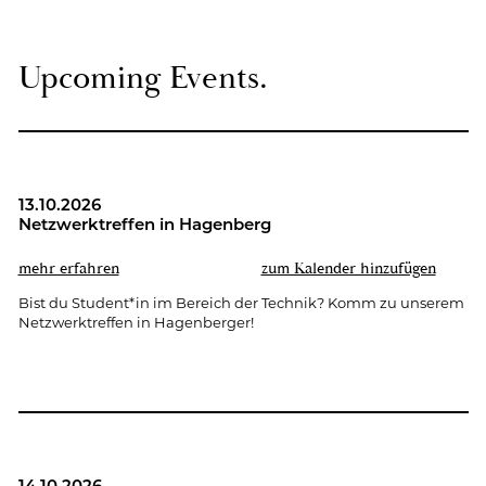
Up­co­ming Events.
13.10.2026
Netz­werk­tref­fen in Ha­gen­berg
mehr er­fah­ren
zum Ka­len­der hin­zu­fü­gen
Bist du Stu­dent*in im Be­reich der Tech­nik? Komm zu un­se­rem
Netz­werk­tref­fen in Ha­gen­ber­ger!