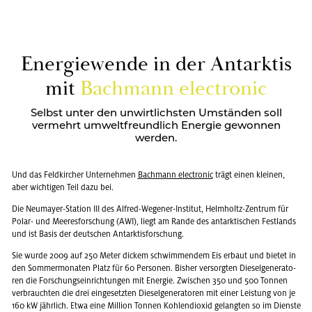
En­er­gie­wen­de in der Ant­ark­tis
mit
Bach­mann elec­tro­nic
Selbst unter den unwirtlichsten Umständen soll
vermehrt umweltfreundlich Energie gewonnen
werden.
Und das Feld­kir­cher Un­ter­neh­men
Bach­mann elec­tro­nic
trägt einen klei­nen,
aber wich­ti­gen Teil dazu bei.
Die Neu­may­er-Sta­ti­on III des Al­fred-We­ge­ner-In­sti­tut, Helm­holtz-Zen­trum für
Polar- und Mee­res­for­schung (AWI), liegt am Rande des ant­ark­ti­schen Fest­lands
und ist Basis der deut­schen Ant­ark­tis­for­schung.
Sie wurde 2009 auf 250 Meter di­ckem schwim­men­dem Eis er­baut und bie­tet in
den Som­mer­mo­na­ten Platz für 60 Per­so­nen. Bis­her ver­sorg­ten Die­sel­ge­ne­ra­to­
ren die For­schungs­ein­rich­tun­gen mit En­er­gie. Zwi­schen 350 und 500 Ton­nen
ver­brauch­ten die drei ein­ge­setz­ten Die­sel­ge­ne­ra­to­ren mit einer Leis­tung von je
160 kW jähr­lich. Etwa eine Mil­li­on Ton­nen Koh­len­di­oxid ge­lang­ten so im Diens­te