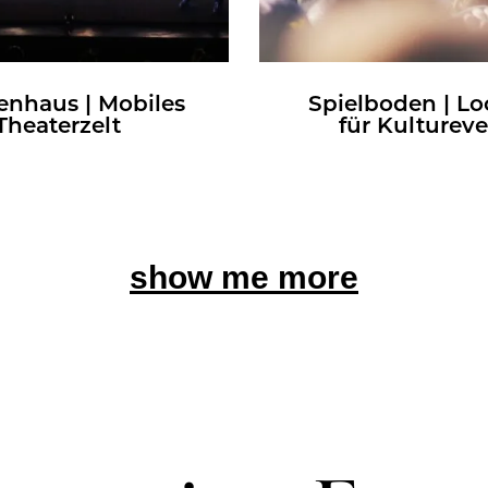
en­haus | Mo­bi­les
Spiel­bo­den | Lo­c
Thea­ter­zelt
für Kul­tur­ev
show me more