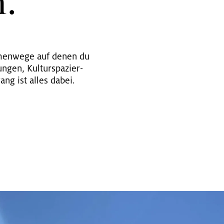
.
e­men­we­ge auf denen du
­gen, Kul­tur­spa­zier­
­gang ist alles dabei.