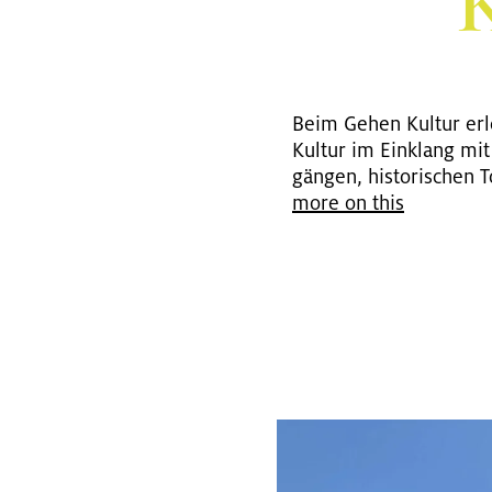
K
Beim Gehen Kul­tur er­le
Kul­tur im Ein­klang mit 
gän­gen, his­to­ri­schen 
more on this