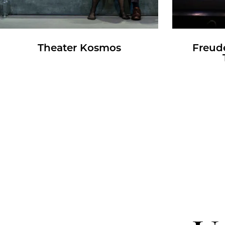
Thea­ter Kos­mos
Freu­d