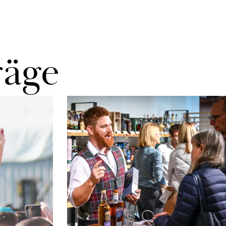
rä­ge