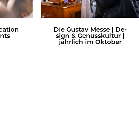
a­ti­on
Die Gus­tav Messe | De­
ents
sign & Ge­nuss­kul­tur |
jähr­lich im Ok­to­ber