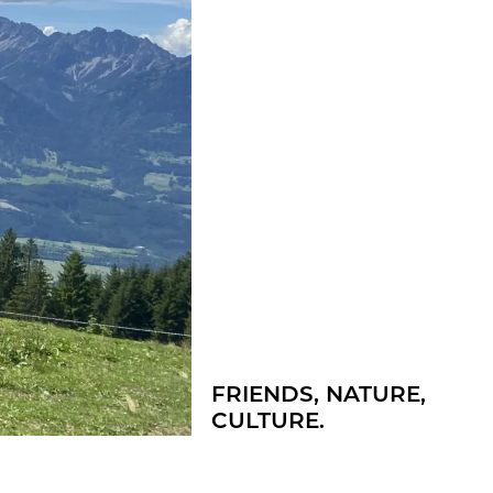
FRI­ENDS, NA­TU­RE,
CUL­TU­RE.