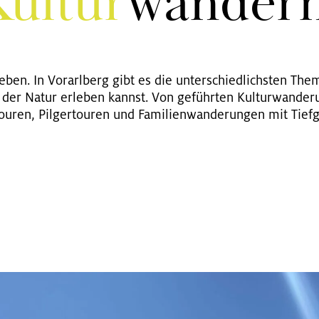
ul­tur
wan­dern
­ben. In Vor­arl­berg gibt es die un­ter­schied­lichs­ten Th
der Natur er­le­ben kannst. Von ge­führ­ten Kul­tur­wan­de­run
Tou­ren, Pil­ger­tou­ren und Fa­mi­li­en­wan­de­run­gen mit Tief