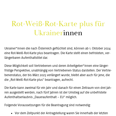
Rot-Weiß-Rot-Karte plus für
Ukrai­ner
innen
Ukrai­ner*innen die nach Ös­ter­reich ge­flüch­tet sind, kön­nen ab 1. Ok­to­ber 2024
eine Rot-Weiß-Rot-Karte plus be­an­tra­gen. Die Karte stellt einen be­fris­te­ten, ver­
län­ger­ba­ren Auf­ent­halts­ti­tel dar.
Diese Mög­lich­keit soll Ver­trie­be­nen und deren Ar­beit­ge­ber*innen eine län­ger­
fris­ti­ge Per­spek­ti­ve, un­ab­hän­gig von Ver­trie­be­nen-Sta­tus dar­stel­len. Der Ver­trie­
be­nen­sta­tus, der bis März 2025 ver­län­gert wurde, bleibt aber auch für jene, die
die „Rot-Weiß-Rot-Karte plus“ be­an­tra­gen, auf­recht.
Die Karte kann zwei­mal für ein Jahr und da­nach für einen Zeit­raum von drei Jah­
ren aus­ge­stellt wer­den, nach fünf Jah­ren ist der Um­stieg auf die un­be­fris­te­te
Auf­ent­halts­er­laub­nis „Dau­er­auf­ent­halt – EU“ mög­lich.
Fol­gen­de Vor­aus­set­zun­gen für die Be­an­tra­gung sind not­wen­dig:
Vor dem Zeit­punkt der An­trag­stel­lung waren Sie in­ner­halb der letz­ten