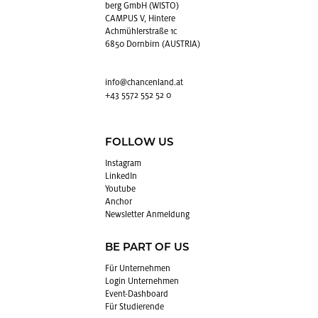
berg GmbH (WISTO)
CAMPUS V, Hintere
Achmühlerstraße 1c
6850 Dornbirn (AUSTRIA)
info@​chancenland.​at
+43 5572 552 52 0
FOLLOW US
In­sta­gram
Lin­kedIn
You­tube
An­chor
News­let­ter An­mel­dung
BE PART OF US
Für Un­ter­neh­men
Login Un­ter­neh­men
Event-Da­sh­board
Für Stu­die­ren­de