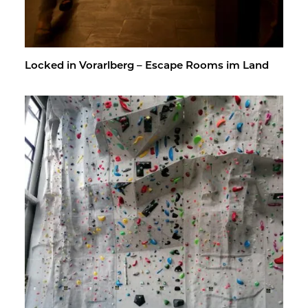
Lo­cked in Vor­arl­berg – Es­cape Rooms im Land