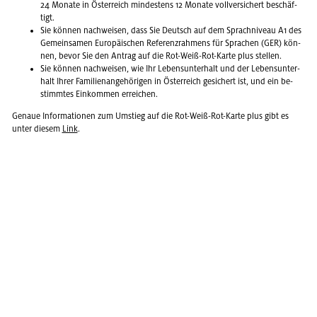
24 Mo­na­te in Ös­ter­reich min­des­tens 12 Mo­na­te voll­ver­si­chert be­schäf­
tigt.
Sie kön­nen nach­wei­sen, dass Sie Deutsch auf dem Sprach­ni­veau A1 des
Ge­mein­sa­men Eu­ro­päi­schen Re­fe­renz­rah­mens für Spra­chen (GER) kön­
nen, bevor Sie den An­trag auf die Rot-Weiß-Rot-Karte plus stel­len.
Sie kön­nen nach­wei­sen, wie Ihr Le­bens­un­ter­halt und der Le­bens­un­ter­
halt Ihrer Fa­mi­li­en­an­ge­hö­ri­gen in Ös­ter­reich ge­si­chert ist, und ein be­
stimm­tes Ein­kom­men er­rei­chen.
Ge­naue In­for­ma­tio­nen zum Um­stieg auf die Rot-Weiß-Rot-Karte plus gibt es
unter die­sem
Link
.