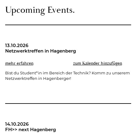
Up­co­ming Events.
13.10.2026
Netz­werk­tref­fen in Ha­gen­berg
mehr er­fah­ren
zum Ka­len­der hin­zu­fü­gen
Bist du Stu­dent*in im Be­reich der Tech­nik? Komm zu un­se­rem
Netz­werk­tref­fen in Ha­gen­ber­ger!
14.10.2026
FH>> next Ha­gen­berg