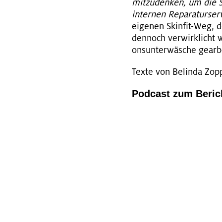
mit­zu­den­ken, um die S
in­ter­nen Re­pa­ra­tur­s
ei­ge­nen Skin­fit-Weg, de
den­noch ver­wirk­licht
ons­un­ter­wä­sche ge­ar­be
Texte von Be­lin­da Zop­p
Pod­cast zum Be­ric