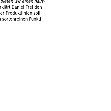
h bie­ten wir einen haus­
er­klärt Da­ni­el Frei den
r Pro­dukt­li­ni­en soll
or­ten­rei­nen Funk­ti­