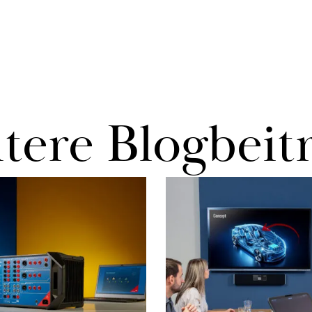
te­re Blog­bei­t