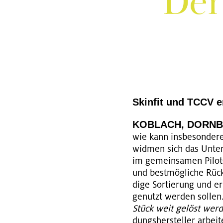
Der
Skin­fit und TCCV er
KOB­LACH, DORN­
wie kann ins­be­son­de­r
wid­men sich das Un­te
im ge­mein­sa­men Pilot-Pr
und best­mög­li­che Rück
di­ge Sor­tie­rung und er
ge­nutzt wer­den sol­len.
Stück weit ge­löst wer­
dungs­her­stel­ler ar­be