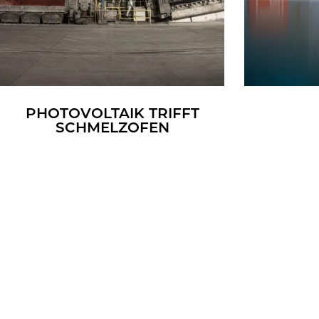
PHO­TO­VOL­TA­IK TRIFFT
SCHMELZ­OFEN