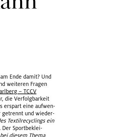
ann
ht am Ende damit? Und
nd wei­te­ren Fra­gen
­arl­berg – TCCV
r, die Ver­folg­bar­keit
as er­spart eine auf­wen­
er ge­trennt und wie­der­
 Tex­til­re­cy­clings ein
t. Der Sport­be­klei­
„bei die­sem Thema