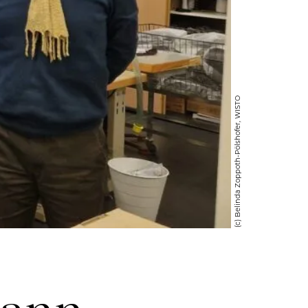
(c) Belinda Zoppoth-Pölshofer, WISTO