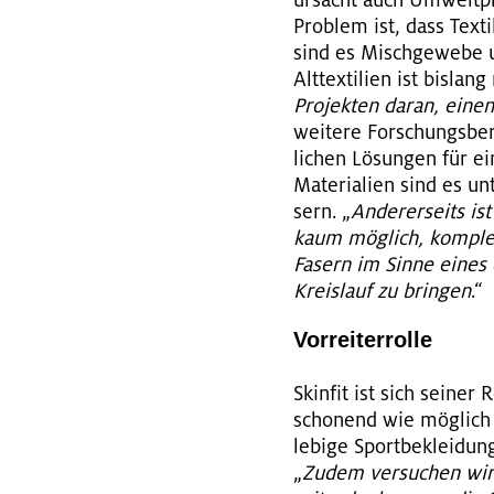
ur­sacht auch Um­welt­pro
Pro­blem ist, dass Tex­ti
sind es Misch­ge­we­be u
Alt­tex­ti­li­en ist bis­la
Pro­jek­ten daran, einen
wei­te­re For­schungs­be­
li­chen Lö­sun­gen für ein
Ma­te­ria­li­en sind es un
sern. „
An­de­rer­seits is
kaum mög­lich, kom­plet
Fa­sern im Sinne eines e
Kreis­lauf zu brin­gen
.“
Vor­rei­ter­rol­le
Skin­fit ist sich sei­ner
scho­nend wie mög­lich zu
le­bi­ge Sport­be­klei­du
„
Zudem ver­su­chen wir d