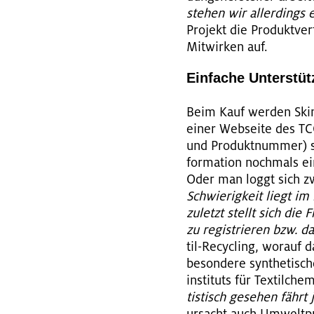
ste­hen wir al­ler­dings
Pro­jekt die Pro­dukt­v
Mit­wir­ken auf.
Ein­fa­che Un­ter­stü
Beim Kauf wer­den Skin
einer Web­sei­te des TCC
und Pro­dukt­num­mer) so
for­ma­ti­on noch­mals e
Oder man loggt sich zwi
Schwie­rig­keit liegt im 
zu­letzt stellt sich di
zu re­gis­trie­ren bzw. da
til-Re­cy­cling, wor­auf 
be­son­de­re syn­the­ti­s
in­sti­tuts für Tex­til­ch
tis­tisch ge­se­hen fährt