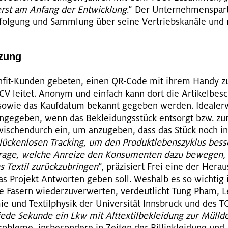
 erst am An­fang der Ent­wick­lung
.“ Der Un­ter­neh­mens­par
er­fol­gung und Samm­lung über seine Ver­triebs­ka­nä­le un
t­zung
­fit-Kun­den ge­be­ten, einen QR-Code mit ihrem Handy zu
V lei­tet. An­onym und ein­fach kann dort die Ar­ti­kel­be­sc
wie das Kauf­da­tum be­kannt ge­ge­ben wer­den. Idea­ler­we
in­ge­ge­ben, wenn das Be­klei­dungs­stück ent­sorgt bzw. zu­
­schen­durch ein, um an­zu­ge­ben, dass das Stück noch in
lü­cken­lo­sen Tracking, um den Pro­dukt­le­bens­zy­klus bes­s
e Frage, wel­che An­rei­ze den Kon­su­men­ten dazu be­we­ge
s Tex­til zu­rück­zu­brin­gen
“, prä­zi­siert Frei eine der Her­au
das Pro­jekt Ant­wor­ten geben soll. Wes­halb es so wich­tig is
che Fa­sern wie­der­zu­ver­wer­ten, ver­deut­licht Tung Pham, 
e­mie und Tex­til­phy­sik der Uni­ver­si­tät Inns­bruck und des 
 jede Se­kun­de ein Lkw mit Alt­tex­til­be­klei­dung zur Müll­de