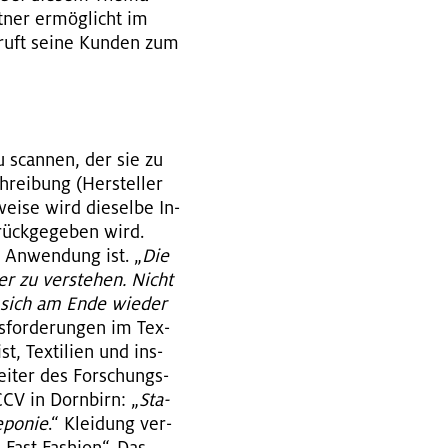
t­ner er­mög­licht im
d ruft seine Kun­den zum
 scan­nen, der sie zu
hrei­bung (Her­stel­ler
i­se wird die­sel­be In­
rück­ge­ge­ben wird.
 An­wen­dung ist. „
Die
er zu ver­ste­hen. Nicht
n, sich am Ende wie­der
s­for­de­run­gen im Tex­
t, Tex­ti­li­en und ins­
Lei­ter des For­schungs­
TCCV in Dorn­birn: „
Sta­
­po­nie
.“ Klei­dung ver­