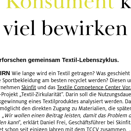
 Kon­su­ment
k
viel be­wir­ken
­for­schen ge­mein­sam Tex­til-Le­bens­zy­klus.
BIRN
Wie lange wird ein Tex­til ge­tra­gen? Was ge­schie
e Sport­be­klei­dung am bes­ten re­cy­clet wer­den? Die­sen u
r­neh­men
Skin­fit
und das
Tex­ti­le Com­pe­tence Cen­ter Vor
o­jekt „Tex­til-Zir­ku­la­ri­tät“. Darin soll die Nut­zungs­dau­e
­ge­win­nung eines Tex­til­pro­duk­tes ana­ly­siert wer­den. D
­mög­licht den di­rek­ten Zu­gang zu Ma­te­ria­li­en, die spä­t
 „
Wir wol­len einen Bei­trag leis­ten, damit das Pro­blem des
den kann
“, er­klärt Da­ni­el Frei, Ge­schäfts­füh­rer bei Skin­fi
i­tet schon seit ei­ni­gen Jah­ren mit dem TCCV zu­sam­men,