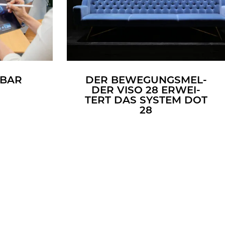
­BAR
DER BE­WE­GUNGS­MEL­
DER VISO 28 ER­WEI­
TERT DAS SYS­TEM DOT
28