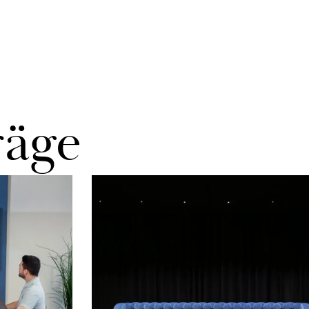
rä­ge