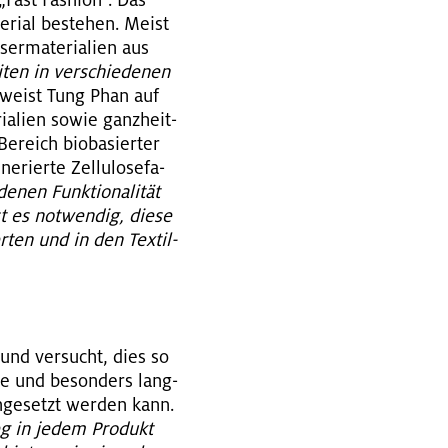
 „Fast Fa­shion“. Das
e­ri­al be­stehen. Meist
­ma­te­ria­li­en aus
ten in ver­schie­de­nen
r­weist Tung Phan auf
ia­li­en sowie ganz­heit­
Be­reich bio­ba­sier­ter
­rier­te Zel­lu­lo­se­fa­
­nen Funk­tio­na­li­tät
t es not­wen­dig, diese
r­ten und in den Tex­til-
t und ver­sucht, dies so
­ve und be­son­ders lang­
in­ge­setzt wer­den kann.
weg in jedem Pro­dukt