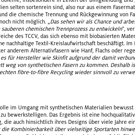
­ble­me, ins­be­son­de­re in Zei­ten der Bil­lig­klei­dung und
­li­en sel­ten sor­ten­rein sind, also nur aus einem Fa­ser­ma­t
nd die che­mi­sche Tren­nung und Rück­ge­win­nung von Fa­ser
ng noch nicht mög­lich. „
Das sehen wir als Chan­ce und ar­bei­
 sau­be­ren che­mi­schen Trenn­pro­zess zu ent­wi­ckeln
“, ve
rei­che des TCCV, das sich eben­so mit bio­ba­sier­ten Ma­te­r
e nach­hal­ti­ge Tex­til-Kreis­lauf­wirt­schaft be­schäf­tigt. Im 
ter an­de­rem Al­ter­na­tiv­fa­sern wie Hanf, Flachs oder re­ge­ne
t es für Her­stel­ler wie Skin­fit auf­grund der damit ver­bun­de
t weg von syn­the­ti­schen Fa­sern zu kom­men. Des­halb is
ch­ten fibre-to-fibre Re­cy­cling wie­der sinn­voll zu ver­we
 Rolle im Um­gang mit syn­the­ti­schen Ma­te­ria­li­en be­wuss
 be­werk­stel­li­gen. Das Er­geb­nis ist eine hoch­qua­li­ta­ti
ng, die auch hin­sicht­lich ihres De­signs über viele Jahre e
ie Kom­bi­nier­bar­keit über viel­sei­ti­ge Sport­ar­ten hin­