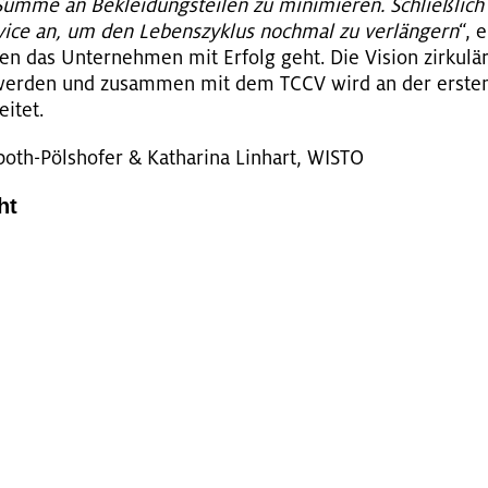
umme an Be­klei­dungs­tei­len zu mi­ni­mie­ren. Schlie­ß­lic
er­vice an, um den Le­bens­zy­klus noch­mal zu
ver­län­gern
“, 
n das Un­ter­neh­men mit Er­folg geht. Die Vi­si­on zir­ku­lä­re
 wer­den und zu­sam­men mit dem TCCV wird an der ers­ten s
i­tet.
oth-Pöls­ho­fer & Ka­tha­ri­na Lin­hart, WISTO
ht