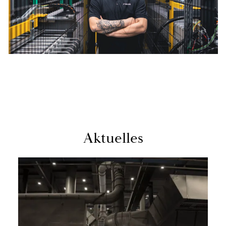
Ak­tu­el­les