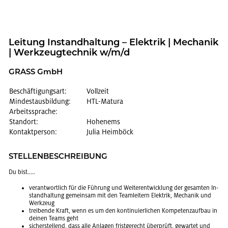
Lei­tung In­stand­hal­tung – Elek­trik | Me­cha­nik
| Werk­zeug­tech­nik w/m/d
GRASS GmbH
Beschäftigungsart:
Vollzeit
Mindestausbildung:
HTL-Matura
Arbeitssprache:
Standort:
Hohenems
Kontaktperson:
Julia Heimböck
STEL­LEN­BE­SCHREI­BUNG
Du bist.....
ver­ant­wort­lich für die Füh­rung und Wei­ter­ent­wick­lung der ge­sam­ten In­
stand­hal­tung ge­mein­sam mit den Team­lei­tern Elek­trik, Me­cha­nik und
Werk­zeug
trei­ben­de Kraft, wenn es um den kon­ti­nu­ier­li­chen Kom­pe­tenz­auf­bau in
dei­nen Teams geht
si­cher­stel­lend, dass alle An­la­gen frist­ge­recht über­prüft, ge­war­tet und