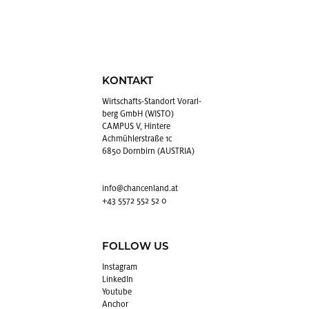
KONTAKT
Wirt­schafts-Stand­ort Vor­arl­
berg GmbH (WISTO)
CAMPUS V, Hintere
Achmühlerstraße 1c
6850 Dornbirn (AUSTRIA)
info@​chancenland.​at
+43 5572 552 52 0
FOLLOW US
In­sta­gram
Lin­kedIn
You­tube
An­chor