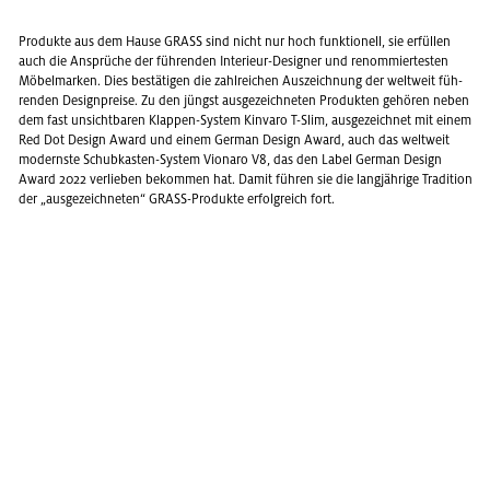
Pro­duk­te aus dem Hause GRASS sind nicht nur hoch funk­tio­nell, sie er­fül­len
auch die An­sprü­che der füh­ren­den In­te­ri­eur-De­si­gner und re­nom­mier­tes­ten
Mö­bel­mar­ken. Dies be­stä­ti­gen die zahl­rei­chen Aus­zeich­nung der welt­weit füh­
ren­den De­sign­prei­se. Zu den jüngst aus­ge­zeich­ne­ten Pro­duk­ten ge­hö­ren neben
dem fast un­sicht­ba­ren Klap­pen-Sys­tem Kin­va­ro T-Slim, aus­ge­zeich­net mit einem
Red Dot De­sign Award und einem Ger­man De­sign Award, auch das welt­weit
mo­derns­te Schub­kas­ten-Sys­tem Vio­na­ro V8, das den Label Ger­man De­sign
Award 2022 ver­lie­ben be­kom­men hat. Damit füh­ren sie die lang­jäh­ri­ge Tra­di­ti­on
der „aus­ge­zeich­ne­ten“ GRASS-Pro­duk­te er­folg­reich fort.