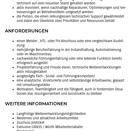
tech­nisch auf dem neu­es­ten Stand ge­hal­ten wer­den
aktiv in­vol­viert, wenn nach­hal­ti­ge Re­pa­ra­tu­ren, Op­ti­mie­run­gen und Ver­
bes­se­run­gen an Be­triebs­mit­teln um­ge­setzt wer­den
die Per­son, die einen rei­bungs­lo­sen tech­ni­schen Sup­port ge­währ­leis­tet
und dabei den Über­blick über Prio­ri­tä­ten und Res­sour­cen be­hält
AN­FOR­DE­RUN­GEN
einen Meis­ter-, HTL- oder FH-Ab­schluss oder eine ver­gleich­ba­re Aus­bil­
dung
mehr­jäh­ri­ge Be­rufs­er­fah­rung in der In­stand­hal­tung, Au­to­ma­ti­sie­rung
oder im Ma­schi­nen­bau
nach­weis­li­che Füh­rungs­er­fah­rung oder eine lei­ten­de Funk­ti­on be­reits
er­folg­reich aus­ge­übt
Pro­jekt­er­fah­rung und Freu­de daran, tech­ni­sche Wei­ter­ent­wick­lun­gen
aktiv mit­zu­ge­stal­ten
aus­ge­präg­te Fach-, So­zi­al- und Füh­rungs­kom­pe­tenz
eine ana­ly­ti­sche, struk­tu­rier­te und selbst­stän­di­ge Ar­beits­wei­se, ge­paart
mit Um­set­zungs­stär­ke
Mo­ti­va­ti­on, Team­fä­hig­keit und die Fä­hig­keit, auch in for­dern­den Si­tua­
tio­nen klar, lö­sungs­ori­en­tiert und kon­struk­tiv zu blei­ben
WEI­TE­RE IN­FOR­MA­TIO­NEN
Lang­fris­ti­ge Wei­ter­ent­wick­lungs­mög­lich­kei­ten
Mo­der­nes und at­trak­ti­ves Ar­beits­um­feld
Zu­schuss Job­ti­cket
Ex­klu­si­ve GRASS / Würth Mit­ar­bei­ter­ra­bat­te