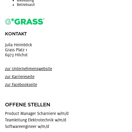
Bi­kelea­sing
Be­triebs­arzt
KON­TAKT
Julia Heim­böck
Grass Platz 1
6973 Höchst
zur Un­ter­neh­mens­web­site
zur Kar­rie­re­sei­te
zur Face­book­sei­te
OF­FE­NE STEL­LEN
Pro­duct Ma­na­ger Schar­nie­re w/m/d
Team­lei­tung Elek­tro­tech­nik w/m/d
Soft­ware­en­gi­neer w/m/d