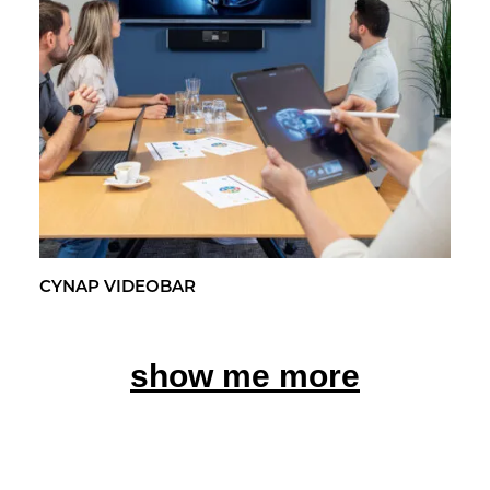
CYNAP VI­DEO­BAR
show me more