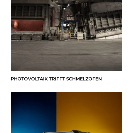
PHO­TO­VOL­TA­IK TRIFFT SCHMELZ­OFEN