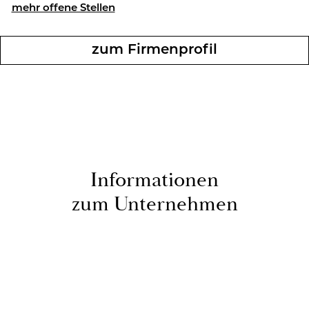
mehr of­fe­ne Stel­len
zum Fir­men­pro­fil
In­for­ma­tio­nen
zum Un­ter­neh­men