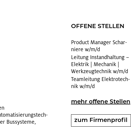
OF­FE­NE STEL­LEN
Pro­duct Ma­na­ger Schar­
nie­re w/m/d
Lei­tung In­stand­hal­tung –
Elek­trik | Me­cha­nik |
Werk­zeug­tech­nik w/m/d
Team­lei­tung Elek­tro­tech­
nik w/m/d
mehr of­fe­ne Stel­len
ten
to­ma­ti­sie­rungs­tech­
zum Fir­men­pro­fil
ler Bus­sys­te­me,