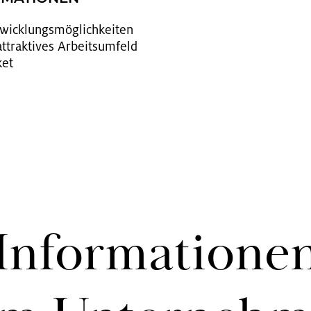
t­wick­lungs­mög­lich­kei­ten
­trak­ti­ves Ar­beits­um­feld
ket
In­for­ma­tio­ne