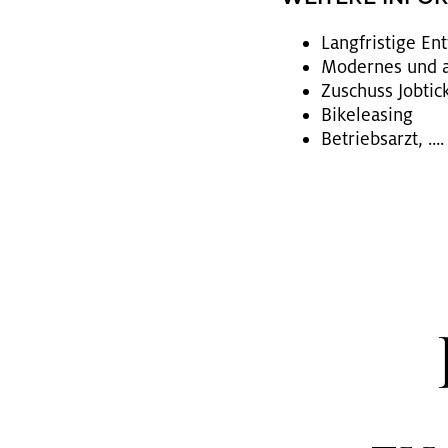
Lang­fris­ti­ge En
Mo­der­nes und at
Zu­schuss Job­ti­c
Bi­kelea­sing
Be­triebs­arzt, ....