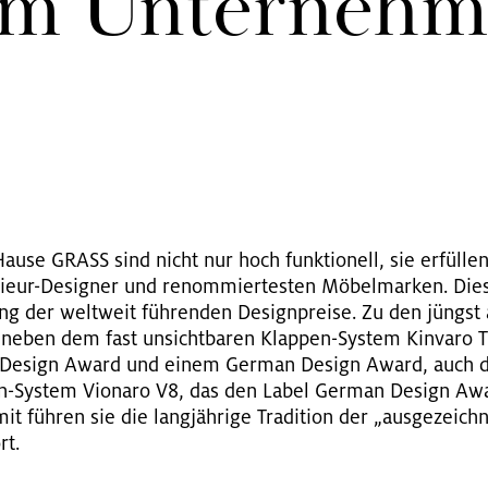
m Un­ter­neh­
ause GRASS sind nicht nur hoch funk­tio­nell, sie er­fül­le
ri­eur-De­si­gner und re­nom­mier­tes­ten Mö­bel­mar­ken. Dies
ng der welt­weit füh­ren­den De­sign­prei­se. Zu den jüngst a
 neben dem fast un­sicht­ba­ren Klap­pen-Sys­tem Kin­va­ro T
De­sign Award und einem Ger­man De­sign Award, auch d
en-Sys­tem Vio­na­ro V8, das den Label Ger­man De­sign Awa
 füh­ren sie die lang­jäh­ri­ge Tra­di­ti­on der „aus­ge­zeic
rt.