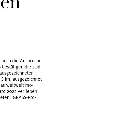
men
n auch die An­sprü­che
 be­stä­ti­gen die zahl­
us­ge­zeich­ne­ten
-Slim, aus­ge­zeich­net
as welt­weit mo­
rd 2022 ver­lie­ben
h­ne­ten“ GRASS-Pro­