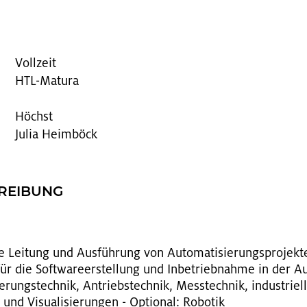
Vollzeit
HTL-Matura
Höchst
Julia Heimböck
HREI­BUNG
ie Lei­tung und Aus­füh­rung von Au­to­ma­ti­sie­rungs­pro­jek­
für die Soft­ware­er­stel­lung und In­be­trieb­nah­me in der Au­
rungs­tech­nik, An­triebs­tech­nik, Mess­tech­nik, in­dus­tri­el­
 und Vi­sua­li­sie­run­gen - Op­tio­nal: Ro­bo­tik