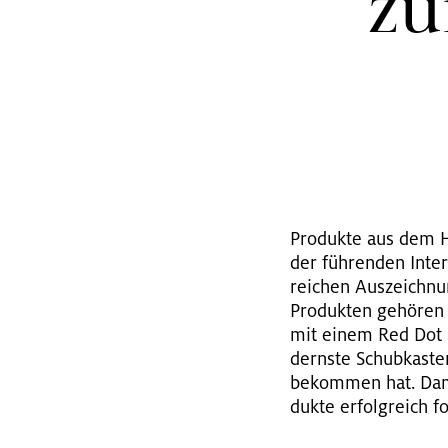
zu
Pro­duk­te aus dem H
der füh­ren­den In­te­
rei­chen Aus­zeich­nu
Pro­duk­ten ge­hö­ren
mit einem Red Dot 
derns­te Schub­kas­t
be­kom­men hat. Damit
duk­te er­folg­reich fo