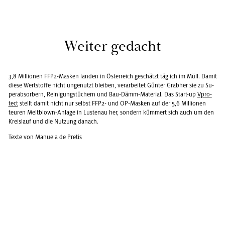
Wei­ter ge­dacht
3,8 Mil­lio­nen FFP2-Mas­ken lan­den in Ös­ter­reich ge­schätzt täg­lich im Müll. Damit
diese Wert­stof­fe nicht un­ge­nutzt blei­ben, ver­ar­bei­tet Gün­ter Grab­her sie zu Su­
per­ab­sor­bern, Rei­ni­gungs­tü­chern und Bau-Dämm-Ma­te­ri­al. Das Start-up
Vpro­
tect
stellt damit nicht nur selbst FFP2- und OP-Mas­ken auf der 5,6 Mil­lio­nen
teu­ren Melt­blown-An­la­ge in Lus­ten­au her, son­dern küm­mert sich auch um den
Kreis­lauf und die Nut­zung da­nach.
Texte von Ma­nue­la de Pre­tis