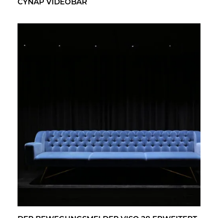
CYNAP VI­DEO­BAR