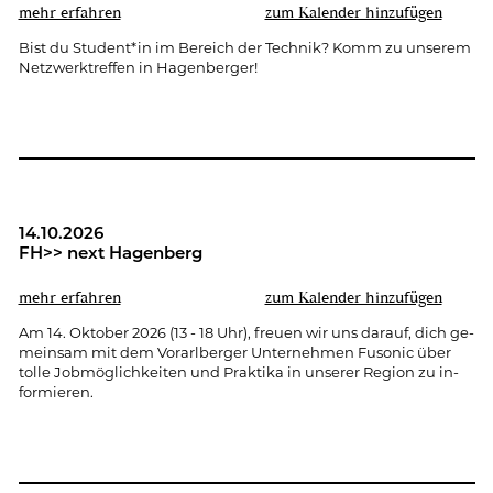
mehr er­fah­ren
zum Ka­len­der hin­zu­fü­gen
Bist du Stu­dent*in im Be­reich der Tech­nik? Komm zu un­se­rem
Netz­werk­tref­fen in Ha­gen­ber­ger!
14.10.2026
FH>> next Ha­gen­berg
mehr er­fah­ren
zum Ka­len­der hin­zu­fü­gen
Am 14. Ok­to­ber 2026 (13 - 18 Uhr), freu­en wir uns dar­auf, dich ge­
mein­sam mit dem Vor­arl­ber­ger Un­ter­neh­men Fu­so­nic über
tolle Job­mög­lich­kei­ten und Prak­ti­ka in un­se­rer Re­gi­on zu in­
for­mie­ren.