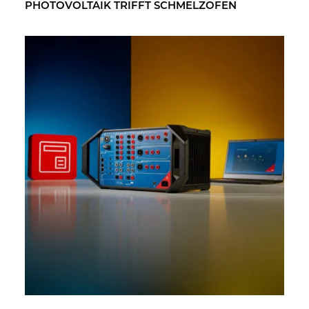
PHO­TO­VOL­TA­IK TRIFFT SCHMELZ­OFEN