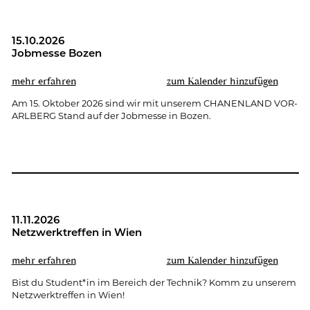
15.10.2026
Job­mes­se Bozen
mehr er­fah­ren
zum Ka­len­der hin­zu­fü­gen
Am 15. Ok­to­ber 2026 sind wir mit un­se­rem CHA­NEN­LAND VOR­
ARL­BERG Stand auf der Job­mes­se in Bozen.
11.11.2026
Netz­werk­tref­fen in Wien
mehr er­fah­ren
zum Ka­len­der hin­zu­fü­gen
Bist du Stu­dent*in im Be­reich der Tech­nik? Komm zu un­se­rem
Netz­werk­tref­fen in Wien!