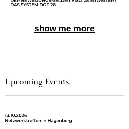
DER BE­WE­GUNGS­MEL­DER VISO 28 ER­WEI­TERT
DAS SYS­TEM DOT 28
show me more
Up­co­ming Events.
13.10.2026
Netz­werk­tref­fen in Ha­gen­berg