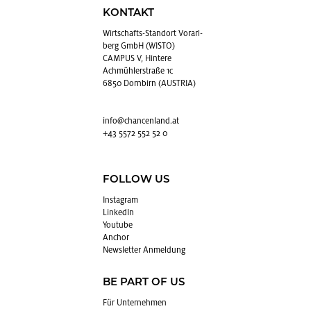
KONTAKT
Wirt­schafts-Stand­ort Vor­arl­
berg GmbH (WISTO)
CAMPUS V, Hintere
Achmühlerstraße 1c
6850 Dornbirn (AUSTRIA)
info@​chancenland.​at
+43 5572 552 52 0
FOLLOW US
In­sta­gram
Lin­kedIn
You­tube
An­chor
News­let­ter An­mel­dung
BE PART OF US
Für Un­ter­neh­men