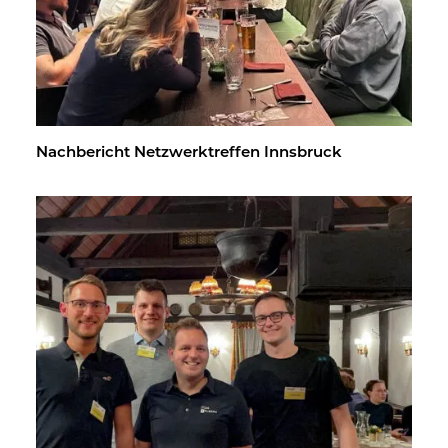
Nach­be­richt Netz­werk­tref­fen Inns­bruck