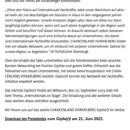
men und die Trends am Vor­arl­ber­ger Ar­beits­markt.
„Ohne den Fokus auf in­ter­na­tio­na­le Fach­kräf­te, wäre unser Wachs­tum auf ak­tu­
ell mehr als 700 Be­schäf­tig­te am Stand­ort in Klaus in den ver­gan­ge­nen Jah­ren
nicht mög­lich ge­we­sen. Un­se­re Ana­ly­sen zei­gen aber, dass wir diese nur dann
lang­fris­tig hal­ten kön­nen, wenn sich auch deren An­ge­hö­ri­ge in der Re­gi­on wohl
füh­len und be­ruf­lich Fuß fas­sen kön­nen. Es braucht dem­nach neben bes­se­ren
Rah­men­be­din­gun­gen auch eine kri­ti­sche Masse an Un­ter­neh­men, die be­reit
sind in­ter­na­tio­na­le Fach­kräf­te ein­zu­stel­len. CHAN­CEN­LAND VOR­ARL­BERG bie­tet
hier ein idea­les Netz­werk, um im Ver­bund mit an­de­ren Un­ter­neh­men Ta­len­te für
un­se­re Re­gi­on zu be­geis­tern,“
ist Tschüt­scher über­zeugt.
Über die In­hal­te des Talks un­ter­hiel­ten sich die Teil­neh­men­den beim an­schlie­
ßen­den Net­wor­king bei fri­schen Gip­fe­le und gutem Kaf­fee. Er­freu­lich war die
Teil­nah­me von neuen Un­ter­neh­men, mit denen keine Ko­ope­ra­ti­on mit CHAN­
CEN­LAND VOR­ARL­BERG be­steht. Da­durch konn­te das Netz­werk der Fach­kräf­te­
initia­ti­ve er­wei­tert wer­den.
Das nächs­te Gipfe(r)l fin­det am Mitt­woch, den 20. Sep­tem­ber 2023 statt mit
dem Thema „In­ter­na­tio­nals on Stage“. Die Ein­la­dung und alle wei­te­ren De­tails
dazu wer­den etwas zeit­nä­her aus­ge­schickt.
Wir freu­en uns auf das zwei­te CHAN­CEN­LAND VOR­ARL­BERG Gipfe(r)l im Herbst.
zum Gipfe(r)l am 21. Juni 2023.
Down­load des Pres­se­tex­tes