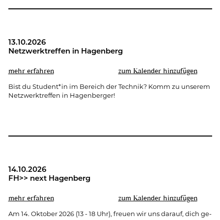
13.10.2026
Netz­werk­tref­fen in Ha­gen­berg
mehr er­fah­ren
zum Ka­len­der hin­zu­fü­gen
Bist du Stu­dent*in im Be­reich der Tech­nik? Komm zu un­se­rem
Netz­werk­tref­fen in Ha­gen­ber­ger!
14.10.2026
FH>> next Ha­gen­berg
mehr er­fah­ren
zum Ka­len­der hin­zu­fü­gen
Am 14. Ok­to­ber 2026 (13 - 18 Uhr), freu­en wir uns dar­auf, dich ge­