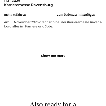
11.11.2026
Kar­rie­re­mes­se Ra­vens­burg
mehr er­fah­ren
zum Ka­len­der hin­zu­fü­gen
Am 11. No­vem­ber 2026 dreht sich bei der Kar­rie­re­mes­se Ra­vens­
burg alles im Kar­rie­re und Jobs.
show me more
Also ready for a