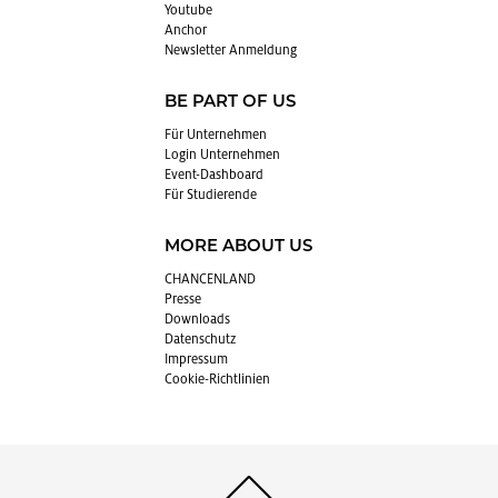
You­tube
An­chor
News­let­ter An­mel­dung
BE PART OF US
Für Un­ter­neh­men
Login Un­ter­neh­men
Event-Da­sh­board
Für Stu­die­ren­de
MORE ABOUT US
CHAN­CEN­LAND
Pres­se
Down­loads
Da­ten­schutz
Im­pres­sum
Coo­kie-Richt­li­ni­en