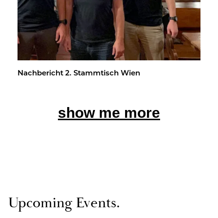
Nach­be­richt 2. Stamm­tisch Wien
show me more
Up­co­ming Events.