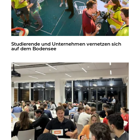
Stu­die­ren­de und Un­ter­neh­men ver­net­zen sich
auf dem Bo­den­see