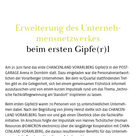
Er­wei­te­rung des Un­ter­neh­
mens­netz­wer­kes
beim ers­ten Gipfe(r)l
Am 21. Juni fand das erste CHAN­CEN­LAND VOR­ARL­BERG Gipfe(r)l in der POST­
GA­RA­GE Arena in Dorn­birn statt. Dazu ein­ge­la­den war die Per­so­nal­ver­ant­wort­
li­chen der Vor­arl­ber­ger Un­ter­neh­men. Bei dem 1x/Quar­tal statt­fin­den­den Tref­
fen gibt es die Ge­le­gen­heit, sich bei einem ge­mein­sa­men Früh­stück in­for­mell
aus­zu­tau­schen und von einem kur­zen Im­pulstalk rund um das Thema „tech­ni­
sche Fach­kräf­te­ge­win­nung am Stand­ort“ in­spi­rie­ren zu las­sen.
Beim ers­ten Gipfe(r)l waren 70 Per­so­nen von 55 un­ter­schied­li­chen Un­ter­neh­
men dabei. Nach der Be­grü­ßung von Jimmy Heinzl stell­te sich das CHAN­CEN­
LAND VOR­ARL­BERG Team vor und gab einen Über­blick über die Fach­kräf­te­
initia­ti­ve. Im An­schluss folg­te der Im­pulstalk von Han­nes Tschüt­scher (Human
Re­sour­ces @OMIC­RON elec­tro­nics) über die lang­jäh­ri­ge Ko­ope­ra­ti­on mit CHAN­
CEN­LAND VOR­ARL­BERG, die dar­aus re­sul­tie­ren­den Be­ne­fits für das Un­ter­neh­