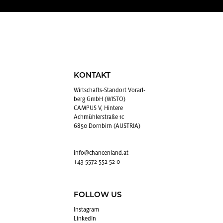
KONTAKT
Wirt­schafts-Stand­ort Vor­arl­
berg GmbH (WISTO)
CAMPUS V, Hintere
Achmühlerstraße 1c
6850 Dornbirn (AUSTRIA)
info@​chancenland.​at
+43 5572 552 52 0
FOLLOW US
In­sta­gram
Lin­kedIn