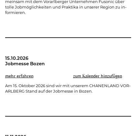
mein­sam mit dem Vor­arl­ber­ger Un­ter­neh­men Fu­so­nic über
tolle Job­mög­lich­kei­ten und Prak­ti­ka in un­se­rer Re­gi­on zu in­
for­mie­ren.
15.10.2026
Job­mes­se Bozen
mehr er­fah­ren
zum Ka­len­der hin­zu­fü­gen
Am 15. Ok­to­ber 2026 sind wir mit un­se­rem CHA­NEN­LAND VOR­
ARL­BERG Stand auf der Job­mes­se in Bozen.