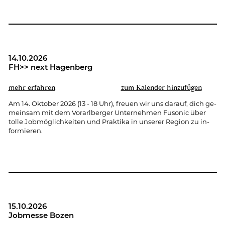
14.10.2026
FH>> next Ha­gen­berg
mehr er­fah­ren
zum Ka­len­der hin­zu­fü­gen
Am 14. Ok­to­ber 2026 (13 - 18 Uhr), freu­en wir uns dar­auf, dich ge­
mein­sam mit dem Vor­arl­ber­ger Un­ter­neh­men Fu­so­nic über
tolle Job­mög­lich­kei­ten und Prak­ti­ka in un­se­rer Re­gi­on zu in­
for­mie­ren.
15.10.2026
Job­mes­se Bozen