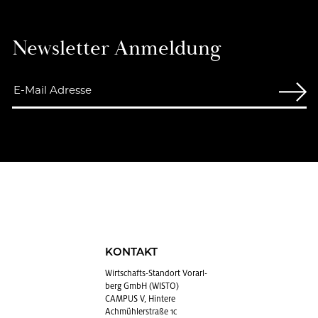
News­let­ter An­mel­dung
KONTAKT
Wirt­schafts-Stand­ort Vor­arl­
berg GmbH (WISTO)
CAMPUS V, Hintere
Achmühlerstraße 1c