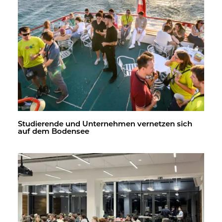
Stu­die­ren­de und Un­ter­neh­men ver­net­zen sich
auf dem Bo­den­see