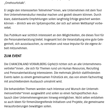
„One­hour­to­talk“.
Er zeig­te den in­ter­es­sier­ten Teil­neh­mer*innen, wie Un­ter­neh­men mit dem Tool
ihre Un­ter­neh­mens­kul­tur mess­bar ma­chen und ge­zielt steu­ern kön­nen. Durch
klare, da­ten­ba­sier­te Emp­feh­lun­gen sol­len lang­fris­tig Er­fol­ge ge­si­chert wer­den
kön­nen – ähn­lich wie ein Spit­zen­sport­ler, der sich auf sei­nen Wett­kampf vor­be­
rei­tet.
Das Pu­bli­kum war sicht­lich in­ter­es­siert an den Mög­lich­kei­ten, die die­ses Tool für
die Per­so­nal­ent­wick­lung bie­tet. Ins­ge­samt bot die Ver­an­stal­tung eine gute Ge­le­
gen­heit, sich aus­zu­tau­schen, zu ver­net­zen und neue Im­pul­se für die ei­ge­ne Ar­
beit mit­zu­neh­men.
ZUM EVENT
Die CHAN­CEN­LAND VOR­ARL­BERG Gipfe(r)l rich­ten sich an alle Un­ter­neh­mens­
ver­tre­ter*innen , die sich für The­men rund um Human Re­sour­ces, Re­crui­ting
und Per­so­nal­ent­wick­lung in­ter­es­sie­ren. Die mehr­mals jähr­lich statt­fin­den­den
Events laden zu einem ge­mein­sa­men Früh­stück ein, das von einem Fach­vor­trag
mit an­schlie­ßen­dem Aus­tausch um­rahmt wird.
Die be­han­del­ten The­men wer­den nach In­ter­es­se und Wunsch der Un­ter­neh­
mens­ver­tre­ter*innen aus­ge­wählt und sol­len so einen fach­spe­zi­fi­schen Aus­
tausch über Un­ter­neh­mens­gren­zen hin­weg er­mög­li­chen. Nicht sel­ten ent­ste­hen
so auch Ideen für fir­men­über­grei­fen­de In­itia­ti­ven und Pro­jek­te, die ge­mein­sa­me
Her­aus­for­de­run­gen be­wäl­ti­gen sol­len.