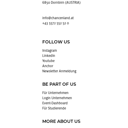
6850 Dornbirn (AUSTRIA)
info@​chancenland.​at
+43 5572 552 52 0
FOLLOW US
In­sta­gram
Lin­kedIn
You­tube
An­chor
News­let­ter An­mel­dung
BE PART OF US
Für Un­ter­neh­men
Login Un­ter­neh­men
Event-Da­sh­board
Für Stu­die­ren­de
MORE ABOUT US