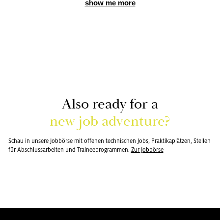
show me more
Also ready for a
new job ad­ven­ture?
Schau in un­se­re Job­bör­se mit of­fe­nen tech­ni­schen Jobs, Prak­ti­ka­plät­zen, Stel­len
für Ab­schluss­ar­bei­ten und Trai­nee­pro­gram­men.
Zur Job­bör­se