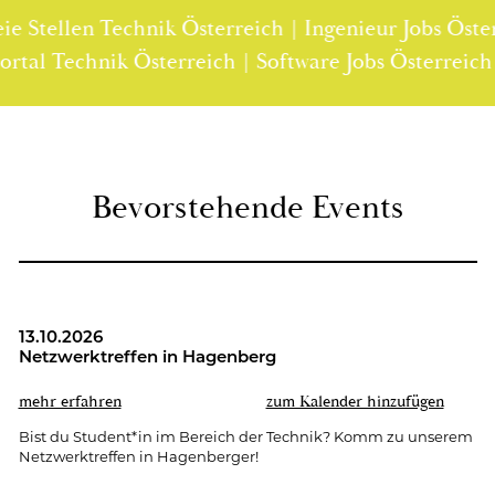
Stellen Technik Österreich | Ingenieur Jobs Österre
lenportal Technik Österreich | Software Jobs Österr
Be­vor­ste­hen­de Events
13.10.2026
Netz­werk­tref­fen in Ha­gen­berg
mehr er­fah­ren
zum Ka­len­der hin­zu­fü­gen
Bist du Stu­dent*in im Be­reich der Tech­nik? Komm zu un­se­rem
Netz­werk­tref­fen in Ha­gen­ber­ger!