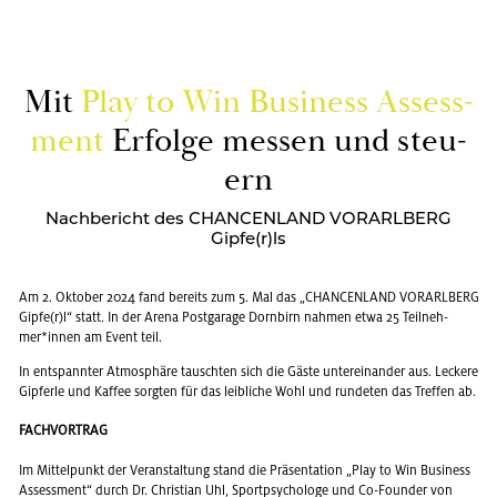
Mit
Play to Win Busi­ness As­sess­
ment
Er­fol­ge mes­sen und steu­
ern
Nachbericht des CHANCENLAND VORARLBERG
Gipfe(r)ls
Am 2. Ok­to­ber 2024 fand be­reits zum 5. Mal das „CHAN­CEN­LAND VOR­ARL­BERG
Gipfe(r)l“ statt. In der Arena Post­ga­ra­ge Dorn­birn nah­men etwa 25 Teil­neh­
mer*innen am Event teil.
In ent­spann­ter At­mo­sphä­re tausch­ten sich die Gäste un­ter­ein­an­der aus. Le­cke­re
Gip­fer­le und Kaf­fee sorg­ten für das leib­li­che Wohl und run­de­ten das Tref­fen ab.
FACHVORTRAG
Im Mit­tel­punkt der Ver­an­stal­tung stand die Prä­sen­ta­ti­on „Play to Win Busi­ness
As­sess­ment“ durch Dr. Chris­ti­an Uhl, Sport­psy­cho­lo­ge und Co-Foun­der von