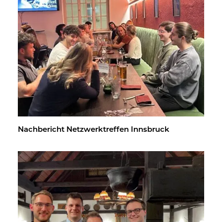
Nach­be­richt Netz­werk­tref­fen Inns­bruck