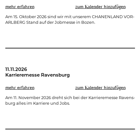
mehr er­fah­ren
zum Ka­len­der hin­zu­fü­gen
Am 15. Ok­to­ber 2026 sind wir mit un­se­rem CHA­NEN­LAND VOR­
ARL­BERG Stand auf der Job­mes­se in Bozen.
11.11.2026
Kar­rie­re­mes­se Ra­vens­burg
mehr er­fah­ren
zum Ka­len­der hin­zu­fü­gen
Am 11. No­vem­ber 2026 dreht sich bei der Kar­rie­re­mes­se Ra­vens­
burg alles im Kar­rie­re und Jobs.