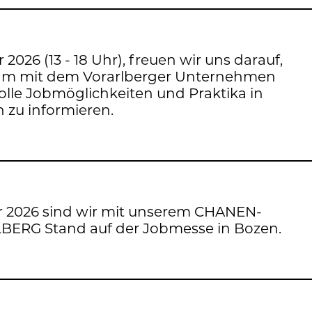
 2026 (13 - 18 Uhr), freu­en wir uns dar­auf,
am mit dem Vor­arl­ber­ger Un­ter­neh­men
olle Job­mög­lich­kei­ten und Prak­ti­ka in
n zu in­for­mie­ren.
er 2026 sind wir mit un­se­rem CHA­NEN­
BERG Stand auf der Job­mes­se in Bozen.