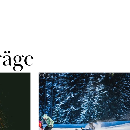
rä­ge