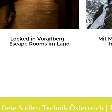
Lo­cked in Vor­arl­berg –
Mit 
Es­cape Rooms im Land
h
Stellen Technik Österreich | Ingeni