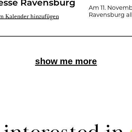
mes­se Ra­vens­burg
Am 11. No­vem­b
Ra­vens­burg al
m Ka­len­der hin­zu­fü­gen
show me more