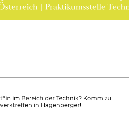
chnik Österreich | Praktikumsstelle
nt*in im Be­reich der Tech­nik? Komm zu
erk­tref­fen in Ha­gen­ber­ger!