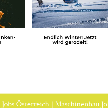
Fun­ken-
End­lich Win­ter! Jetzt
n
wird ge­ro­delt!
Österreich | Maschinenbau Jobs Öste