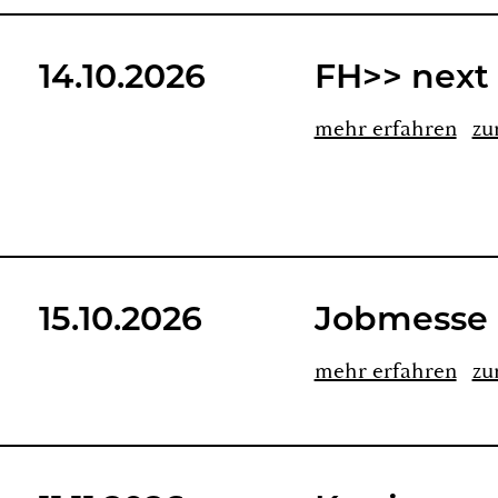
14.10.2026
FH>> next 
mehr er­fah­ren
zu
15.10.2026
Job­mes­se
mehr er­fah­ren
zu