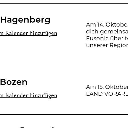
Ha­gen­berg
Am 14. Ok­to­ber
dich ge­mein­s
m Ka­len­der hin­zu­fü­gen
Fu­so­nic über t
un­se­rer Re­gi­o
 Bozen
Am 15. Ok­to­b
LAND VOR­ARL­
m Ka­len­der hin­zu­fü­gen