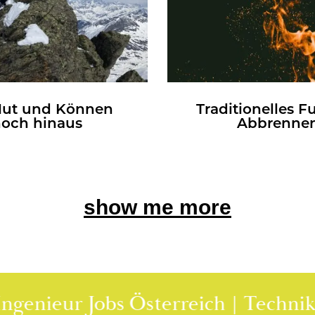
Mut und Kön­nen
Tra­di­tio­nel­les 
och hin­aus
Ab­bren­ne
show me more
eur Jobs Österreich | Technik Jobs 