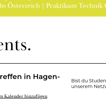
ware Jobs Österreich | Praktikum Te
ents.
ref­fen in Ha­gen­
Bist du Stu­de
un­se­rem Netz­w
m Ka­len­der hin­zu­fü­gen