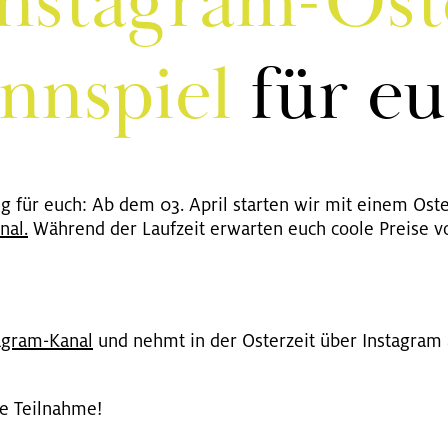
n­sta­gram-Os­t
nn­spiel
für e
ung für euch: Ab dem 03. April star­ten wir mit einem Os­te
nal.
Wäh­rend der Lauf­zeit er­war­ten euch coole Prei­se von
ta­gram-Kanal
und nehmt in der Os­ter­zeit über In­sta­gram 
e Teil­nah­me!