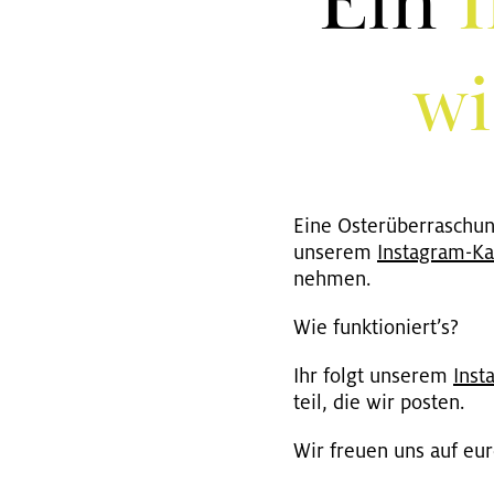
Ein
I
wi
Eine Os­ter­über­ra­sch
un­se­rem
In­sta­gram-Ka
neh­men.
Wie funk­tio­niert’s?
Ihr folgt un­se­rem
In­s
teil, die wir pos­ten.
Wir freu­en uns auf eur