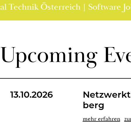
lenportal Technik Österreich | Soft
Up­co­ming Ev
13.10.2026
Netz­werk­t
berg
mehr er­fah­ren
zu