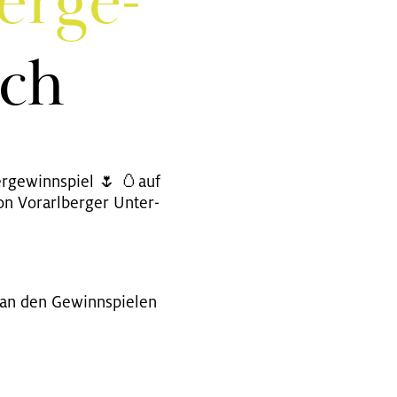
er­ge­
uch
r­ge­winn­spiel 🌷 🥚auf
 Vor­arl­ber­ger Un­ter­
an den Ge­winn­spie­len