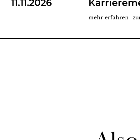
11.11.2026
Kar­rie­re­
mehr er­fah­ren
zu