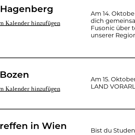
Ha­gen­berg
Am 14. Ok­to­ber
dich ge­mein­s
m Ka­len­der hin­zu­fü­gen
Fu­so­nic über t
un­se­rer Re­gi­o
 Bozen
Am 15. Ok­to­b
LAND VOR­ARL­
m Ka­len­der hin­zu­fü­gen
ref­fen in Wien
Bist du Stu­de