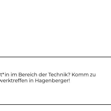
nt*in im Be­reich der Tech­nik? Komm zu
erk­tref­fen in Ha­gen­ber­ger!