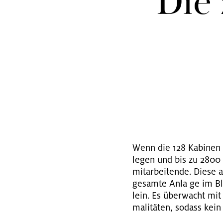
Die 
Wenn die 128 Ka­bi­nen d
le­gen und bis zu 2800 W
mit­ar­bei­ten­de. Diese 
ge­sam­te Anla ge im Bli
lein. Es über­wacht mit 
ma­li­tä­ten, so­dass kein