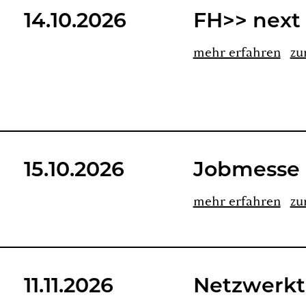
14.10.2026
FH>> next 
mehr er­fah­ren
zu
15.10.2026
Job­mes­se
mehr er­fah­ren
zu
11.11.2026
Netz­werk­t