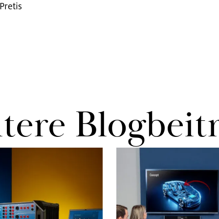
re­tis
te­re Blog­bei­t