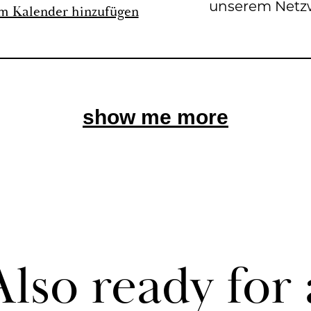
un­se­rem Netz­
m Ka­len­der hin­zu­fü­gen
show me more
Also ready for 