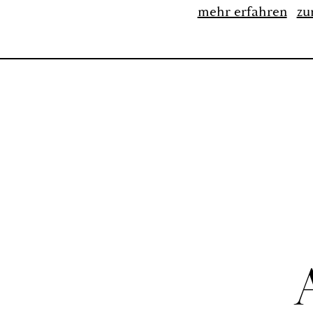
mehr er­fah­ren
zu