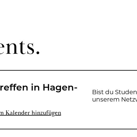
ents.
ref­fen in Ha­gen­
Bist du Stu­de
un­se­rem Netz­w
m Ka­len­der hin­zu­fü­gen