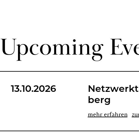
Up­co­ming Ev
13.10.2026
Netz­werk­t
berg
mehr er­fah­ren
zu