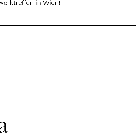
werk­tref­fen in Wien!
a