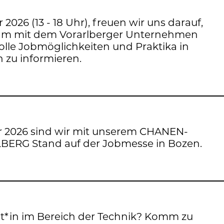
 2026 (13 - 18 Uhr), freu­en wir uns dar­auf,
am mit dem Vor­arl­ber­ger Un­ter­neh­men
olle Job­mög­lich­kei­ten und Prak­ti­ka in
n zu in­for­mie­ren.
er 2026 sind wir mit un­se­rem CHA­NEN­
BERG Stand auf der Job­mes­se in Bozen.
nt*in im Be­reich der Tech­nik? Komm zu