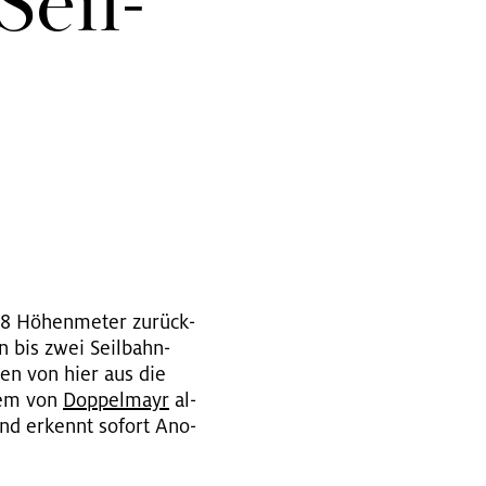
Seil­
88 Hö­hen­me­ter zu­rück­
in bis zwei Seil­bahn­
haben von hier aus die
­tem von
Dop­pel­mayr
al­
und er­kennt so­fort Ano­