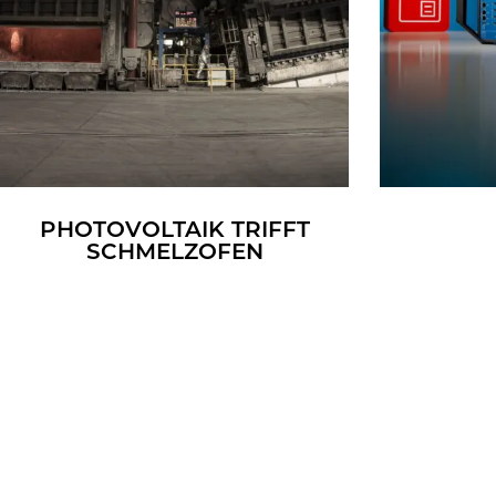
PHO­TO­VOL­TA­IK TRIFFT
SCHMELZ­OFEN