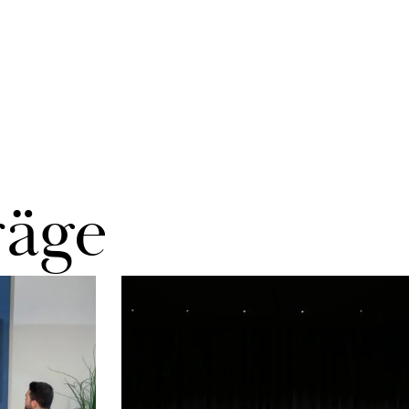
rä­ge