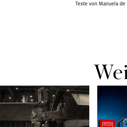
Texte von Ma­nue­la de P
Wei­