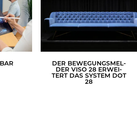
­BAR
DER BE­WE­GUNGS­MEL­
DER VISO 28 ER­WEI­
TERT DAS SYS­TEM DOT
28