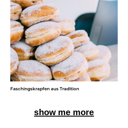
Fa­schings­krap­fen aus Tra­di­ti­on
show me more