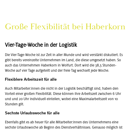
Große Fle­xi­bi­li­tät bei Ha­berkorn
Vier-Tage-Woche in der Lo­gis­tik
Die Vier-Tage-Woche ist zur Zeit in aller Munde und wird ver­stärkt dis­ku­tiert. Es
gibt be­reits ver­ein­zel­te Un­ter­neh­men im Land, die diese um­ge­setzt haben. So
auch das Un­ter­neh­men Ha­berkorn in Wol­furt. Dort wird die 38,5 Stun­den-
Woche auf vier Tage auf­ge­teilt und der freie Tag wech­selt jede Woche.
Fle­xi­ble­re Ar­beits­zeit für alle
Auch Mit­ar­bei­ter:innen die nicht in der Lo­gis­tik be­schäf­tigt sind, haben den
Vor­teil einer gro­ßen Fle­xi­bi­li­tät. Diese kön­nen ihre Ar­beits­zeit zwi­schen 6 Uhr
und und 20 Uhr in­di­vi­du­ell ein­tei­len, wobei eine Ma­xi­mal­ar­beits­zeit von 10
Stun­den gilt.
Sechs­te Ur­laubs­wo­che für alle
Eben­falls gibt es ab heuer für alle Mit­ar­bei­ter:innen des Un­ter­neh­mens eine
sechs­te Ur­laubs­wo­che ab Be­ginn des Dienst­ver­hält­nis­ses. Ge­nau­so mög­lich ist