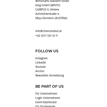
Wirt­schafts-Stand­ort Vor­arl­
berg GmbH (WISTO)
CAMPUS V, Hintere
Achmühlerstraße 1c
6850 Dornbirn (AUSTRIA)
info@​chancenland.​at
+43 5572 552 52 0
FOLLOW US
In­sta­gram
Lin­kedIn
You­tube
An­chor
News­let­ter An­mel­dung
BE PART OF US
Für Un­ter­neh­men
Login Un­ter­neh­men
Event-Da­sh­board
Für Stu­die­ren­de