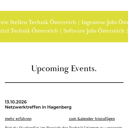
e Stellen Technik Österreich | Ingenieur Jobs Österr
enportal Technik Österreich | Software Jobs Österrei
Up­co­ming Events.
13.10.2026
Netz­werk­tref­fen in Ha­gen­berg
mehr er­fah­ren
zum Ka­len­der hin­zu­fü­gen
Bist du Stu­dent*in im Be­reich der Tech­nik? Komm zu un­se­rem