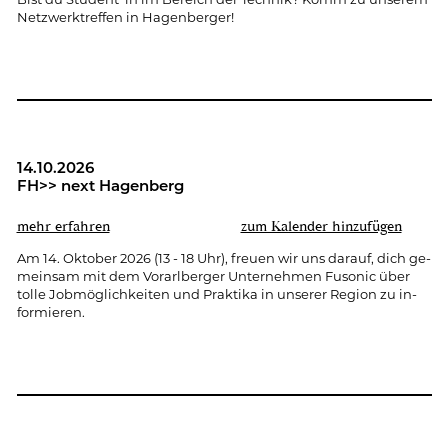
Netz­werk­tref­fen in Ha­gen­ber­ger!
14.10.2026
FH>> next Ha­gen­berg
mehr er­fah­ren
zum Ka­len­der hin­zu­fü­gen
Am 14. Ok­to­ber 2026 (13 - 18 Uhr), freu­en wir uns dar­auf, dich ge­
mein­sam mit dem Vor­arl­ber­ger Un­ter­neh­men Fu­so­nic über
tolle Job­mög­lich­kei­ten und Prak­ti­ka in un­se­rer Re­gi­on zu in­
for­mie­ren.