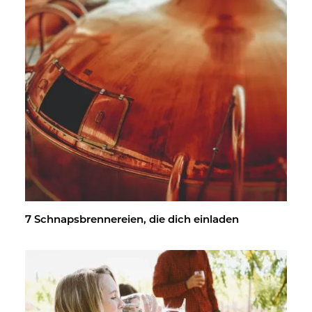
7 Schnaps­bren­ne­rei­en, die dich ein­la­den