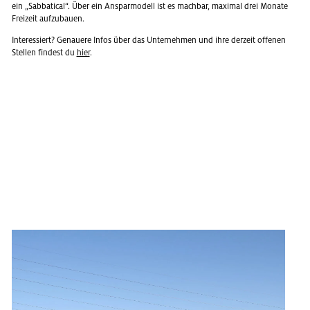
ein „Sab­ba­ti­cal“. Über ein An­spar­mo­dell ist es mach­bar, ma­xi­mal drei Mo­na­te
Frei­zeit auf­zu­bau­en.
In­ter­es­siert? Ge­naue­re Infos über das Un­ter­neh­men und ihre der­zeit of­fe­nen
Stel­len fin­dest du
hier
.