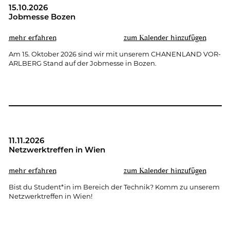
15.10.2026
Job­mes­se Bozen
mehr er­fah­ren
zum Ka­len­der hin­zu­fü­gen
Am 15. Ok­to­ber 2026 sind wir mit un­se­rem CHA­NEN­LAND VOR­
ARL­BERG Stand auf der Job­mes­se in Bozen.
11.11.2026
Netz­werk­tref­fen in Wien
mehr er­fah­ren
zum Ka­len­der hin­zu­fü­gen
Bist du Stu­dent*in im Be­reich der Tech­nik? Komm zu un­se­rem
Netz­werk­tref­fen in Wien!